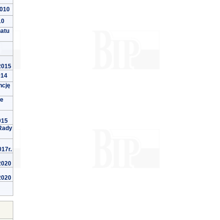
2010
10
natu
 2015
014
ncję
we
015
Rady
017r.
 2020
 2020