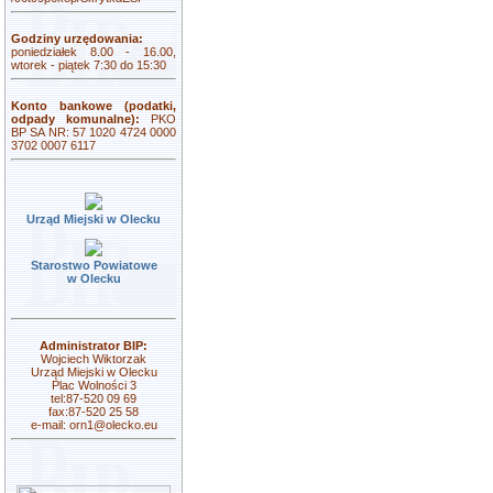
Godziny urzędowania:
poniedziałek 8.00 - 16.00,
wtorek - piątek 7:30 do 15:30
Konto bankowe (podatki,
odpady komunalne):
PKO
BP SA NR: 57 1020 4724 0000
3702 0007 6117
Urząd Miejski w Olecku
Starostwo Powiatowe
w Olecku
Administrator BIP:
Wojciech Wiktorzak
Urząd Miejski w Olecku
Plac Wolności 3
tel:87-520 09 69
fax:87-520 25 58
e-mail:
orn1@olecko.eu