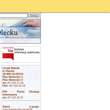
Urząd Miejski
w Olecku
19-400 OLECKO
Plac Wolności 1
Plac Wolności 3
tel.
+87 520 21 68
FAX
+87 520 25 58
POI - Punkt Obsługi
Interesanta
tel.
+87 520 20 67
Adres e-puap:
/c6tc9p6k8p/SkrytkaESP