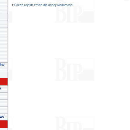
»
Pokaż rejestr zmian dla danej wiadomości
lne
H
owe