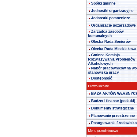
Spółki gminne
Jednostki organizacyjne
Jednostki pomocnicze
Organizacje pozarządowe
Zarządca zasobów
komunalnych
Olecka Rada Seniorów
Olecka Rada Młodzieżowa
Gminna Komisja
Rozwiązywania Problemów
Alkoholowych
Nabór pracowników na wo
stanowiska pracy
Dostępność
Prawo lokalne
BAZA AKTÓW WŁASNYC
Budżet i finanse (podatki)
Dokumenty strategiczne
Planowanie przestrzenne
Postępowanie środowisk
Menu przedmiotowe