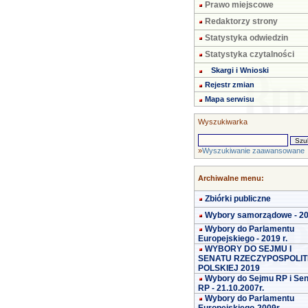
Prawo miejscowe
Redaktorzy strony
Statystyka odwiedzin
Statystyka czytalności
Skargi i Wnioski
Rejestr zmian
Mapa serwisu
Wyszukiwarka
»
Wyszukiwanie zaawansowane
Archiwalne menu:
Zbiórki publiczne
Wybory samorządowe - 2
Wybory do Parlamentu
Europejskiego - 2019 r.
WYBORY DO SEJMU I
SENATU RZECZYPOSPOLIT
POLSKIEJ 2019
Wybory do Sejmu RP i Se
RP - 21.10.2007r.
Wybory do Parlamentu