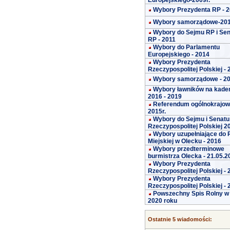
Europejskiego-2009r.
Wybory Prezydenta RP - 
Wybory samorządowe-20
Wybory do Sejmu RP i Se
RP - 2011
Wybory do Parlamentu
Europejskiego - 2014
Wybory Prezydenta
Rzeczypospolitej Polskiej -
Wybory samorządowe - 2
Wybory ławników na kade
2016 - 2019
Referendum ogólnokrajo
2015r.
Wybory do Sejmu i Senatu
Rzeczypospolitej Polskiej 2
Wybory uzupełniające do 
Miejskiej w Olecku - 2016
Wybory przedterminowe
burmistrza Olecka - 21.05.2
Wybory Prezydenta
Rzeczypospolitej Polskiej -
Wybory Prezydenta
Rzeczypospolitej Polskiej -
Powszechny Spis Rolny w
2020 roku
Ostatnie 5 wiadomości: