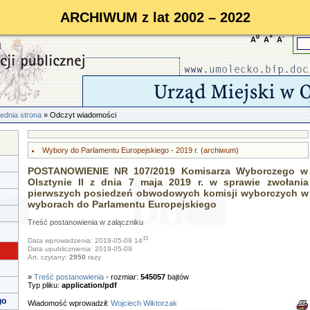
ARCHIWUM z lat 2002 – 2022
0
+
-
A
A
A
ednia strona
» Odczyt wiadomości
Wybory do Parlamentu Europejskiego - 2019 r. (archiwum)
POSTANOWIENIE NR 107/2019 Komisarza Wyborczego w
Olsztynie II z dnia 7 maja 2019 r. w sprawie zwołania
pierwszych posiedzeń obwodowych komisji wyborczych w
wyborach do Parlamentu Europejskiego
Treść postanowienia w załączniku
15
Data wprowadzenia: 2019-05-09 14
Data upublicznienia: 2019-05-09
Art. czytany:
2950
razy
»
Treść postanowienia
- rozmiar:
545057
bajtów
Typ pliku:
application/pdf
go
Wiadomość wprowadził:
Wojciech Wiktorzak