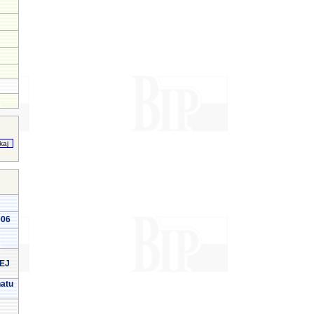
006
EJ
natu