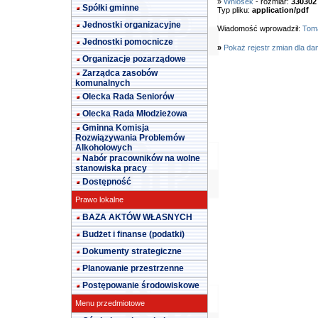
»
Wniosek
- rozmiar:
330302
Spółki gminne
Typ pliku:
application/pdf
Jednostki organizacyjne
Wiadomość wprowadził:
Toma
Jednostki pomocnicze
»
Pokaż rejestr zmian dla da
Organizacje pozarządowe
Zarządca zasobów
komunalnych
Olecka Rada Seniorów
Olecka Rada Młodzieżowa
Gminna Komisja
Rozwiązywania Problemów
Alkoholowych
Nabór pracowników na wolne
stanowiska pracy
Dostępność
Prawo lokalne
BAZA AKTÓW WŁASNYCH
Budżet i finanse (podatki)
Dokumenty strategiczne
Planowanie przestrzenne
Postępowanie środowiskowe
Menu przedmiotowe