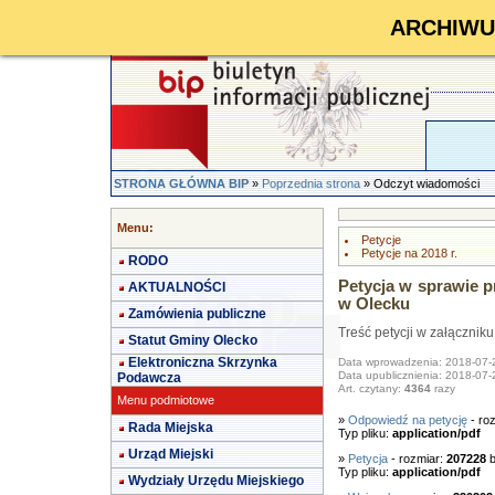
ARCHIWUM 
STRONA GŁÓWNA BIP
»
Poprzednia strona
» Odczyt wiadomości
Menu:
Petycje
Petycje na 2018 r.
RODO
Petycja w sprawie p
AKTUALNOŚCI
w Olecku
Zamówienia publiczne
Treść petycji w załączniku
Statut Gminy Olecko
Elektroniczna Skrzynka
Data wprowadzenia: 2018-07-
Data upublicznienia: 2018-07-
Podawcza
Art. czytany:
4364
razy
Menu podmiotowe
»
Odpowiedź na petycję
- ro
Rada Miejska
Typ pliku:
application/pdf
Urząd Miejski
»
Petycja
- rozmiar:
207228
b
Typ pliku:
application/pdf
Wydziały Urzędu Miejskiego