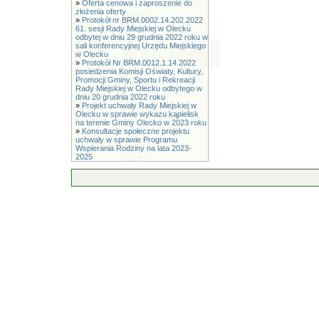
»
Oferta cenowa i zaproszenie do
złożenia oferty
»
Protokół nr BRM.0002.14.202.2022
61. sesji Rady Miejskiej w Olecku
odbytej w dniu 29 grudnia 2022 roku w
sali konferencyjnej Urzędu Miejskiego
w Olecku
»
Protokół Nr BRM.0012.1.14.2022
posiedzenia Komisji Oświaty, Kultury,
Promocji Gminy, Sportu i Rekreacji
Rady Miejskiej w Olecku odbytego w
dniu 20 grudnia 2022 roku
»
Projekt uchwały Rady Miejskiej w
Olecku w sprawie wykazu kąpielisk
na terenie Gminy Olecko w 2023 roku
»
Konsultacje społeczne projektu
uchwały w sprawie Programu
Wspierania Rodziny na lata 2023-
2025