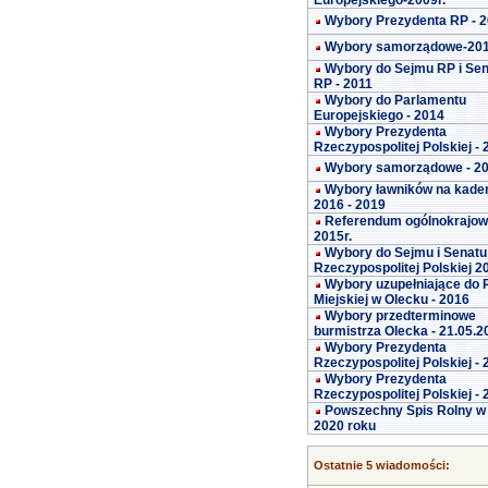
Europejskiego-2009r.
Wybory Prezydenta RP - 
Wybory samorządowe-20
Wybory do Sejmu RP i Se
RP - 2011
Wybory do Parlamentu
Europejskiego - 2014
Wybory Prezydenta
Rzeczypospolitej Polskiej -
Wybory samorządowe - 2
Wybory ławników na kade
2016 - 2019
Referendum ogólnokrajo
2015r.
Wybory do Sejmu i Senatu
Rzeczypospolitej Polskiej 2
Wybory uzupełniające do 
Miejskiej w Olecku - 2016
Wybory przedterminowe
burmistrza Olecka - 21.05.2
Wybory Prezydenta
Rzeczypospolitej Polskiej -
Wybory Prezydenta
Rzeczypospolitej Polskiej -
Powszechny Spis Rolny w
2020 roku
Ostatnie 5 wiadomości: