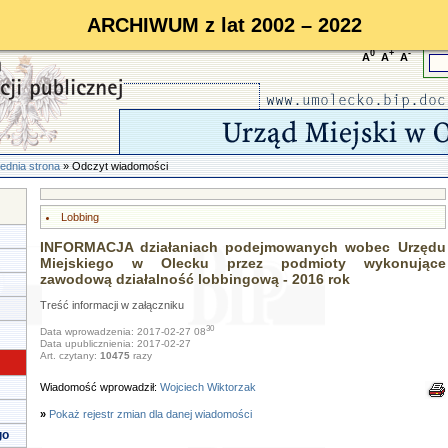
ARCHIWUM z lat 2002 – 2022
0
+
-
A
A
A
ednia strona
» Odczyt wiadomości
Lobbing
INFORMACJA działaniach podejmowanych wobec Urzędu
Miejskiego w Olecku przez podmioty wykonujące
zawodową działalność lobbingową - 2016 rok
Treść informacji w załączniku
30
Data wprowadzenia: 2017-02-27 08
Data upublicznienia: 2017-02-27
Art. czytany:
10475
razy
Wiadomość wprowadził:
Wojciech Wiktorzak
»
Pokaż rejestr zmian dla danej wiadomości
go