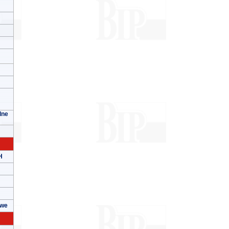
lne
H
owe