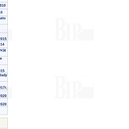
2010
10
natu
 2015
014
ncję
we
015
Rady
017r.
 2020
 2020