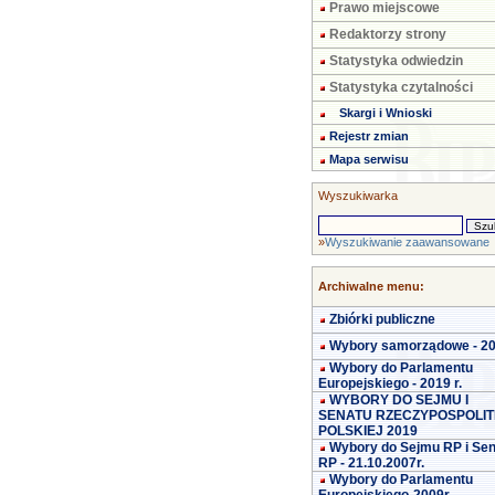
Prawo miejscowe
Redaktorzy strony
Statystyka odwiedzin
Statystyka czytalności
Skargi i Wnioski
Rejestr zmian
Mapa serwisu
Wyszukiwarka
»
Wyszukiwanie zaawansowane
Archiwalne menu:
Zbiórki publiczne
Wybory samorządowe - 2
Wybory do Parlamentu
Europejskiego - 2019 r.
WYBORY DO SEJMU I
SENATU RZECZYPOSPOLIT
POLSKIEJ 2019
Wybory do Sejmu RP i Se
RP - 21.10.2007r.
Wybory do Parlamentu