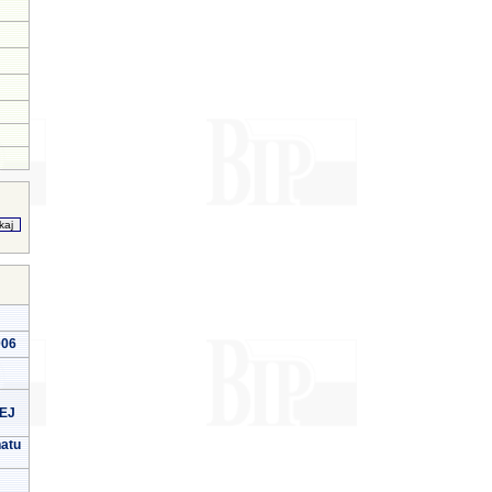
006
EJ
natu