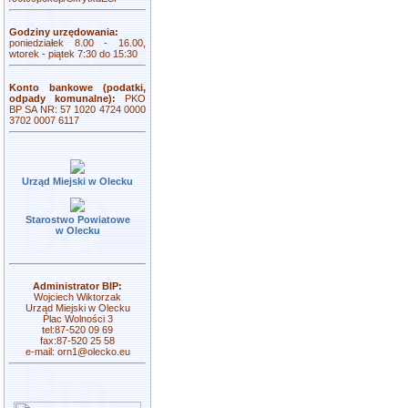
Godziny urzędowania:
poniedziałek 8.00 - 16.00,
wtorek - piątek 7:30 do 15:30
Konto bankowe (podatki,
odpady komunalne):
PKO
BP SA NR: 57 1020 4724 0000
3702 0007 6117
Urząd Miejski w Olecku
Starostwo Powiatowe
w Olecku
Administrator BIP:
Wojciech Wiktorzak
Urząd Miejski w Olecku
Plac Wolności 3
tel:87-520 09 69
fax:87-520 25 58
e-mail:
orn1@olecko.eu