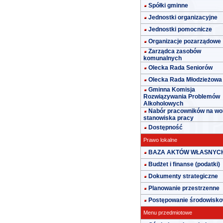
Spółki gminne
Jednostki organizacyjne
Jednostki pomocnicze
Organizacje pozarządowe
Zarządca zasobów
komunalnych
Olecka Rada Seniorów
Olecka Rada Młodzieżowa
Gminna Komisja
Rozwiązywania Problemów
Alkoholowych
Nabór pracowników na wo
stanowiska pracy
Dostępność
Prawo lokalne
BAZA AKTÓW WŁASNYC
Budżet i finanse (podatki)
Dokumenty strategiczne
Planowanie przestrzenne
Postępowanie środowisk
Menu przedmiotowe