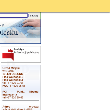
Urząd Miejski
w Olecku
19-400 OLECKO
Plac Wolności 1
Plac Wolności 3
tel.
+87 520 21 68
FAX
+87 520 25 58
POI - Punkt Obsługi
Interesanta
tel.
+87 520 20 67
Adres e-puap:
/c6tc9p6k8p/SkrytkaESP