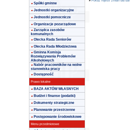
»
Pokaż rejestr zmian dla da
Spółki gminne
Jednostki organizacyjne
Jednostki pomocnicze
Organizacje pozarządowe
Zarządca zasobów
komunalnych
Olecka Rada Seniorów
Olecka Rada Młodzieżowa
Gminna Komisja
Rozwiązywania Problemów
Alkoholowych
Nabór pracowników na wolne
stanowiska pracy
Dostępność
Prawo lokalne
BAZA AKTÓW WŁASNYCH
Budżet i finanse (podatki)
Dokumenty strategiczne
Planowanie przestrzenne
Postępowanie środowiskowe
Menu przedmiotowe