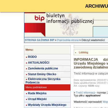
ARCHIWUM 
STRONA GŁÓWNA BIP
»
Poprzednia strona
» Odczyt wiadomości
Menu:
Lobbing
RODO
INFORMACJA dzi
AKTUALNOŚCI
Urzędu Miejskiego 
zawodową działalno
Zamówienia publiczne
Treść informacji w załącz
Statut Gminy Olecko
Elektroniczna Skrzynka
Data wprowadzenia: 2016-07-
Podawcza
Data upublicznienia: 2016-07-
Art. czytany:
9236
razy
Menu podmiotowe
»
Treść informacji
- rozmiar:
Rada Miejska
Typ pliku:
application/
Urząd Miejski
Wiadomość wprowadził:
Wojc
Wydziały Urzędu Miejskiego