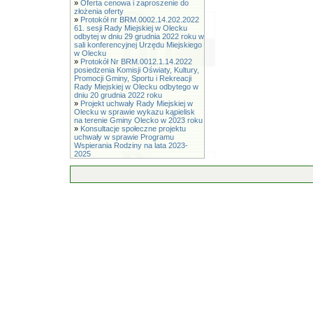
»
Oferta cenowa i zaproszenie do
złożenia oferty
»
Protokół nr BRM.0002.14.202.2022
61. sesji Rady Miejskiej w Olecku
odbytej w dniu 29 grudnia 2022 roku w
sali konferencyjnej Urzędu Miejskiego
w Olecku
»
Protokół Nr BRM.0012.1.14.2022
posiedzenia Komisji Oświaty, Kultury,
Promocji Gminy, Sportu i Rekreacji
Rady Miejskiej w Olecku odbytego w
dniu 20 grudnia 2022 roku
»
Projekt uchwały Rady Miejskiej w
Olecku w sprawie wykazu kąpielisk
na terenie Gminy Olecko w 2023 roku
»
Konsultacje społeczne projektu
uchwały w sprawie Programu
Wspierania Rodziny na lata 2023-
2025