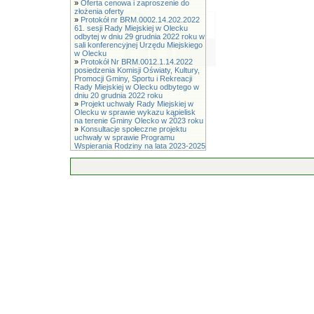
»
Oferta cenowa i zaproszenie do
złożenia oferty
»
Protokół nr BRM.0002.14.202.2022
61. sesji Rady Miejskiej w Olecku
odbytej w dniu 29 grudnia 2022 roku w
sali konferencyjnej Urzędu Miejskiego
w Olecku
»
Protokół Nr BRM.0012.1.14.2022
posiedzenia Komisji Oświaty, Kultury,
Promocji Gminy, Sportu i Rekreacji
Rady Miejskiej w Olecku odbytego w
dniu 20 grudnia 2022 roku
»
Projekt uchwały Rady Miejskiej w
Olecku w sprawie wykazu kąpielisk
na terenie Gminy Olecko w 2023 roku
»
Konsultacje społeczne projektu
uchwały w sprawie Programu
Wspierania Rodziny na lata 2023-2025