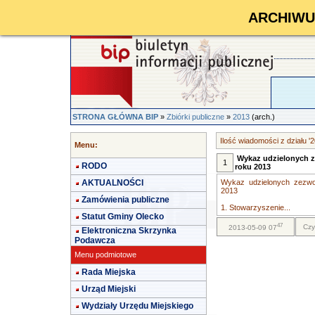
ARCHIWUM 
STRONA GŁÓWNA BIP
»
Zbiórki publiczne
»
2013
(arch.)
Ilość wiadomości z działu '
Menu:
Wykaz udzielonych z
1
RODO
roku 2013
AKTUALNOŚCI
Wykaz udzielonych zezwol
2013
Zamówienia publiczne
1. Stowarzyszenie...
Statut Gminy Olecko
47
Czy
2013-05-09 07
Elektroniczna Skrzynka
Podawcza
Menu podmiotowe
Rada Miejska
Urząd Miejski
Wydziały Urzędu Miejskiego