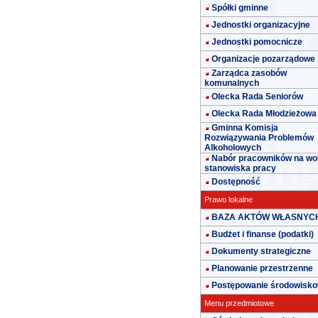
Spółki gminne
Jednostki organizacyjne
Jednostki pomocnicze
Organizacje pozarządowe
Zarządca zasobów
komunalnych
Olecka Rada Seniorów
Olecka Rada Młodzieżowa
Gminna Komisja
Rozwiązywania Problemów
Alkoholowych
Nabór pracowników na wo
stanowiska pracy
Dostępność
Prawo lokalne
BAZA AKTÓW WŁASNYC
Budżet i finanse (podatki)
Dokumenty strategiczne
Planowanie przestrzenne
Postępowanie środowisk
Menu przedmiotowe