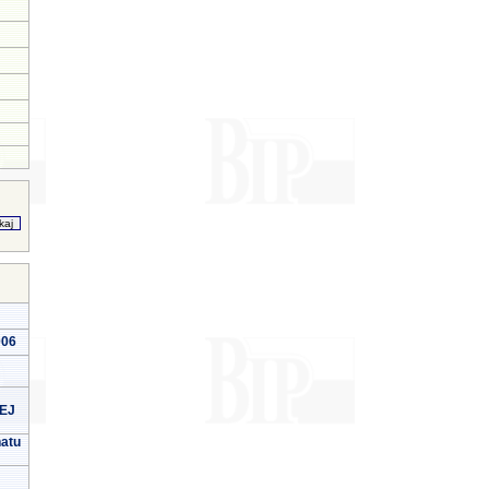
006
EJ
natu