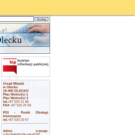
Urząd Miejski
w Olecku
19-400 OLECKO
Plac Wolności 1
Plac Wolności 3
tel.
+87 520 21 68
FAX
+87 520 25 58
POI - Punkt Obsługi
Interesanta
tel.
+87 520 20 67
Adres e-puap:
/c6tc9p6k8p/SkrytkaESP