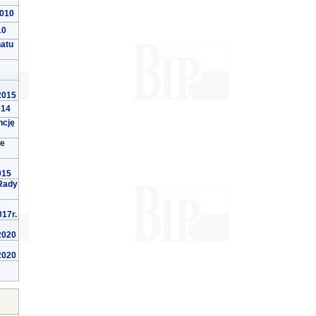
2010
10
natu
 2015
014
ncję
we
015
Rady
017r.
 2020
 2020