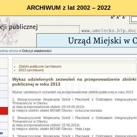
ARCHIWUM z lat 2002 – 2022
0
+
-
A
A
A
ednia strona
» Odczyt wiadomości
Zbiórki publiczne (archiwum)
2013 (archiwum)
Wykaz udzielonych zezwoleń na przeprowadzenie zbiórki
publicznej w roku 2013
Wykaz udzielonych zezwoleń na przeprowadzenie zbiórki publicznej w roku 2013
1. Stowarzyszenie Wspierania Szkół i Placówek z Oddziałami Integracyjnymi
'Pomarańcza' w Olecku
a) data przeprowadzenia zbiórki: 03-04.05.2013r.
b) miejsce zbiórki: obiekt MOSiR Olecko - sztuczna murawa
2. Stowarzyszenie Wspierania Szkół i Placówek z Oddziałami Integracyjnymi
'Pomarańcza' w Olecku
a) data przeprowadzenia zbiórki: 22.06.2013r.
b) miejsce zbiórki: obiekt MOSiR Olecko - Hala Lega
go
3. Stowarzyszenie Wspierania Szkół i Placówek z Oddziałami Integracyjnymi