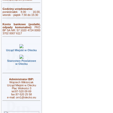
Godziny urzędowania:
poniedziałek 8.00 - 16.00,
wtorek - piątek 7:30 do 15:30
Konto bankowe (podatki,
odpady komunalne):
PKO
BP SA NR: 57 1020 4724 0000
3702 0007 6117
Urząd Miejski w Olecku
Starostwo Powiatowe
w Olecku
Administrator BIP:
Wojciech Wiktorzak
Urząd Miejski w Olecku
Plac Wolności 3
tel:87-520 09 69
fax:87-520 25 58
e-mail:
orn1@olecko.eu