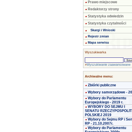
Prawo miejscowe
Redaktorzy strony
Statystyka odwiedzin
Statystyka czytalności
Skargi i Wnioski
Rejestr zmian
Mapa serwisu
Wyszukiwarka
»
Wyszukiwanie zaawansowane
Archiwalne menu:
Zbiórki publiczne
Wybory samorządowe - 2
Wybory do Parlamentu
Europejskiego - 2019 r.
WYBORY DO SEJMU I
SENATU RZECZYPOSPOLIT
POLSKIEJ 2019
Wybory do Sejmu RP i Se
RP - 21.10.2007r.
Wybory do Parlamentu