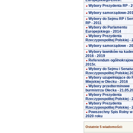
Europejskiego-2009r.
Wybory Prezydenta RP - 
Wybory samorządowe-20
Wybory do Sejmu RP i Se
RP - 2011
Wybory do Parlamentu
Europejskiego - 2014
Wybory Prezydenta
Rzeczypospolitej Polskiej -
Wybory samorządowe - 2
Wybory ławników na kade
2016 - 2019
Referendum ogólnokrajo
2015r.
Wybory do Sejmu i Senatu
Rzeczypospolitej Polskiej 2
Wybory uzupełniające do 
Miejskiej w Olecku - 2016
Wybory przedterminowe
burmistrza Olecka - 21.05.2
Wybory Prezydenta
Rzeczypospolitej Polskiej -
Wybory Prezydenta
Rzeczypospolitej Polskiej -
Powszechny Spis Rolny w
2020 roku
Ostatnie 5 wiadomości: