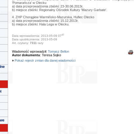
'Pomarańcza' w Olecku
a) data przeprowadzenia zbiórki: 23-30.06.2013r.
b) miejsce zbiórki: Regionalny Ośrodek Kultury 'Mazury Garbate'.
4. ZHP Chorągiew Warmińsko-Mazurska, Hufiec Olecko
a) data przeprowadzenia zbiórki: 15.12.2013r.
b) miejsce zbiórki: Hala Lega w Olecku.
47
Data wprowadzenia: 2013-05-09 07
Data upublicznienia: 2013-05-09
Art. czytany:
7311
razy
Wiadomość wprowadził:
Tomasz Bellon
Autor dokumentu
: Teresa Sojko
»
Pokaż rejestr zmian dla danej wiadomości
lne
H
owe