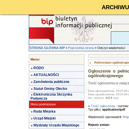
ARCHIWUM 
STRONA GŁÓWNA BIP
»
Poprzednia strona
» Odczyt wiadomości
Menu:
Referendum ogólnokrajo
RODO
Ogłoszenie o pełn
AKTUALNOŚCI
ogólnokrajowego
Zamówienia publiczne
Treść ogłoszenia w załąc
Statut Gminy Olecko
Data wprowadzenia: 2015-08-
Elektroniczna Skrzynka
Data upublicznienia: 2015-08-
Art. czytany:
4414
razy
Podawcza
Menu podmiotowe
»
Treść ogłoszenia
- rozmiar
Typ pliku:
application/pdf
Rada Miejska
Wiadomość wprowadził:
Wojc
Urząd Miejski
Rejestr zmian:
Wydziały Urzędu Miejskiego