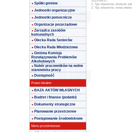
2015-08-27
Spółki gminne
1. Typ zdarzenia: dodanie załą
2. Typ zdarzenia: nowa wiad
Jednostki organizacyjne
Jednostki pomocnicze
Organizacje pozarządowe
Zarządca zasobów
komunalnych
Olecka Rada Seniorów
Olecka Rada Młodzieżowa
Gminna Komisja
Rozwiązywania Problemów
Alkoholowych
Nabór pracowników na wolne
stanowiska pracy
Dostępność
Prawo lokalne
BAZA AKTÓW WŁASNYCH
Budżet i finanse (podatki)
Dokumenty strategiczne
Planowanie przestrzenne
Postępowanie środowiskowe
Menu przedmiotowe