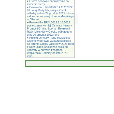
»
Oferta cenowa i zaproszenie do
złożenia oferty
»
Protokół nr BRM.0002.14.202.2022
61. sesji Rady Miejskiej w Olecku
odbytej w dniu 29 grudnia 2022 roku w
sali konferencyjnej Urzędu Miejskiego
w Olecku
»
Protokół Nr BRM.0012.1.14.2022
posiedzenia Komisji Oświaty, Kultury,
Promocji Gminy, Sportu i Rekreacji
Rady Miejskiej w Olecku odbytego w
dniu 20 grudnia 2022 roku
»
Projekt uchwały Rady Miejskiej w
Olecku w sprawie wykazu kąpielisk
na terenie Gminy Olecko w 2023 roku
»
Konsultacje społeczne projektu
uchwały w sprawie Programu
Wspierania Rodziny na lata 2023-
2025