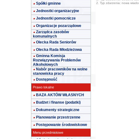
Spółki gminne
2. Typ zdarzenia: nowa wiad
Jednostki organizacyjne
Jednostki pomocnicze
Organizacje pozarządowe
Zarządca zasobów
komunalnych
Olecka Rada Seniorów
Olecka Rada Młodzieżowa
Gminna Komisja
Rozwiązywania Problemów
Alkoholowych
Nabór pracowników na wolne
stanowiska pracy
Dostępność
Prawo lokalne
BAZA AKTÓW WŁASNYCH
Budżet i finanse (podatki)
Dokumenty strategiczne
Planowanie przestrzenne
Postępowanie środowiskowe
Menu przedmiotowe