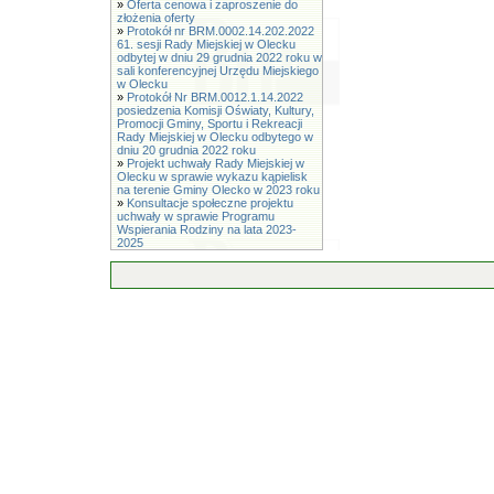
»
Oferta cenowa i zaproszenie do
złożenia oferty
»
Protokół nr BRM.0002.14.202.2022
61. sesji Rady Miejskiej w Olecku
odbytej w dniu 29 grudnia 2022 roku w
sali konferencyjnej Urzędu Miejskiego
w Olecku
»
Protokół Nr BRM.0012.1.14.2022
posiedzenia Komisji Oświaty, Kultury,
Promocji Gminy, Sportu i Rekreacji
Rady Miejskiej w Olecku odbytego w
dniu 20 grudnia 2022 roku
»
Projekt uchwały Rady Miejskiej w
Olecku w sprawie wykazu kąpielisk
na terenie Gminy Olecko w 2023 roku
»
Konsultacje społeczne projektu
uchwały w sprawie Programu
Wspierania Rodziny na lata 2023-
2025