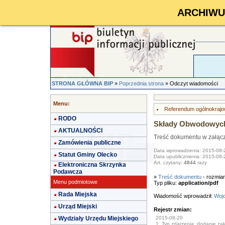
ARCHIWUM 
STRONA GŁÓWNA BIP
»
Poprzednia strona
» Odczyt wiadomości
Menu:
Referendum ogólnokrajo
RODO
Składy Obwodowych 
AKTUALNOŚCI
Treść dokumentu w załąc
Zamówienia publiczne
Data wprowadzenia: 2015-08-
Statut Gminy Olecko
Data upublicznienia: 2015-08-
Art. czytany:
4844
razy
Elektroniczna Skrzynka
Podawcza
»
Treść dokumentu
- rozmia
Menu podmiotowe
Typ pliku:
application/pdf
Rada Miejska
Wiadomość wprowadził:
Wojc
Urząd Miejski
Rejestr zmian:
Wydziały Urzędu Miejskiego
2015-08-20
1. Typ zdarzenia: dodanie załą