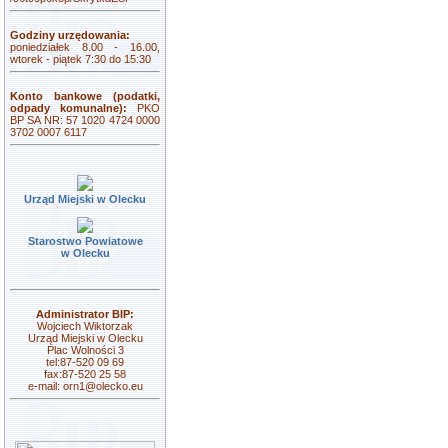
Godziny urzędowania:
poniedziałek 8.00 - 16.00,
wtorek - piątek 7:30 do 15:30
Konto bankowe (podatki,
odpady komunalne):
PKO
BP SA NR: 57 1020 4724 0000
3702 0007 6117
Urząd Miejski w Olecku
Starostwo Powiatowe
w Olecku
Administrator BIP:
Wojciech Wiktorzak
Urząd Miejski w Olecku
Plac Wolności 3
tel:87-520 09 69
fax:87-520 25 58
e-mail:
orn1@olecko.eu