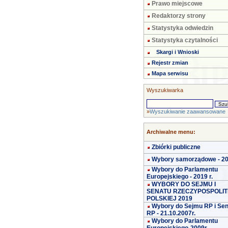
Prawo miejscowe
Redaktorzy strony
Statystyka odwiedzin
Statystyka czytalności
Skargi i Wnioski
Rejestr zmian
Mapa serwisu
Wyszukiwarka
»
Wyszukiwanie zaawansowane
Archiwalne menu:
Zbiórki publiczne
Wybory samorządowe - 2
Wybory do Parlamentu
Europejskiego - 2019 r.
WYBORY DO SEJMU I
SENATU RZECZYPOSPOLIT
POLSKIEJ 2019
Wybory do Sejmu RP i Se
RP - 21.10.2007r.
Wybory do Parlamentu