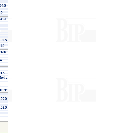
2010
10
natu
 2015
014
ncję
we
015
Rady
017r.
 2020
 2020