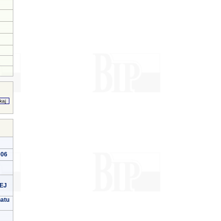
006
EJ
natu