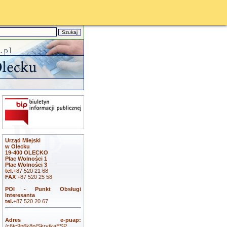
Urząd Miejski
w Olecku
19-400 OLECKO
Plac Wolności 1
Plac Wolności 3
tel.
+87 520 21 68
FAX
+87 520 25 58
POI - Punkt Obsługi
Interesanta
tel.
+87 520 20 67
Adres e-puap:
/c6tc9p6k8p/SkrytkaESP