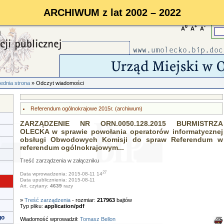
ARCHIWUM z lat 2002 – 2022
0
+
-
A
A
A
ednia strona
» Odczyt wiadomości
Referendum ogólnokrajowe 2015r. (archiwum)
ZARZĄDZENIE NR ORN.0050.128.2015 BURMISTRZA
OLECKA w sprawie powołania operatorów informatycznej
obsługi Obwodowych Komisji do spraw Referendum w
referendum ogólnokrajowym...
Treść zarządzenia w załączniku
27
Data wprowadzenia: 2015-08-11 14
Data upublicznienia: 2015-08-11
Art. czytany:
4639
razy
»
Treść zarządzenia
- rozmiar:
217963
bajtów
Typ pliku:
application/pdf
go
Wiadomość wprowadził:
Tomasz Bellon