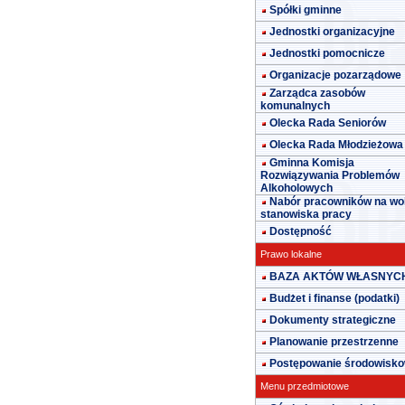
Spółki gminne
Jednostki organizacyjne
Jednostki pomocnicze
Organizacje pozarządowe
Zarządca zasobów
komunalnych
Olecka Rada Seniorów
Olecka Rada Młodzieżowa
Gminna Komisja
Rozwiązywania Problemów
Alkoholowych
Nabór pracowników na wo
stanowiska pracy
Dostępność
Prawo lokalne
BAZA AKTÓW WŁASNYC
Budżet i finanse (podatki)
Dokumenty strategiczne
Planowanie przestrzenne
Postępowanie środowisk
Menu przedmiotowe