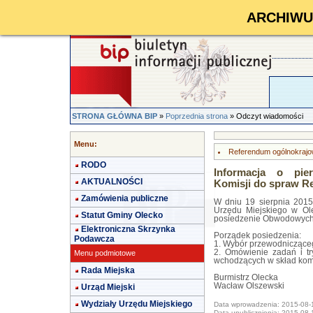
ARCHIWUM 
STRONA GŁÓWNA BIP
»
Poprzednia strona
» Odczyt wiadomości
Menu:
Referendum ogólnokrajo
RODO
Informacja o pi
AKTUALNOŚCI
Komisji do spraw R
Zamówienia publiczne
W dniu 19 sierpnia 2015 
Urzędu Miejskiego w Ole
Statut Gminy Olecko
posiedzenie Obwodowych 
Elektroniczna Skrzynka
Porządek posiedzenia:
Podawcza
1. Wybór przewodniczącego
2. Omówienie zadań i t
Menu podmiotowe
wchodzących w skład komi
Rada Miejska
Burmistrz Olecka
Wacław Olszewski
Urząd Miejski
Wydziały Urzędu Miejskiego
Data wprowadzenia: 2015-08-
Data upublicznienia: 2015-08-