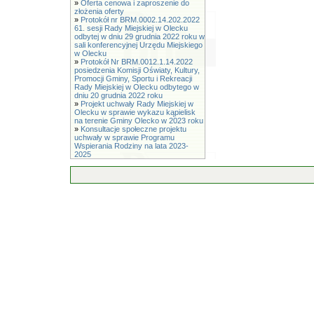
»
Oferta cenowa i zaproszenie do
złożenia oferty
»
Protokół nr BRM.0002.14.202.2022
61. sesji Rady Miejskiej w Olecku
odbytej w dniu 29 grudnia 2022 roku w
sali konferencyjnej Urzędu Miejskiego
w Olecku
»
Protokół Nr BRM.0012.1.14.2022
posiedzenia Komisji Oświaty, Kultury,
Promocji Gminy, Sportu i Rekreacji
Rady Miejskiej w Olecku odbytego w
dniu 20 grudnia 2022 roku
»
Projekt uchwały Rady Miejskiej w
Olecku w sprawie wykazu kąpielisk
na terenie Gminy Olecko w 2023 roku
»
Konsultacje społeczne projektu
uchwały w sprawie Programu
Wspierania Rodziny na lata 2023-
2025