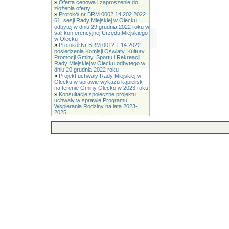
»
Oferta cenowa i zaproszenie do
złożenia oferty
»
Protokół nr BRM.0002.14.202.2022
61. sesji Rady Miejskiej w Olecku
odbytej w dniu 29 grudnia 2022 roku w
sali konferencyjnej Urzędu Miejskiego
w Olecku
»
Protokół Nr BRM.0012.1.14.2022
posiedzenia Komisji Oświaty, Kultury,
Promocji Gminy, Sportu i Rekreacji
Rady Miejskiej w Olecku odbytego w
dniu 20 grudnia 2022 roku
»
Projekt uchwały Rady Miejskiej w
Olecku w sprawie wykazu kąpielisk
na terenie Gminy Olecko w 2023 roku
»
Konsultacje społeczne projektu
uchwały w sprawie Programu
Wspierania Rodziny na lata 2023-
2025