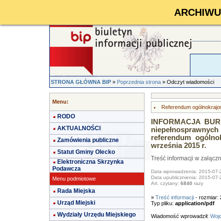
ARCHIWUM 
STRONA GŁÓWNA BIP
»
Poprzednia strona
» Odczyt wiadomości
Menu:
Referendum ogólnokrajo
RODO
INFORMACJA BURM
AKTUALNOŚCI
niepełnosprawnyc
referendum ogólno
Zamówienia publiczne
września 2015 r.
Statut Gminy Olecko
Treść informacji w załącz
Elektroniczna Skrzynka
Podawcza
Data wprowadzenia: 2015-07-
Data upublicznienia: 2015-07-
Menu podmiotowe
Art. czytany:
6840
razy
Rada Miejska
»
Treść informacji
- rozmiar:
Urząd Miejski
Typ pliku:
application/pdf
Wydziały Urzędu Miejskiego
Wiadomość wprowadził:
Wojc