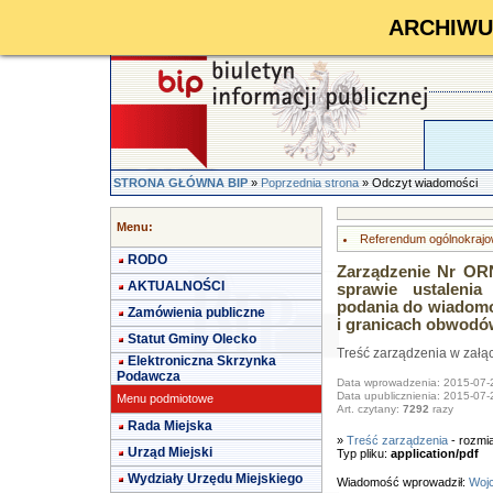
ARCHIWUM 
STRONA GŁÓWNA BIP
»
Poprzednia strona
» Odczyt wiadomości
Menu:
Referendum ogólnokrajo
RODO
Zarządzenie Nr ORN
AKTUALNOŚCI
sprawie ustalenia
podania do wiadomo
Zamówienia publiczne
i granicach obwodów
Statut Gminy Olecko
Treść zarządzenia w załą
Elektroniczna Skrzynka
Podawcza
Data wprowadzenia: 2015-07-
Data upublicznienia: 2015-07-
Menu podmiotowe
Art. czytany:
7292
razy
Rada Miejska
»
Treść zarządzenia
- rozmi
Urząd Miejski
Typ pliku:
application/pdf
Wydziały Urzędu Miejskiego
Wiadomość wprowadził:
Wojc