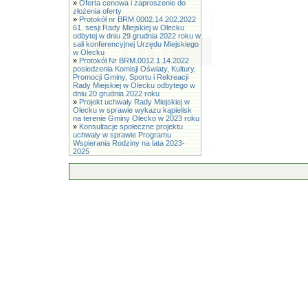
»
Oferta cenowa i zaproszenie do
złożenia oferty
»
Protokół nr BRM.0002.14.202.2022
61. sesji Rady Miejskiej w Olecku
odbytej w dniu 29 grudnia 2022 roku w
sali konferencyjnej Urzędu Miejskiego
w Olecku
»
Protokół Nr BRM.0012.1.14.2022
posiedzenia Komisji Oświaty, Kultury,
Promocji Gminy, Sportu i Rekreacji
Rady Miejskiej w Olecku odbytego w
dniu 20 grudnia 2022 roku
»
Projekt uchwały Rady Miejskiej w
Olecku w sprawie wykazu kąpielisk
na terenie Gminy Olecko w 2023 roku
»
Konsultacje społeczne projektu
uchwały w sprawie Programu
Wspierania Rodziny na lata 2023-
2025