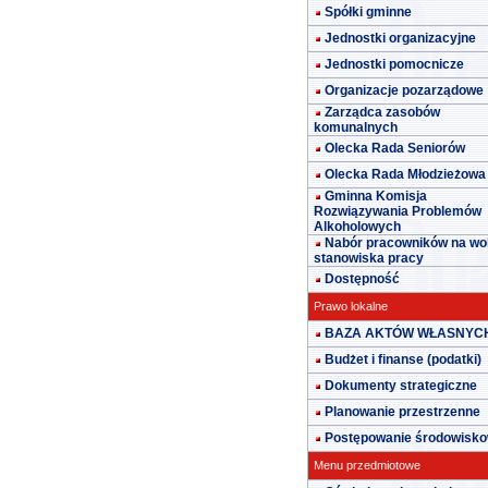
Spółki gminne
Jednostki organizacyjne
Jednostki pomocnicze
Organizacje pozarządowe
Zarządca zasobów
komunalnych
Olecka Rada Seniorów
Olecka Rada Młodzieżowa
Gminna Komisja
Rozwiązywania Problemów
Alkoholowych
Nabór pracowników na wo
stanowiska pracy
Dostępność
Prawo lokalne
BAZA AKTÓW WŁASNYC
Budżet i finanse (podatki)
Dokumenty strategiczne
Planowanie przestrzenne
Postępowanie środowisk
Menu przedmiotowe