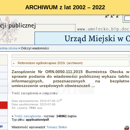
ARCHIWUM z lat 2002 – 2022
0
+
-
A
A
A
ednia strona
» Odczyt wiadomości
Referendum ogólnokrajowe 2015r. (archiwum)
Zarządzenie Nr ORN.0050.111.2015 Burmistrza Olecka w
sprawie podania do wiadomości publicznej wykazu tablic
informacyjnych, przeznaczonych na bezpłatne
umieszczenie urzędowych obwieszczeń ...
Treść zarządzenia w załączniku
42
Data wprowadzenia: 2015-07-08 12
Data upublicznienia: 2015-07-08
Art. czytany:
7041
razy
»
Treść zarządzenia
- rozmiar:
146961
bajtów
Typ pliku:
application/pdf
go
Wiadomość wprowadził:
Tomasz Bellon