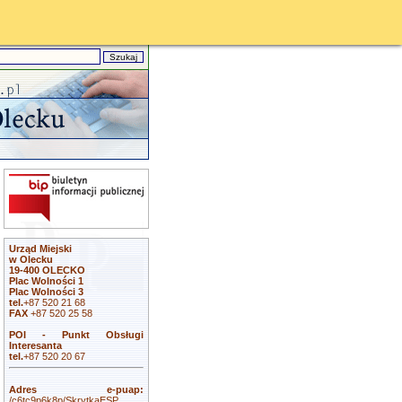
Urząd Miejski
w Olecku
19-400 OLECKO
Plac Wolności 1
Plac Wolności 3
tel.
+87 520 21 68
FAX
+87 520 25 58
POI - Punkt Obsługi
Interesanta
tel.
+87 520 20 67
Adres e-puap:
/c6tc9p6k8p/SkrytkaESP