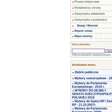
Prawo miejscowe
Redaktorzy strony
Statystyka odwiedzin
Statystyka czytalności
Skargi i Wnioski
Rejestr zmian
Mapa serwisu
Wyszukiwarka
»
Wyszukiwanie zaawansowane
Archiwalne menu:
Zbiórki publiczne
Wybory samorządowe - 2
Wybory do Parlamentu
Europejskiego - 2019 r.
WYBORY DO SEJMU I
SENATU RZECZYPOSPOLIT
POLSKIEJ 2019
Wybory do Sejmu RP i Se
RP - 21.10.2007r.
Wybory do Parlamentu