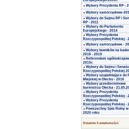
Europejskiego-2009r.
Wybory Prezydenta RP - 
Wybory samorządowe-20
Wybory do Sejmu RP i Se
RP - 2011
Wybory do Parlamentu
Europejskiego - 2014
Wybory Prezydenta
Rzeczypospolitej Polskiej -
Wybory samorządowe - 2
Wybory ławników na kade
2016 - 2019
Referendum ogólnokrajo
2015r.
Wybory do Sejmu i Senatu
Rzeczypospolitej Polskiej 2
Wybory uzupełniające do 
Miejskiej w Olecku - 2016
Wybory przedterminowe
burmistrza Olecka - 21.05.2
Wybory Prezydenta
Rzeczypospolitej Polskiej -
Wybory Prezydenta
Rzeczypospolitej Polskiej -
Powszechny Spis Rolny w
2020 roku
Ostatnie 5 wiadomości: