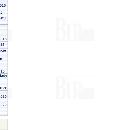
2010
10
natu
 2015
014
ncję
we
015
Rady
017r.
 2020
 2020