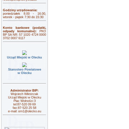
Godziny urzędowania:
poniedziałek 8.00 - 16.00,
wtorek - piątek 7:30 do 15:30
Konto bankowe (podatki,
odpady komunalne):
PKO
BP SA NR: 57 1020 4724 0000
3702 0007 6117
Urząd Miejski w Olecku
Starostwo Powiatowe
w Olecku
Administrator BIP:
Wojciech Wiktorzak
Urząd Miejski w Olecku
Plac Wolności 3
tel:87-520 09 69
fax:87-520 25 58
e-mail:
orn1@olecko.eu