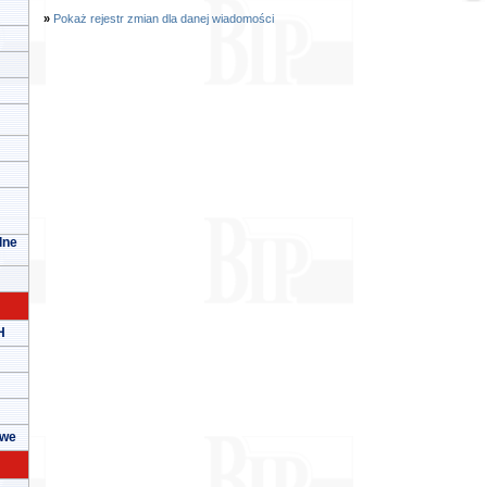
»
Pokaż rejestr zmian dla danej wiadomości
lne
H
owe