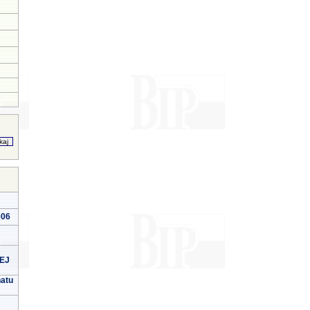
006
EJ
natu