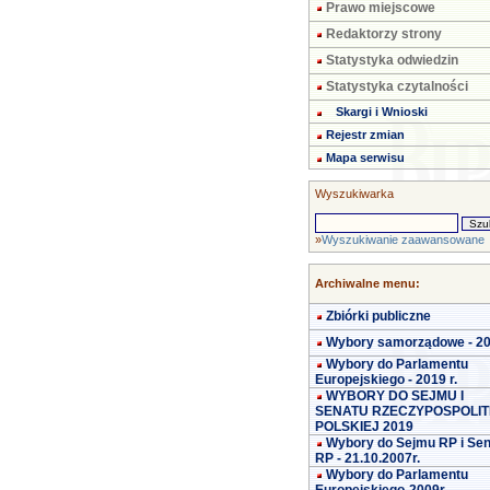
Prawo miejscowe
Redaktorzy strony
Statystyka odwiedzin
Statystyka czytalności
Skargi i Wnioski
Rejestr zmian
Mapa serwisu
Wyszukiwarka
»
Wyszukiwanie zaawansowane
Archiwalne menu:
Zbiórki publiczne
Wybory samorządowe - 2
Wybory do Parlamentu
Europejskiego - 2019 r.
WYBORY DO SEJMU I
SENATU RZECZYPOSPOLIT
POLSKIEJ 2019
Wybory do Sejmu RP i Se
RP - 21.10.2007r.
Wybory do Parlamentu