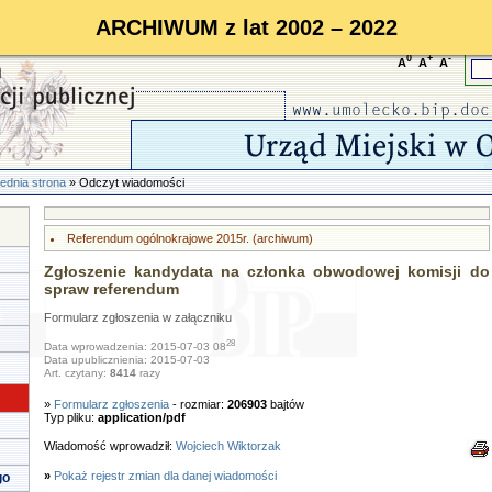
ARCHIWUM z lat 2002 – 2022
0
+
-
A
A
A
ednia strona
» Odczyt wiadomości
Referendum ogólnokrajowe 2015r. (archiwum)
Zgłoszenie kandydata na członka obwodowej komisji do
spraw referendum
Formularz zgłoszenia w załączniku
28
Data wprowadzenia: 2015-07-03 08
Data upublicznienia: 2015-07-03
Art. czytany:
8414
razy
»
Formularz zgłoszenia
- rozmiar:
206903
bajtów
Typ pliku:
application/pdf
Wiadomość wprowadził:
Wojciech Wiktorzak
»
Pokaż rejestr zmian dla danej wiadomości
go