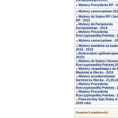
Europejskiego-2009r.
Wybory Prezydenta RP - 
Wybory samorządowe-20
Wybory do Sejmu RP i Se
RP - 2011
Wybory do Parlamentu
Europejskiego - 2014
Wybory Prezydenta
Rzeczypospolitej Polskiej -
Wybory samorządowe - 2
Wybory ławników na kade
2016 - 2019
Referendum ogólnokrajo
2015r.
Wybory do Sejmu i Senatu
Rzeczypospolitej Polskiej 2
Wybory uzupełniające do 
Miejskiej w Olecku - 2016
Wybory przedterminowe
burmistrza Olecka - 21.05.2
Wybory Prezydenta
Rzeczypospolitej Polskiej -
Wybory Prezydenta
Rzeczypospolitej Polskiej -
Powszechny Spis Rolny w
2020 roku
Ostatnie 5 wiadomości: