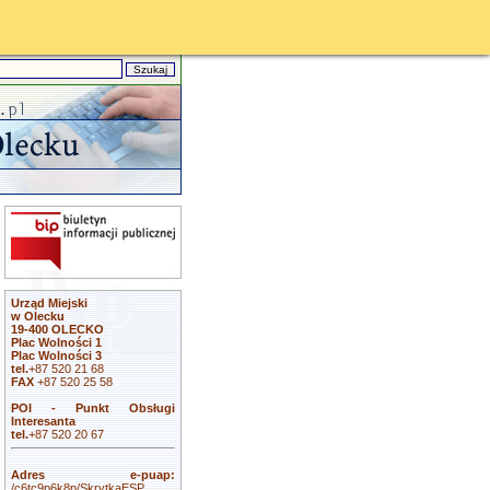
Urząd Miejski
w Olecku
19-400 OLECKO
Plac Wolności 1
Plac Wolności 3
tel.
+87 520 21 68
FAX
+87 520 25 58
POI - Punkt Obsługi
Interesanta
tel.
+87 520 20 67
Adres e-puap:
/c6tc9p6k8p/SkrytkaESP