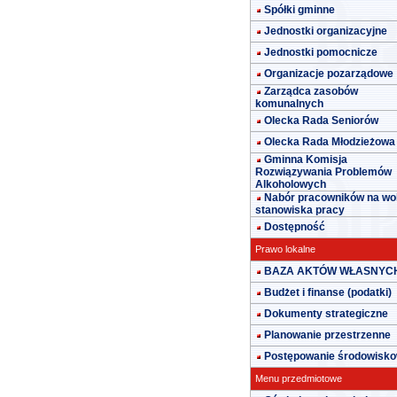
Spółki gminne
Jednostki organizacyjne
Jednostki pomocnicze
Organizacje pozarządowe
Zarządca zasobów
komunalnych
Olecka Rada Seniorów
Olecka Rada Młodzieżowa
Gminna Komisja
Rozwiązywania Problemów
Alkoholowych
Nabór pracowników na wo
stanowiska pracy
Dostępność
Prawo lokalne
BAZA AKTÓW WŁASNYC
Budżet i finanse (podatki)
Dokumenty strategiczne
Planowanie przestrzenne
Postępowanie środowisk
Menu przedmiotowe