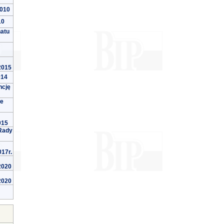
2010
10
natu
 2015
014
ncję
we
015
Rady
017r.
 2020
 2020