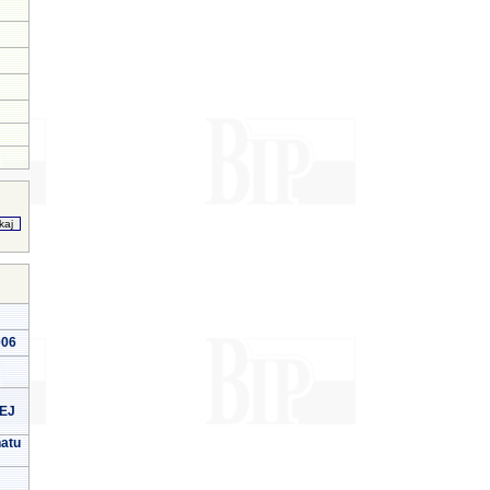
006
EJ
natu