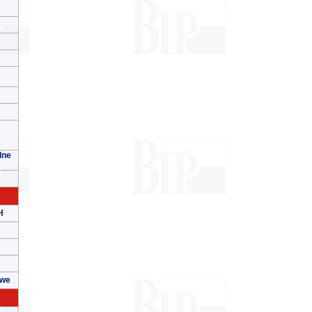
lne
H
owe