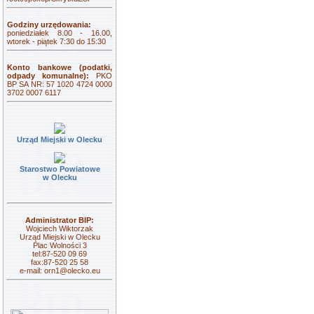
Godziny urzędowania:
poniedziałek 8.00 - 16.00,
wtorek - piątek 7:30 do 15:30
Konto bankowe (podatki,
odpady komunalne):
PKO
BP SA NR: 57 1020 4724 0000
3702 0007 6117
Urząd Miejski w Olecku
Starostwo Powiatowe
w Olecku
Administrator BIP:
Wojciech Wiktorzak
Urząd Miejski w Olecku
Plac Wolności 3
tel:87-520 09 69
fax:87-520 25 58
e-mail:
orn1@olecko.eu