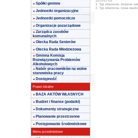
2015-07-03
Spółki gminne
1. Typ zdarzenia: dodanie załą
2. Typ zdarzenia: nowa wiad
Jednostki organizacyjne
Jednostki pomocnicze
Organizacje pozarządowe
Zarządca zasobów
komunalnych
Olecka Rada Seniorów
Olecka Rada Młodzieżowa
Gminna Komisja
Rozwiązywania Problemów
Alkoholowych
Nabór pracowników na wolne
stanowiska pracy
Dostępność
Prawo lokalne
BAZA AKTÓW WŁASNYCH
Budżet i finanse (podatki)
Dokumenty strategiczne
Planowanie przestrzenne
Postępowanie środowiskowe
Menu przedmiotowe