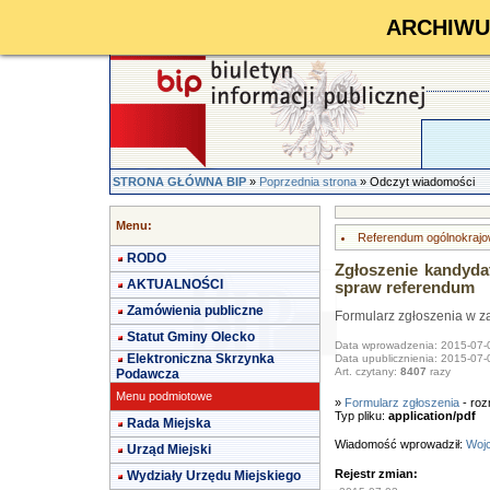
ARCHIWUM 
STRONA GŁÓWNA BIP
»
Poprzednia strona
» Odczyt wiadomości
Menu:
Referendum ogólnokrajo
RODO
Zgłoszenie kandyda
AKTUALNOŚCI
spraw referendum
Zamówienia publiczne
Formularz zgłoszenia w z
Statut Gminy Olecko
Data wprowadzenia: 2015-07-
Elektroniczna Skrzynka
Data upublicznienia: 2015-07-
Art. czytany:
8407
razy
Podawcza
Menu podmiotowe
»
Formularz zgłoszenia
- roz
Typ pliku:
application/pdf
Rada Miejska
Wiadomość wprowadził:
Wojc
Urząd Miejski
Rejestr zmian:
Wydziały Urzędu Miejskiego