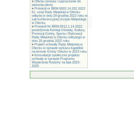
»
Oferta cenowa i zaproszenie do
złożenia oferty
»
Protokół nr BRM.0002.14.202.2022
61. sesji Rady Miejskiej w Olecku
odbytej w dniu 29 grudnia 2022 roku w
sali konferencyjnej Urzędu Miejskiego
w Olecku
»
Protokół Nr BRM.0012.1.14.2022
posiedzenia Komisji Oświaty, Kultury,
Promocji Gminy, Sportu i Rekreacji
Rady Miejskiej w Olecku odbytego w
dniu 20 grudnia 2022 roku
»
Projekt uchwały Rady Miejskiej w
Olecku w sprawie wykazu kąpielisk
na terenie Gminy Olecko w 2023 roku
»
Konsultacje społeczne projektu
uchwały w sprawie Programu
Wspierania Rodziny na lata 2023-
2025