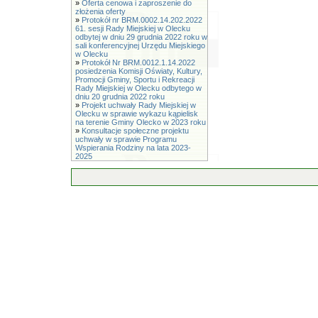
»
Oferta cenowa i zaproszenie do
złożenia oferty
»
Protokół nr BRM.0002.14.202.2022
61. sesji Rady Miejskiej w Olecku
odbytej w dniu 29 grudnia 2022 roku w
sali konferencyjnej Urzędu Miejskiego
w Olecku
»
Protokół Nr BRM.0012.1.14.2022
posiedzenia Komisji Oświaty, Kultury,
Promocji Gminy, Sportu i Rekreacji
Rady Miejskiej w Olecku odbytego w
dniu 20 grudnia 2022 roku
»
Projekt uchwały Rady Miejskiej w
Olecku w sprawie wykazu kąpielisk
na terenie Gminy Olecko w 2023 roku
»
Konsultacje społeczne projektu
uchwały w sprawie Programu
Wspierania Rodziny na lata 2023-
2025