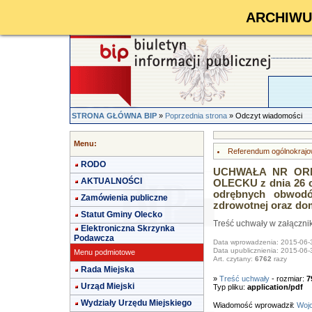
ARCHIWUM 
STRONA GŁÓWNA BIP
»
Poprzednia strona
» Odczyt wiadomości
Menu:
Referendum ogólnokrajo
RODO
UCHWAŁA NR ORN.
AKTUALNOŚCI
OLECKU z dnia 26 c
odrębnych obwodó
Zamówienia publiczne
zdrowotnej oraz do
Statut Gminy Olecko
Treść uchwały w załączni
Elektroniczna Skrzynka
Podawcza
Data wprowadzenia: 2015-06-
Data upublicznienia: 2015-06-
Menu podmiotowe
Art. czytany:
6762
razy
Rada Miejska
»
Treść uchwały
- rozmiar:
7
Urząd Miejski
Typ pliku:
application/pdf
Wydziały Urzędu Miejskiego
Wiadomość wprowadził:
Wojc