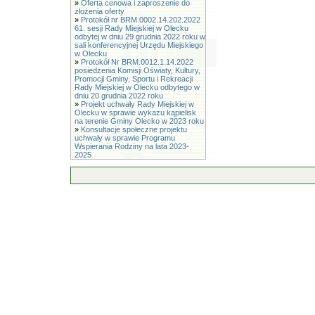
»
Oferta cenowa i zaproszenie do
złożenia oferty
»
Protokół nr BRM.0002.14.202.2022
61. sesji Rady Miejskiej w Olecku
odbytej w dniu 29 grudnia 2022 roku w
sali konferencyjnej Urzędu Miejskiego
w Olecku
»
Protokół Nr BRM.0012.1.14.2022
posiedzenia Komisji Oświaty, Kultury,
Promocji Gminy, Sportu i Rekreacji
Rady Miejskiej w Olecku odbytego w
dniu 20 grudnia 2022 roku
»
Projekt uchwały Rady Miejskiej w
Olecku w sprawie wykazu kąpielisk
na terenie Gminy Olecko w 2023 roku
»
Konsultacje społeczne projektu
uchwały w sprawie Programu
Wspierania Rodziny na lata 2023-
2025