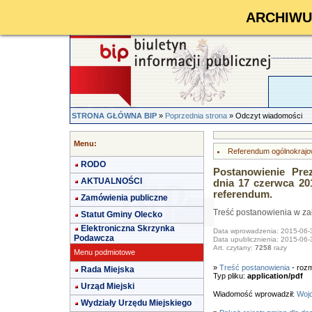
ARCHIWUM 
STRONA GŁÓWNA BIP
»
Poprzednia strona
» Odczyt wiadomości
Menu:
Referendum ogólnokrajo
RODO
Postanowienie Prez
AKTUALNOŚCI
dnia 17 czerwca 20
referendum.
Zamówienia publiczne
Treść postanowienia w za
Statut Gminy Olecko
Elektroniczna Skrzynka
Data wprowadzenia: 2015-06-
Podawcza
Data upublicznienia: 2015-06-
Art. czytany:
7258
razy
Menu podmiotowe
»
Treść postanowienia
- rozm
Rada Miejska
Typ pliku:
application/pdf
Urząd Miejski
Wiadomość wprowadził:
Wojc
Wydziały Urzędu Miejskiego