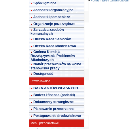
»
Pokaż rejestr zmian dla da
Spółki gminne
Jednostki organizacyjne
Jednostki pomocnicze
Organizacje pozarządowe
Zarządca zasobów
komunalnych
Olecka Rada Seniorów
Olecka Rada Młodzieżowa
Gminna Komisja
Rozwiązywania Problemów
Alkoholowych
Nabór pracowników na wolne
stanowiska pracy
Dostępność
Prawo lokalne
BAZA AKTÓW WŁASNYCH
Budżet i finanse (podatki)
Dokumenty strategiczne
Planowanie przestrzenne
Postępowanie środowiskowe
Menu przedmiotowe