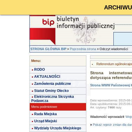
ARCHIWUM 
STRONA GŁÓWNA BIP
»
Poprzednia strona
» Odczyt wiadomości
Menu:
Referendum ogólnokrajo
RODO
Strona interneto
AKTUALNOŚCI
dotycząca referend
Zamówienia publiczne
Strona WWW Państwowej K
Statut Gminy Olecko
Elektroniczna Skrzynka
Podawcza
Data wprowadzenia: 2015-06-
Data upublicznienia: 2015-06-
Menu podmiotowe
Art. czytany:
7466
razy
Rada Miejska
Wiadomość wprowadził:
Wojc
Urząd Miejski
»
Pokaż rejestr zmian dla da
Wydziały Urzędu Miejskiego