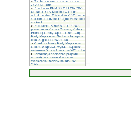
»
Oferta cenowa i zaproszenie do
złożenia oferty
»
Protokół nr BRM.0002.14.202.2022
61. sesji Rady Miejskiej w Olecku
odbytej w dniu 29 grudnia 2022 roku w
sali konferencyjnej Urzędu Miejskiego
w Olecku
»
Protokół Nr BRM.0012.1.14.2022
posiedzenia Komisji Oświaty, Kultury,
Promocji Gminy, Sportu i Rekreacji
Rady Miejskiej w Olecku odbytego w
dniu 20 grudnia 2022 roku
»
Projekt uchwały Rady Miejskiej w
Olecku w sprawie wykazu kąpielisk
na terenie Gminy Olecko w 2023 roku
»
Konsultacje społeczne projektu
uchwały w sprawie Programu
Wspierania Rodziny na lata 2023-
2025