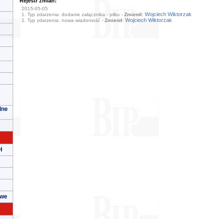
Rejestr zmian:
2015-05-05
Wojciech Wiktorzak
1. Typ zdarzenia: dodanie załącznika - pliku -
Zmienił:
Wojciech Wiktorzak
2. Typ zdarzenia: nowa wiadomość -
Zmienił:
lne
H
owe