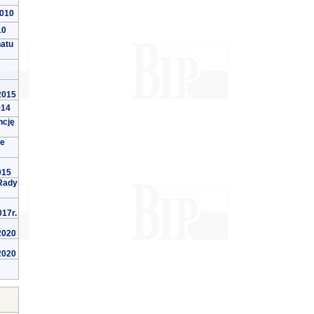
2010
10
natu
 2015
014
ncję
we
015
Rady
017r.
 2020
 2020