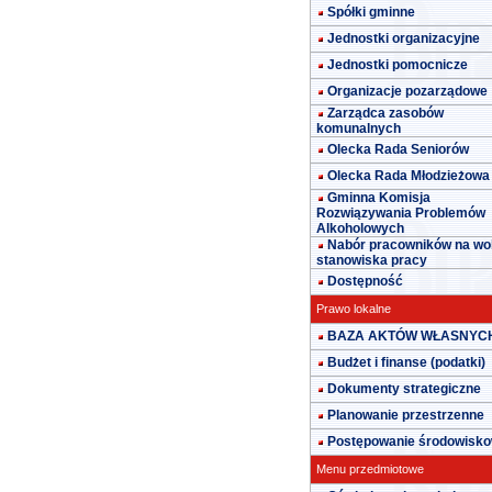
Spółki gminne
Jednostki organizacyjne
Jednostki pomocnicze
Organizacje pozarządowe
Zarządca zasobów
komunalnych
Olecka Rada Seniorów
Olecka Rada Młodzieżowa
Gminna Komisja
Rozwiązywania Problemów
Alkoholowych
Nabór pracowników na wo
stanowiska pracy
Dostępność
Prawo lokalne
BAZA AKTÓW WŁASNYC
Budżet i finanse (podatki)
Dokumenty strategiczne
Planowanie przestrzenne
Postępowanie środowisk
Menu przedmiotowe