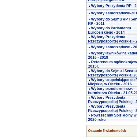
Europejskiego-2009r.
Wybory Prezydenta RP - 
Wybory samorządowe-20
Wybory do Sejmu RP i Se
RP - 2011
Wybory do Parlamentu
Europejskiego - 2014
Wybory Prezydenta
Rzeczypospolitej Polskiej -
Wybory samorządowe - 2
Wybory ławników na kade
2016 - 2019
Referendum ogólnokrajo
2015r.
Wybory do Sejmu i Senatu
Rzeczypospolitej Polskiej 2
Wybory uzupełniające do 
Miejskiej w Olecku - 2016
Wybory przedterminowe
burmistrza Olecka - 21.05.2
Wybory Prezydenta
Rzeczypospolitej Polskiej -
Wybory Prezydenta
Rzeczypospolitej Polskiej -
Powszechny Spis Rolny w
2020 roku
Ostatnie 5 wiadomości: