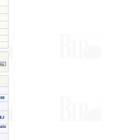
006
EJ
natu