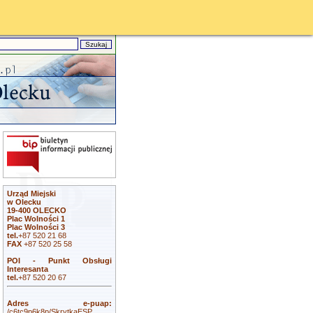
Urząd Miejski
w Olecku
19-400 OLECKO
Plac Wolności 1
Plac Wolności 3
tel.
+87 520 21 68
FAX
+87 520 25 58
POI - Punkt Obsługi
Interesanta
tel.
+87 520 20 67
Adres e-puap:
/c6tc9p6k8p/SkrytkaESP