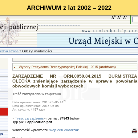
ARCHIWUM z lat 2002 – 2022
0
+
-
A
A
A
ednia strona
» Odczyt wiadomości
Wybory Prezydenta Rzeczypospolitej Polskiej - 2015 (archiwum)
ZARZĄDZENIE NR ORN.0050.84.2015 BURMISTRZA
OLECKA zmieniające zarządzenie w sprawie powołania
obwodowych komisji wyborczych.
Treść zarządzenia w załączniku
23
Data wprowadzenia: 2015-05-05 14
Data upublicznienia: 2015-05-05
Art. czytany:
4457
razy
»
Treść zarządzenia
- rozmiar:
74943
bajtów
Typ pliku:
application/pdf
Wiadomość wprowadził:
Wojciech Wiktorzak
go