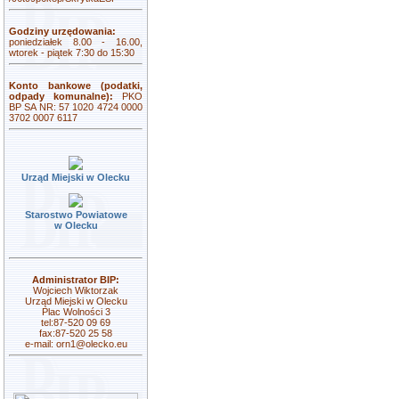
Godziny urzędowania:
poniedziałek 8.00 - 16.00,
wtorek - piątek 7:30 do 15:30
Konto bankowe (podatki,
odpady komunalne):
PKO
BP SA NR: 57 1020 4724 0000
3702 0007 6117
Urząd Miejski w Olecku
Starostwo Powiatowe
w Olecku
Administrator BIP:
Wojciech Wiktorzak
Urząd Miejski w Olecku
Plac Wolności 3
tel:87-520 09 69
fax:87-520 25 58
e-mail:
orn1@olecko.eu