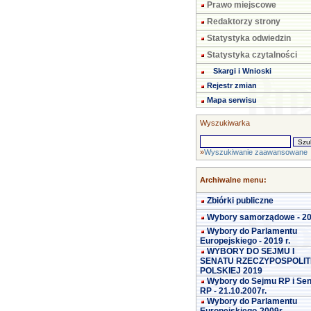
Prawo miejscowe
Redaktorzy strony
Statystyka odwiedzin
Statystyka czytalności
Skargi i Wnioski
Rejestr zmian
Mapa serwisu
Wyszukiwarka
»
Wyszukiwanie zaawansowane
Archiwalne menu:
Zbiórki publiczne
Wybory samorządowe - 2
Wybory do Parlamentu
Europejskiego - 2019 r.
WYBORY DO SEJMU I
SENATU RZECZYPOSPOLIT
POLSKIEJ 2019
Wybory do Sejmu RP i Se
RP - 21.10.2007r.
Wybory do Parlamentu