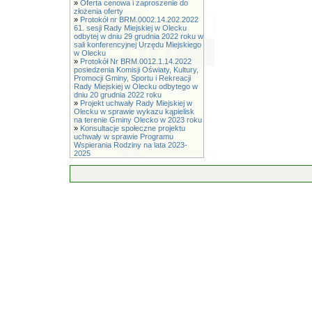
»
Oferta cenowa i zaproszenie do
złożenia oferty
»
Protokół nr BRM.0002.14.202.2022
61. sesji Rady Miejskiej w Olecku
odbytej w dniu 29 grudnia 2022 roku w
sali konferencyjnej Urzędu Miejskiego
w Olecku
»
Protokół Nr BRM.0012.1.14.2022
posiedzenia Komisji Oświaty, Kultury,
Promocji Gminy, Sportu i Rekreacji
Rady Miejskiej w Olecku odbytego w
dniu 20 grudnia 2022 roku
»
Projekt uchwały Rady Miejskiej w
Olecku w sprawie wykazu kąpielisk
na terenie Gminy Olecko w 2023 roku
»
Konsultacje społeczne projektu
uchwały w sprawie Programu
Wspierania Rodziny na lata 2023-
2025