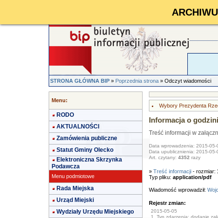
ARCHIWUM 
STRONA GŁÓWNA BIP
»
Poprzednia strona
» Odczyt wiadomości
Menu:
Wybory Prezydenta Rzecz
RODO
Informacja o godzi
AKTUALNOŚCI
Treść informacji w załącz
Zamówienia publiczne
Data wprowadzenia: 2015-05-
Statut Gminy Olecko
Data upublicznienia: 2015-05-
Art. czytany:
4352
razy
Elektroniczna Skrzynka
Podawcza
»
Treść informacji
- rozmiar:
Menu podmiotowe
Typ pliku:
application/pdf
Rada Miejska
Wiadomość wprowadził:
Wojc
Urząd Miejski
Rejestr zmian:
Wydziały Urzędu Miejskiego
2015-05-05
1. Typ zdarzenia: dodanie załą