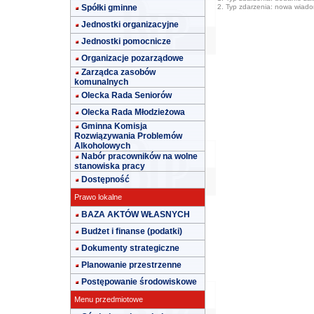
Spółki gminne
2. Typ zdarzenia: nowa wiad
Jednostki organizacyjne
Jednostki pomocnicze
Organizacje pozarządowe
Zarządca zasobów
komunalnych
Olecka Rada Seniorów
Olecka Rada Młodzieżowa
Gminna Komisja
Rozwiązywania Problemów
Alkoholowych
Nabór pracowników na wolne
stanowiska pracy
Dostępność
Prawo lokalne
BAZA AKTÓW WŁASNYCH
Budżet i finanse (podatki)
Dokumenty strategiczne
Planowanie przestrzenne
Postępowanie środowiskowe
Menu przedmiotowe