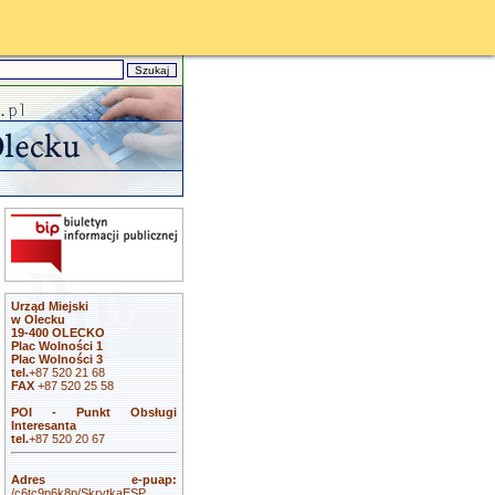
Urząd Miejski
w Olecku
19-400 OLECKO
Plac Wolności 1
Plac Wolności 3
tel.
+87 520 21 68
FAX
+87 520 25 58
POI - Punkt Obsługi
Interesanta
tel.
+87 520 20 67
Adres e-puap:
/c6tc9p6k8p/SkrytkaESP