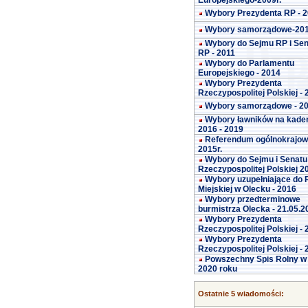
Europejskiego-2009r.
Wybory Prezydenta RP - 
Wybory samorządowe-20
Wybory do Sejmu RP i Se
RP - 2011
Wybory do Parlamentu
Europejskiego - 2014
Wybory Prezydenta
Rzeczypospolitej Polskiej -
Wybory samorządowe - 2
Wybory ławników na kade
2016 - 2019
Referendum ogólnokrajo
2015r.
Wybory do Sejmu i Senatu
Rzeczypospolitej Polskiej 2
Wybory uzupełniające do 
Miejskiej w Olecku - 2016
Wybory przedterminowe
burmistrza Olecka - 21.05.2
Wybory Prezydenta
Rzeczypospolitej Polskiej -
Wybory Prezydenta
Rzeczypospolitej Polskiej -
Powszechny Spis Rolny w
2020 roku
Ostatnie 5 wiadomości: