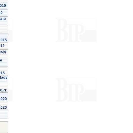
2010
10
natu
 2015
014
ncję
we
015
Rady
017r.
 2020
 2020