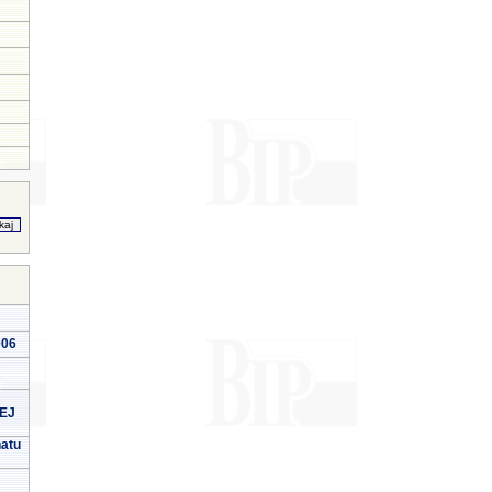
006
EJ
natu