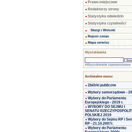
Prawo miejscowe
Redaktorzy strony
Statystyka odwiedzin
Statystyka czytalności
Skargi i Wnioski
Rejestr zmian
Mapa serwisu
Wyszukiwarka
»
Wyszukiwanie zaawansowane
Archiwalne menu:
Zbiórki publiczne
Wybory samorządowe - 2
Wybory do Parlamentu
Europejskiego - 2019 r.
WYBORY DO SEJMU I
SENATU RZECZYPOSPOLIT
POLSKIEJ 2019
Wybory do Sejmu RP i Se
RP - 21.10.2007r.
Wybory do Parlamentu