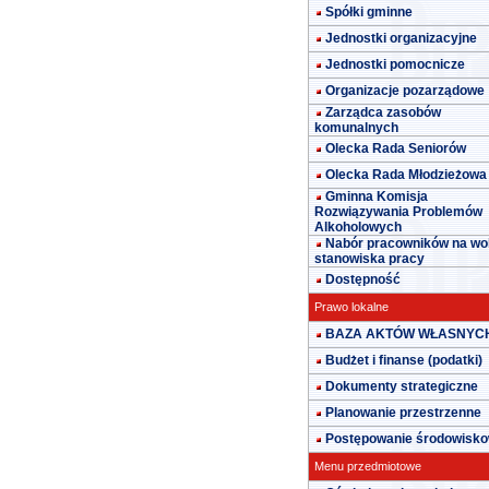
Spółki gminne
Jednostki organizacyjne
Jednostki pomocnicze
Organizacje pozarządowe
Zarządca zasobów
komunalnych
Olecka Rada Seniorów
Olecka Rada Młodzieżowa
Gminna Komisja
Rozwiązywania Problemów
Alkoholowych
Nabór pracowników na wo
stanowiska pracy
Dostępność
Prawo lokalne
BAZA AKTÓW WŁASNYC
Budżet i finanse (podatki)
Dokumenty strategiczne
Planowanie przestrzenne
Postępowanie środowisk
Menu przedmiotowe