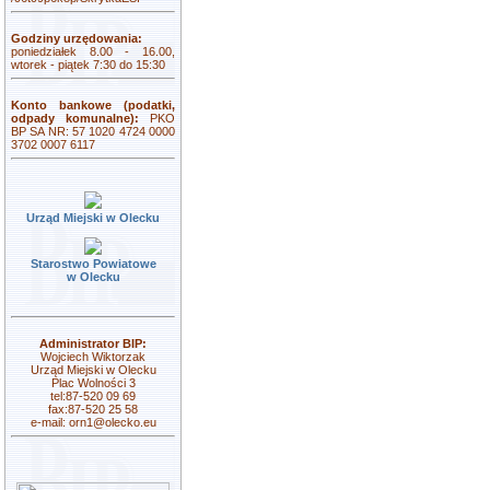
Godziny urzędowania:
poniedziałek 8.00 - 16.00,
wtorek - piątek 7:30 do 15:30
Konto bankowe (podatki,
odpady komunalne):
PKO
BP SA NR: 57 1020 4724 0000
3702 0007 6117
Urząd Miejski w Olecku
Starostwo Powiatowe
w Olecku
Administrator BIP:
Wojciech Wiktorzak
Urząd Miejski w Olecku
Plac Wolności 3
tel:87-520 09 69
fax:87-520 25 58
e-mail:
orn1@olecko.eu