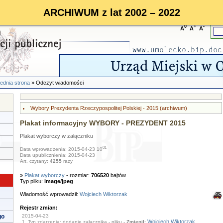
ARCHIWUM z lat 2002 – 2022
0
+
-
A
A
A
ednia strona
» Odczyt wiadomości
Wybory Prezydenta Rzeczypospolitej Polskiej - 2015 (archiwum)
Plakat informacyjny WYBORY - PREZYDENT 2015
Plakat wyborczy w załączniku
01
Data wprowadzenia: 2015-04-23 10
Data upublicznienia: 2015-04-23
Art. czytany:
4255
razy
»
Plakat wyborczy
- rozmiar:
706520
bajtów
Typ pliku:
image/jpeg
Wiadomość wprowadził:
Wojciech Wiktorzak
Rejestr zmian:
go
2015-04-23
Wojciech Wiktorzak
1. Typ zdarzenia: dodanie załącznika - pliku -
Zmienił: