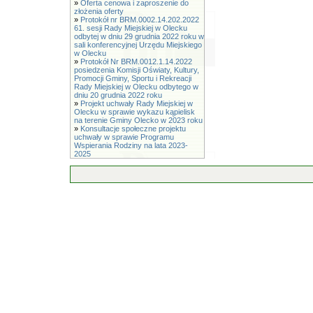
»
Oferta cenowa i zaproszenie do
złożenia oferty
»
Protokół nr BRM.0002.14.202.2022
61. sesji Rady Miejskiej w Olecku
odbytej w dniu 29 grudnia 2022 roku w
sali konferencyjnej Urzędu Miejskiego
w Olecku
»
Protokół Nr BRM.0012.1.14.2022
posiedzenia Komisji Oświaty, Kultury,
Promocji Gminy, Sportu i Rekreacji
Rady Miejskiej w Olecku odbytego w
dniu 20 grudnia 2022 roku
»
Projekt uchwały Rady Miejskiej w
Olecku w sprawie wykazu kąpielisk
na terenie Gminy Olecko w 2023 roku
»
Konsultacje społeczne projektu
uchwały w sprawie Programu
Wspierania Rodziny na lata 2023-
2025