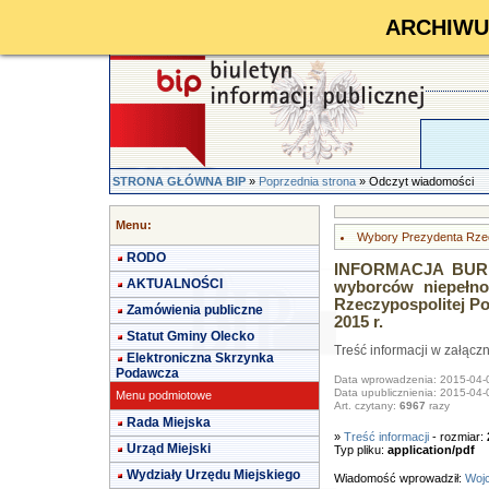
ARCHIWUM 
STRONA GŁÓWNA BIP
»
Poprzednia strona
» Odczyt wiadomości
Menu:
Wybory Prezydenta Rzecz
RODO
INFORMACJA BURM
AKTUALNOŚCI
wyborców niepełn
Rzeczypospolitej Po
Zamówienia publiczne
2015 r.
Statut Gminy Olecko
Treść informacji w załącz
Elektroniczna Skrzynka
Podawcza
Data wprowadzenia: 2015-04-
Data upublicznienia: 2015-04-
Menu podmiotowe
Art. czytany:
6967
razy
Rada Miejska
»
Treść informacji
- rozmiar:
Urząd Miejski
Typ pliku:
application/pdf
Wydziały Urzędu Miejskiego
Wiadomość wprowadził:
Wojc