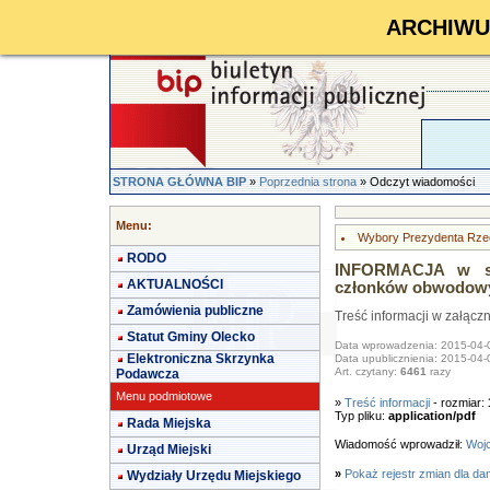
ARCHIWUM 
STRONA GŁÓWNA BIP
»
Poprzednia strona
» Odczyt wiadomości
Menu:
Wybory Prezydenta Rzecz
RODO
INFORMACJA w sp
AKTUALNOŚCI
członków obwodowy
Zamówienia publiczne
Treść informacji w załącz
Statut Gminy Olecko
Data wprowadzenia: 2015-04-
Elektroniczna Skrzynka
Data upublicznienia: 2015-04-
Art. czytany:
6461
razy
Podawcza
Menu podmiotowe
»
Treść informacji
- rozmiar:
Typ pliku:
application/pdf
Rada Miejska
Wiadomość wprowadził:
Wojc
Urząd Miejski
»
Pokaż rejestr zmian dla da
Wydziały Urzędu Miejskiego