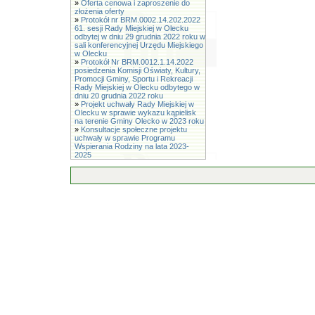
»
Oferta cenowa i zaproszenie do
złożenia oferty
»
Protokół nr BRM.0002.14.202.2022
61. sesji Rady Miejskiej w Olecku
odbytej w dniu 29 grudnia 2022 roku w
sali konferencyjnej Urzędu Miejskiego
w Olecku
»
Protokół Nr BRM.0012.1.14.2022
posiedzenia Komisji Oświaty, Kultury,
Promocji Gminy, Sportu i Rekreacji
Rady Miejskiej w Olecku odbytego w
dniu 20 grudnia 2022 roku
»
Projekt uchwały Rady Miejskiej w
Olecku w sprawie wykazu kąpielisk
na terenie Gminy Olecko w 2023 roku
»
Konsultacje społeczne projektu
uchwały w sprawie Programu
Wspierania Rodziny na lata 2023-
2025