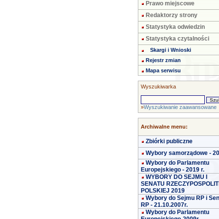
Prawo miejscowe
Redaktorzy strony
Statystyka odwiedzin
Statystyka czytalności
Skargi i Wnioski
Rejestr zmian
Mapa serwisu
Wyszukiwarka
»
Wyszukiwanie zaawansowane
Archiwalne menu:
Zbiórki publiczne
Wybory samorządowe - 2
Wybory do Parlamentu
Europejskiego - 2019 r.
WYBORY DO SEJMU I
SENATU RZECZYPOSPOLIT
POLSKIEJ 2019
Wybory do Sejmu RP i Se
RP - 21.10.2007r.
Wybory do Parlamentu