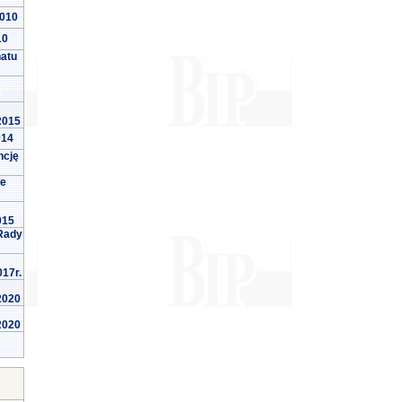
2010
10
natu
 2015
014
ncję
we
015
Rady
017r.
 2020
 2020