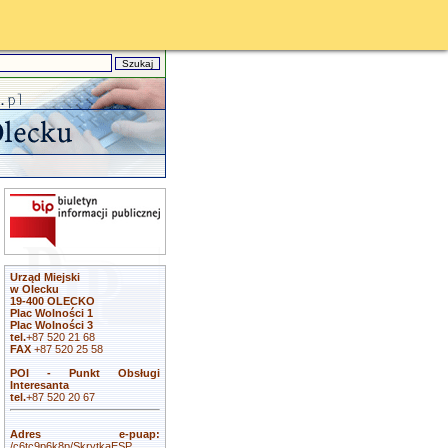
Urząd Miejski
w Olecku
19-400 OLECKO
Plac Wolności 1
Plac Wolności 3
tel.
+87 520 21 68
FAX
+87 520 25 58
POI - Punkt Obsługi
Interesanta
tel.
+87 520 20 67
Adres e-puap:
/c6tc9p6k8p/SkrytkaESP