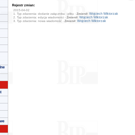
Rejestr zmian:
2015-04-02
Wojciech Wiktorzak
1. Typ zdarzenia: dodanie załącznika - pliku -
Zmienił:
Wojciech Wiktorzak
2. Typ zdarzenia: edycja wiadomości -
Zmienił:
Wojciech Wiktorzak
3. Typ zdarzenia: nowa wiadomość -
Zmienił:
lne
H
owe