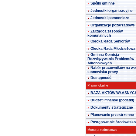
Spółki gminne
Jednostki organizacyjne
Jednostki pomocnicze
Organizacje pozarządowe
Zarządca zasobów
komunalnych
Olecka Rada Seniorów
Olecka Rada Młodzieżowa
Gminna Komisja
Rozwiązywania Problemów
Alkoholowych
Nabór pracowników na wo
stanowiska pracy
Dostępność
Prawo lokalne
BAZA AKTÓW WŁASNYC
Budżet i finanse (podatki)
Dokumenty strategiczne
Planowanie przestrzenne
Postępowanie środowisk
Menu przedmiotowe