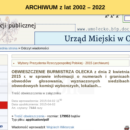
ARCHIWUM z lat 2002 – 2022
0
+
-
A
A
A
ednia strona
» Odczyt wiadomości
Wybory Prezydenta Rzeczypospolitej Polskiej - 2015 (archiwum)
OBWIESZCZENIE BURMISTRZA OLECKA z dnia 2 kwietnia
2015 r. w sprawie informacji o numerach i granicach
obwodów głosowania, wyznaczonych siedzibach
obwodowych komisji wyborczych, lokalach...
Treść obwieszczenia w załączniku
50
Data wprowadzenia: 2015-04-02 11
Data upublicznienia: 2015-04-02
Art. czytany:
7444
razy
»
Treść obwieszczenia
- rozmiar:
179953
bajtów
Typ pliku:
application/pdf
go
Wiadomość wprowadził:
Wojciech Wiktorzak