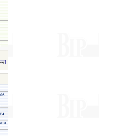
006
EJ
natu