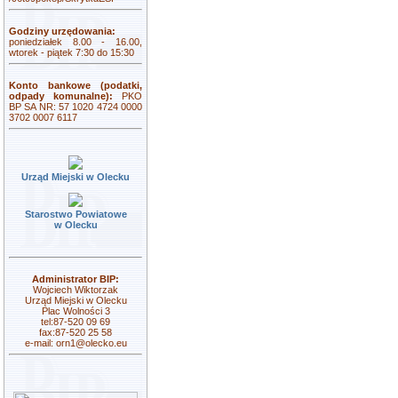
Godziny urzędowania:
poniedziałek 8.00 - 16.00,
wtorek - piątek 7:30 do 15:30
Konto bankowe (podatki,
odpady komunalne):
PKO
BP SA NR: 57 1020 4724 0000
3702 0007 6117
Urząd Miejski w Olecku
Starostwo Powiatowe
w Olecku
Administrator BIP:
Wojciech Wiktorzak
Urząd Miejski w Olecku
Plac Wolności 3
tel:87-520 09 69
fax:87-520 25 58
e-mail:
orn1@olecko.eu