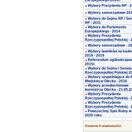
Europejskiego-2009r.
Wybory Prezydenta RP - 
Wybory samorządowe-20
Wybory do Sejmu RP i Se
RP - 2011
Wybory do Parlamentu
Europejskiego - 2014
Wybory Prezydenta
Rzeczypospolitej Polskiej -
Wybory samorządowe - 2
Wybory ławników na kade
2016 - 2019
Referendum ogólnokrajo
2015r.
Wybory do Sejmu i Senatu
Rzeczypospolitej Polskiej 2
Wybory uzupełniające do 
Miejskiej w Olecku - 2016
Wybory przedterminowe
burmistrza Olecka - 21.05.2
Wybory Prezydenta
Rzeczypospolitej Polskiej -
Wybory Prezydenta
Rzeczypospolitej Polskiej -
Powszechny Spis Rolny w
2020 roku
Ostatnie 5 wiadomości: