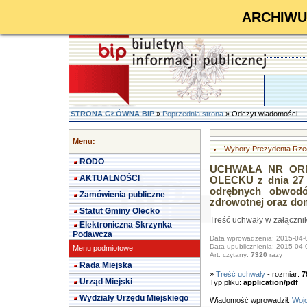
ARCHIWUM 
STRONA GŁÓWNA BIP
»
Poprzednia strona
» Odczyt wiadomości
Menu:
Wybory Prezydenta Rzecz
RODO
UCHWAŁA NR ORN.
AKTUALNOŚCI
OLECKU z dnia 27 
odrębnych obwodó
Zamówienia publiczne
zdrowotnej oraz do
Statut Gminy Olecko
Treść uchwały w załączni
Elektroniczna Skrzynka
Podawcza
Data wprowadzenia: 2015-04-
Data upublicznienia: 2015-04-
Menu podmiotowe
Art. czytany:
7320
razy
Rada Miejska
»
Treść uchwały
- rozmiar:
7
Urząd Miejski
Typ pliku:
application/pdf
Wydziały Urzędu Miejskiego
Wiadomość wprowadził:
Wojc