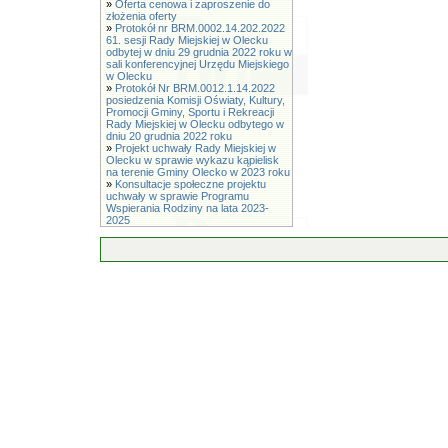
»
Oferta cenowa i zaproszenie do
złożenia oferty
»
Protokół nr BRM.0002.14.202.2022
61. sesji Rady Miejskiej w Olecku
odbytej w dniu 29 grudnia 2022 roku w
sali konferencyjnej Urzędu Miejskiego
w Olecku
»
Protokół Nr BRM.0012.1.14.2022
posiedzenia Komisji Oświaty, Kultury,
Promocji Gminy, Sportu i Rekreacji
Rady Miejskiej w Olecku odbytego w
dniu 20 grudnia 2022 roku
»
Projekt uchwały Rady Miejskiej w
Olecku w sprawie wykazu kąpielisk
na terenie Gminy Olecko w 2023 roku
»
Konsultacje społeczne projektu
uchwały w sprawie Programu
Wspierania Rodziny na lata 2023-
2025