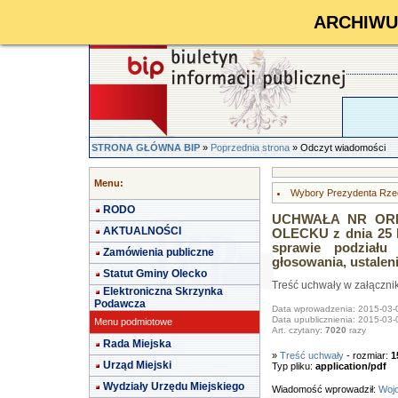
ARCHIWUM 
STRONA GŁÓWNA BIP
»
Poprzednia strona
» Odczyt wiadomości
Menu:
Wybory Prezydenta Rzecz
RODO
UCHWAŁA NR ORN.
AKTUALNOŚCI
OLECKU z dnia 25 l
sprawie podział
Zamówienia publiczne
głosowania, ustaleni
Statut Gminy Olecko
Treść uchwały w załączni
Elektroniczna Skrzynka
Podawcza
Data wprowadzenia: 2015-03-
Data upublicznienia: 2015-03-
Menu podmiotowe
Art. czytany:
7020
razy
Rada Miejska
»
Treść uchwały
- rozmiar:
1
Urząd Miejski
Typ pliku:
application/pdf
Wydziały Urzędu Miejskiego
Wiadomość wprowadził:
Wojc