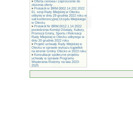
»
Oferta cenowa i zaproszenie do
złożenia oferty
»
Protokół nr BRM.0002.14.202.2022
61. sesji Rady Miejskiej w Olecku
odbytej w dniu 29 grudnia 2022 roku w
sali konferencyjnej Urzędu Miejskiego
w Olecku
»
Protokół Nr BRM.0012.1.14.2022
posiedzenia Komisji Oświaty, Kultury,
Promocji Gminy, Sportu i Rekreacji
Rady Miejskiej w Olecku odbytego w
dniu 20 grudnia 2022 roku
»
Projekt uchwały Rady Miejskiej w
Olecku w sprawie wykazu kąpielisk
na terenie Gminy Olecko w 2023 roku
»
Konsultacje społeczne projektu
uchwały w sprawie Programu
Wspierania Rodziny na lata 2023-
2025