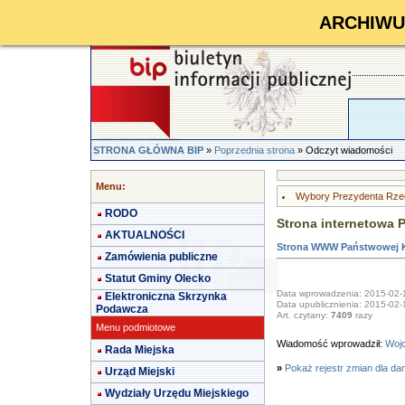
ARCHIWUM 
STRONA GŁÓWNA BIP
»
Poprzednia strona
» Odczyt wiadomości
Menu:
Wybory Prezydenta Rzecz
RODO
Strona internetowa 
AKTUALNOŚCI
Strona WWW Państwowej K
Zamówienia publiczne
Statut Gminy Olecko
Data wprowadzenia: 2015-02-
Elektroniczna Skrzynka
Data upublicznienia: 2015-02-
Podawcza
Art. czytany:
7409
razy
Menu podmiotowe
Wiadomość wprowadził:
Wojc
Rada Miejska
»
Pokaż rejestr zmian dla da
Urząd Miejski
Wydziały Urzędu Miejskiego