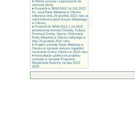
»
Oferta cenowa i zaproszenie do
złożenia oferty
»
Protokół nr BRM.0002.14.202.2022
61. sesji Rady Miejskiej w Olecku
odbytej w dniu 29 grudnia 2022 roku w
sali konferencyjnej Urzędu Miejskiego
w Olecku
»
Protokół Nr BRM.0012.1.14.2022
posiedzenia Komisji Oświaty, Kultury,
Promocji Gminy, Sportu i Rekreacji
Rady Miejskiej w Olecku odbytego w
dniu 20 grudnia 2022 roku
»
Projekt uchwały Rady Miejskiej w
Olecku w sprawie wykazu kąpielisk
na terenie Gminy Olecko w 2023 roku
»
Konsultacje społeczne projektu
uchwały w sprawie Programu
Wspierania Rodziny na lata 2023-
2025