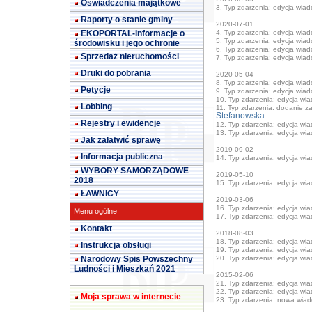
Oświadczenia majątkowe
3. Typ zdarzenia: edycja wia
Raporty o stanie gminy
2020-07-01
EKOPORTAL-Informacje o
4. Typ zdarzenia: edycja wia
5. Typ zdarzenia: edycja wia
środowisku i jego ochronie
6. Typ zdarzenia: edycja wia
Sprzedaż nieruchomości
7. Typ zdarzenia: edycja wia
Druki do pobrania
2020-05-04
8. Typ zdarzenia: edycja wia
Petycje
9. Typ zdarzenia: edycja wia
10. Typ zdarzenia: edycja wi
Lobbing
11. Typ zdarzenia: dodanie zał
Stefanowska
Rejestry i ewidencje
12. Typ zdarzenia: edycja wi
13. Typ zdarzenia: edycja wi
Jak załatwić sprawę
2019-09-02
Informacja publiczna
14. Typ zdarzenia: edycja wi
WYBORY SAMORZĄDOWE
2019-05-10
2018
15. Typ zdarzenia: edycja wi
ŁAWNICY
2019-03-06
16. Typ zdarzenia: edycja wi
Menu ogólne
17. Typ zdarzenia: edycja wi
Kontakt
2018-08-03
18. Typ zdarzenia: edycja wi
Instrukcja obsługi
19. Typ zdarzenia: edycja wi
Narodowy Spis Powszechny
20. Typ zdarzenia: edycja wi
Ludności i Mieszkań 2021
2015-02-06
21. Typ zdarzenia: edycja wi
22. Typ zdarzenia: edycja wi
Moja sprawa w internecie
23. Typ zdarzenia: nowa wia