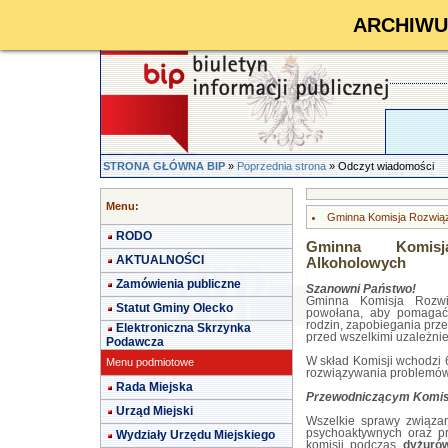
ARCHIWUM 
STRONA GŁÓWNA BIP
»
Poprzednia strona
» Odczyt wiadomości
Menu:
Gminna Komisja Rozwią
RODO
Gminna Komisj
AKTUALNOŚCI
Alkoholowych
Zamówienia publiczne
Szanowni Państwo!
Gminna Komisja Rozwi
Statut Gminy Olecko
powołana, aby pomagać 
rodzin, zapobiegania pr
Elektroniczna Skrzynka
przed wszelkimi uzależnie
Podawcza
W skład Komisji wchodzi 6
Menu podmiotowe
rozwiązywania problemów
Rada Miejska
Przewodniczącym Komisji
Urząd Miejski
Wszelkie sprawy związa
psychoaktywnych oraz p
Wydziały Urzędu Miejskiego
komisji podczas
dyżurów