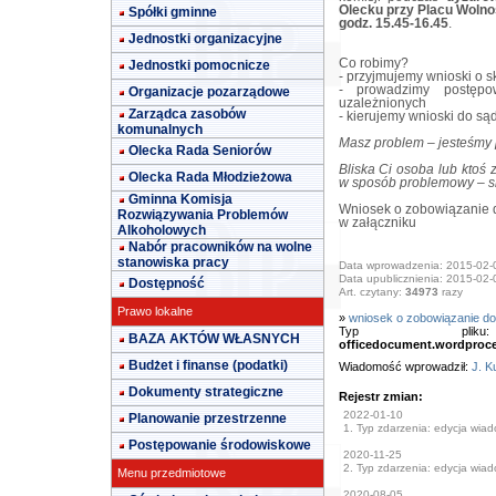
Olecku przy Placu Wolnośc
Spółki gminne
godz. 15.45-16.45
.
Jednostki organizacyjne
Co robimy?
Jednostki pomocnicze
- przyjmujemy wnioski o 
- prowadzimy postępo
Organizacje pozarządowe
uzależnionych
Zarządca zasobów
- kierujemy wnioski do są
komunalnych
Masz problem – jesteśmy p
Olecka Rada Seniorów
Bliska Ci osoba lub ktoś
Olecka Rada Młodzieżowa
w sposób problemowy – sk
Gminna Komisja
Wniosek o zobowiązanie 
Rozwiązywania Problemów
w załączniku
Alkoholowych
Nabór pracowników na wolne
stanowiska pracy
Data wprowadzenia: 2015-02-
Data upublicznienia: 2015-02-
Dostępność
Art. czytany:
34973
razy
Prawo lokalne
»
wniosek o zobowiązanie d
Typ pl
BAZA AKTÓW WŁASNYCH
officedocument.wordproc
Budżet i finanse (podatki)
Wiadomość wprowadził:
J. K
Dokumenty strategiczne
Rejestr zmian:
2022-01-10
Planowanie przestrzenne
1. Typ zdarzenia: edycja wia
Postępowanie środowiskowe
2020-11-25
2. Typ zdarzenia: edycja wia
Menu przedmiotowe
2020-08-05