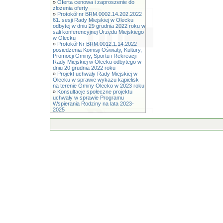
»
Oferta cenowa i zaproszenie do
złożenia oferty
»
Protokół nr BRM.0002.14.202.2022
61. sesji Rady Miejskiej w Olecku
odbytej w dniu 29 grudnia 2022 roku w
sali konferencyjnej Urzędu Miejskiego
w Olecku
»
Protokół Nr BRM.0012.1.14.2022
posiedzenia Komisji Oświaty, Kultury,
Promocji Gminy, Sportu i Rekreacji
Rady Miejskiej w Olecku odbytego w
dniu 20 grudnia 2022 roku
»
Projekt uchwały Rady Miejskiej w
Olecku w sprawie wykazu kąpielisk
na terenie Gminy Olecko w 2023 roku
»
Konsultacje społeczne projektu
uchwały w sprawie Programu
Wspierania Rodziny na lata 2023-
2025