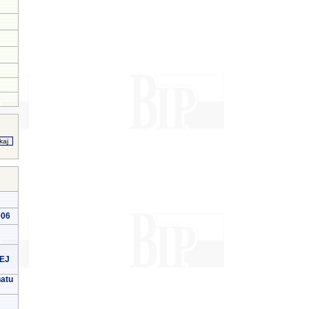
006
EJ
natu