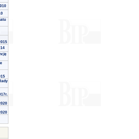
2010
10
natu
 2015
014
ncję
we
015
Rady
017r.
 2020
 2020