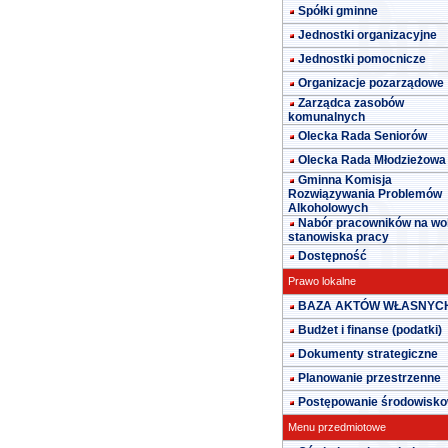
Spółki gminne
Jednostki organizacyjne
Jednostki pomocnicze
Organizacje pozarządowe
Zarządca zasobów
komunalnych
Olecka Rada Seniorów
Olecka Rada Młodzieżowa
Gminna Komisja
Rozwiązywania Problemów
Alkoholowych
Nabór pracowników na wo
stanowiska pracy
Dostępność
Prawo lokalne
BAZA AKTÓW WŁASNYC
Budżet i finanse (podatki)
Dokumenty strategiczne
Planowanie przestrzenne
Postępowanie środowisk
Menu przedmiotowe