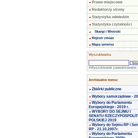
Prawo miejscowe
Redaktorzy strony
Statystyka odwiedzin
Statystyka czytalności
Skargi i Wnioski
Rejestr zmian
Mapa serwisu
Wyszukiwarka
»
Wyszukiwanie zaawansowane
Archiwalne menu:
Zbiórki publiczne
Wybory samorządowe - 2
Wybory do Parlamentu
Europejskiego - 2019 r.
WYBORY DO SEJMU I
SENATU RZECZYPOSPOLIT
POLSKIEJ 2019
Wybory do Sejmu RP i Se
RP - 21.10.2007r.
Wybory do Parlamentu