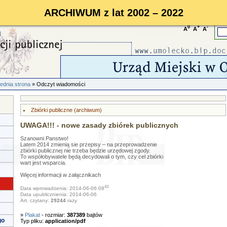
ARCHIWUM z lat 2002 – 2022
0
+
-
A
A
A
ednia strona
» Odczyt wiadomości
Zbiórki publiczne (archiwum)
UWAGA!!! - nowe zasady zbiórek publicznych
Szanowni Panstwo!
Latem 2014 zmienią sie przepisy – na przeprowadzenie
zbiórki publicznej nie trzeba będzie urzędowej zgody.
To współobywatele będą decydowali o tym, czy cel zbiórki
wart jest wsparcia.
Więcej informacji w załącznikach
43
Data wprowadzenia: 2014-06-06 08
Data upublicznienia: 2014-06-06
Art. czytany:
29244
razy
»
Plakat
- rozmiar:
387389
bajtów
go
Typ pliku:
application/pdf