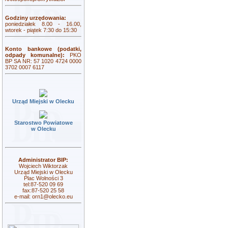
Godziny urzędowania:
poniedziałek 8.00 - 16.00,
wtorek - piątek 7:30 do 15:30
Konto bankowe (podatki,
odpady komunalne):
PKO
BP SA NR: 57 1020 4724 0000
3702 0007 6117
Urząd Miejski w Olecku
Starostwo Powiatowe
w Olecku
Administrator BIP:
Wojciech Wiktorzak
Urząd Miejski w Olecku
Plac Wolności 3
tel:87-520 09 69
fax:87-520 25 58
e-mail:
orn1@olecko.eu