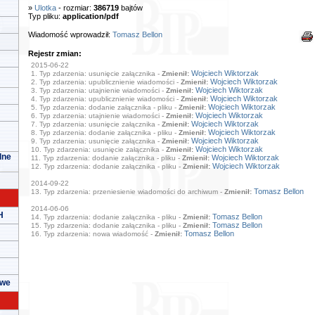
»
Ulotka
- rozmiar:
386719
bajtów
Typ pliku:
application/pdf
Wiadomość wprowadził:
Tomasz Bellon
Rejestr zmian:
2015-06-22
Wojciech Wiktorzak
1. Typ zdarzenia: usunięcie załącznika -
Zmienił:
Wojciech Wiktorzak
2. Typ zdarzenia: upublicznienie wiadomości -
Zmienił:
Wojciech Wiktorzak
3. Typ zdarzenia: utajnienie wiadomości -
Zmienił:
Wojciech Wiktorzak
4. Typ zdarzenia: upublicznienie wiadomości -
Zmienił:
Wojciech Wiktorzak
5. Typ zdarzenia: dodanie załącznika - pliku -
Zmienił:
Wojciech Wiktorzak
6. Typ zdarzenia: utajnienie wiadomości -
Zmienił:
Wojciech Wiktorzak
7. Typ zdarzenia: usunięcie załącznika -
Zmienił:
Wojciech Wiktorzak
8. Typ zdarzenia: dodanie załącznika - pliku -
Zmienił:
Wojciech Wiktorzak
9. Typ zdarzenia: usunięcie załącznika -
Zmienił:
Wojciech Wiktorzak
10. Typ zdarzenia: usunięcie załącznika -
Zmienił:
lne
Wojciech Wiktorzak
11. Typ zdarzenia: dodanie załącznika - pliku -
Zmienił:
Wojciech Wiktorzak
12. Typ zdarzenia: dodanie załącznika - pliku -
Zmienił:
2014-09-22
Tomasz Bellon
13. Typ zdarzenia: przeniesienie wiadomości do archiwum -
Zmienił:
2014-06-06
H
Tomasz Bellon
14. Typ zdarzenia: dodanie załącznika - pliku -
Zmienił:
Tomasz Bellon
15. Typ zdarzenia: dodanie załącznika - pliku -
Zmienił:
Tomasz Bellon
16. Typ zdarzenia: nowa wiadomość -
Zmienił:
owe