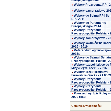
Europejskiego-2009r.
Wybory Prezydenta RP - 
Wybory samorządowe-20
Wybory do Sejmu RP i Se
RP - 2011
Wybory do Parlamentu
Europejskiego - 2014
Wybory Prezydenta
Rzeczypospolitej Polskiej -
Wybory samorządowe - 2
Wybory ławników na kade
2016 - 2019
Referendum ogólnokrajo
2015r.
Wybory do Sejmu i Senatu
Rzeczypospolitej Polskiej 2
Wybory uzupełniające do 
Miejskiej w Olecku - 2016
Wybory przedterminowe
burmistrza Olecka - 21.05.2
Wybory Prezydenta
Rzeczypospolitej Polskiej -
Wybory Prezydenta
Rzeczypospolitej Polskiej -
Powszechny Spis Rolny w
2020 roku
Ostatnie 5 wiadomości: