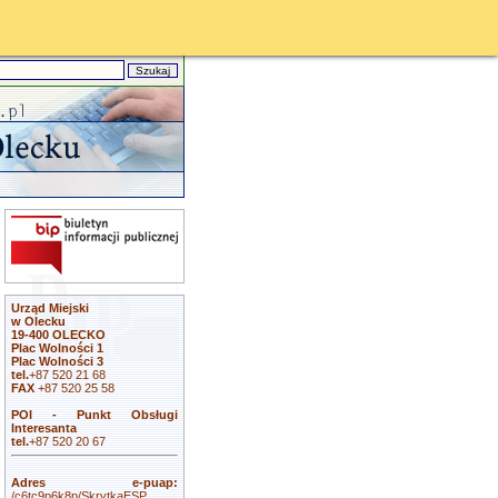
Urząd Miejski
w Olecku
19-400 OLECKO
Plac Wolności 1
Plac Wolności 3
tel.
+87 520 21 68
FAX
+87 520 25 58
POI - Punkt Obsługi
Interesanta
tel.
+87 520 20 67
Adres e-puap:
/c6tc9p6k8p/SkrytkaESP