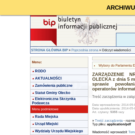
ARCHIWUM 
STRONA GŁÓWNA BIP
»
Poprzednia strona
» Odczyt wiadomości
Menu:
Wybory do Parlamentu E
RODO
ZARZĄDZENIE NR
AKTUALNOŚCI
OLECKA z dnia 5 ma
sprawie powołan
Zamówienia publiczne
operatorów informa
Statut Gminy Olecko
Treść zarządzenia w załą
Elektroniczna Skrzynka
Podawcza
Data wprowadzenia: 2014-05-
Data upublicznienia: 2014-05-
Menu podmiotowe
Art. czytany:
5355
razy
Rada Miejska
»
Treść zarządzenia
- rozmi
Urząd Miejski
Typ pliku:
application/pdf
Wydziały Urzędu Miejskiego
Wiadomość wprowadził:
Toma