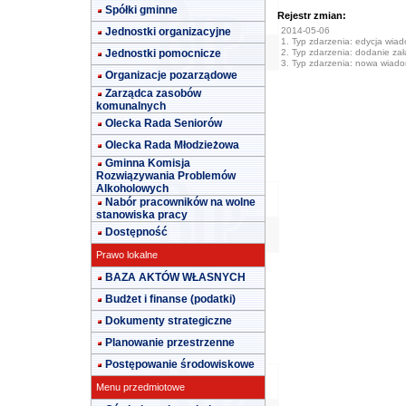
Spółki gminne
Rejestr zmian:
Jednostki organizacyjne
2014-05-06
1. Typ zdarzenia: edycja wia
Jednostki pomocnicze
2. Typ zdarzenia: dodanie załą
3. Typ zdarzenia: nowa wiad
Organizacje pozarządowe
Zarządca zasobów
komunalnych
Olecka Rada Seniorów
Olecka Rada Młodzieżowa
Gminna Komisja
Rozwiązywania Problemów
Alkoholowych
Nabór pracowników na wolne
stanowiska pracy
Dostępność
Prawo lokalne
BAZA AKTÓW WŁASNYCH
Budżet i finanse (podatki)
Dokumenty strategiczne
Planowanie przestrzenne
Postępowanie środowiskowe
Menu przedmiotowe