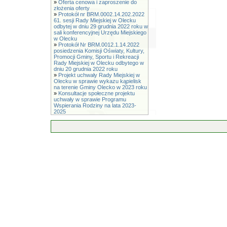
»
Oferta cenowa i zaproszenie do
złożenia oferty
»
Protokół nr BRM.0002.14.202.2022
61. sesji Rady Miejskiej w Olecku
odbytej w dniu 29 grudnia 2022 roku w
sali konferencyjnej Urzędu Miejskiego
w Olecku
»
Protokół Nr BRM.0012.1.14.2022
posiedzenia Komisji Oświaty, Kultury,
Promocji Gminy, Sportu i Rekreacji
Rady Miejskiej w Olecku odbytego w
dniu 20 grudnia 2022 roku
»
Projekt uchwały Rady Miejskiej w
Olecku w sprawie wykazu kąpielisk
na terenie Gminy Olecko w 2023 roku
»
Konsultacje społeczne projektu
uchwały w sprawie Programu
Wspierania Rodziny na lata 2023-
2025