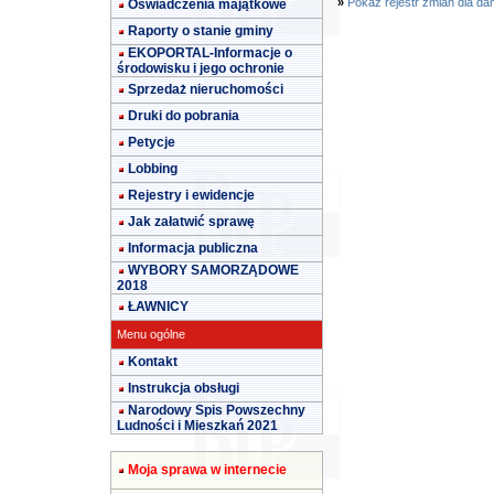
»
Pokaż rejestr zmian dla da
Oświadczenia majątkowe
Raporty o stanie gminy
EKOPORTAL-Informacje o
środowisku i jego ochronie
Sprzedaż nieruchomości
Druki do pobrania
Petycje
Lobbing
Rejestry i ewidencje
Jak załatwić sprawę
Informacja publiczna
WYBORY SAMORZĄDOWE
2018
ŁAWNICY
Menu ogólne
Kontakt
Instrukcja obsługi
Narodowy Spis Powszechny
Ludności i Mieszkań 2021
Moja sprawa w internecie