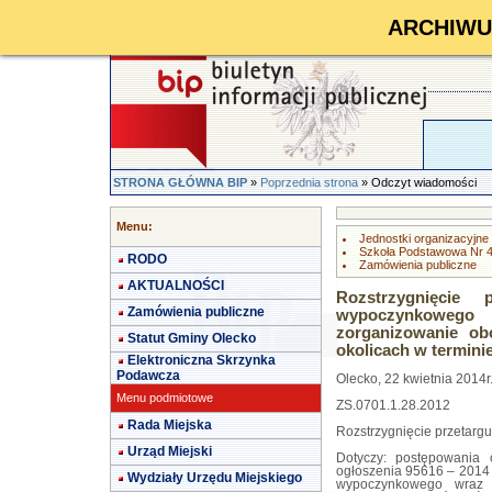
ARCHIWUM 
STRONA GŁÓWNA BIP
»
Poprzednia strona
» Odczyt wiadomości
Menu:
Jednostki organizacyjne
Szkoła Podstawowa Nr 4
RODO
Zamówienia publiczne
AKTUALNOŚCI
Rozstrzygnięcie
Zamówienia publiczne
wypoczynkowe
zorganizowanie ob
Statut Gminy Olecko
okolicach w terminie
Elektroniczna Skrzynka
Podawcza
Olecko, 22 kwietnia 2014r
Menu podmiotowe
ZS.0701.1.28.2012
Rada Miejska
Rozstrzygnięcie przetargu
Urząd Miejski
Dotyczy: postępowania 
ogłoszenia 95616 – 2014 
Wydziały Urzędu Miejskiego
wypoczynkowego wraz 