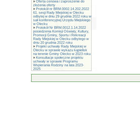
»
Oferta cenowa i zaproszenie do
złożenia oferty
»
Protokół nr BRM.0002.14.202.2022
61. sesji Rady Miejskiej w Olecku
odbytej w dniu 29 grudnia 2022 roku w
sali konferencyjnej Urzędu Miejskiego
w Olecku
»
Protokół Nr BRM.0012.1.14.2022
posiedzenia Komisji Oświaty, Kultury,
Promocji Gminy, Sportu i Rekreacji
Rady Miejskiej w Olecku odbytego w
dniu 20 grudnia 2022 roku
»
Projekt uchwały Rady Miejskiej w
Olecku w sprawie wykazu kąpielisk
na terenie Gminy Olecko w 2023 roku
»
Konsultacje społeczne projektu
uchwały w sprawie Programu
Wspierania Rodziny na lata 2023-
2025