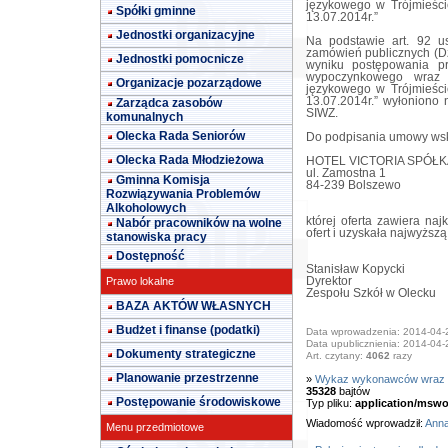
językowego w Trójmieści
Spółki gminne
13.07.2014r.”
Jednostki organizacyjne
Na podstawie art. 92 u
zamówień publicznych (Dz.
Jednostki pomocnicze
wyniku postępowania p
wypoczynkowego wraz 
Organizacje pozarządowe
językowego w Trójmieści
13.07.2014r.” wyłoniono n
Zarządca zasobów
SIWZ.
komunalnych
Olecka Rada Seniorów
Do podpisania umowy wsk
Olecka Rada Młodzieżowa
HOTEL VICTORIA SPÓŁK
ul. Zamostna 1
Gminna Komisja
84-239 Bolszewo
Rozwiązywania Problemów
Alkoholowych
której oferta zawiera naj
Nabór pracowników na wolne
ofert i uzyskała najwyższą
stanowiska pracy
Dostępność
Stanisław Kopycki
Prawo lokalne
Dyrektor
Zespołu Szkół w Olecku
BAZA AKTÓW WŁASNYCH
Budżet i finanse (podatki)
Data wprowadzenia: 2014-04-
Data upublicznienia: 2014-04-
Dokumenty strategiczne
Art. czytany:
4062
razy
Planowanie przestrzenne
»
Wykaz wykonawców wraz ze
35328
bajtów
Postępowanie środowiskowe
Typ pliku:
application/mswo
Wiadomość wprowadził:
Anna
Menu przedmiotowe