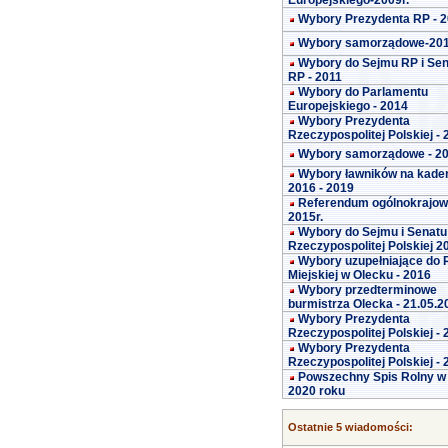
Europejskiego-2009r.
Wybory Prezydenta RP - 
Wybory samorządowe-20
Wybory do Sejmu RP i Se
RP - 2011
Wybory do Parlamentu
Europejskiego - 2014
Wybory Prezydenta
Rzeczypospolitej Polskiej -
Wybory samorządowe - 2
Wybory ławników na kade
2016 - 2019
Referendum ogólnokrajo
2015r.
Wybory do Sejmu i Senatu
Rzeczypospolitej Polskiej 2
Wybory uzupełniające do 
Miejskiej w Olecku - 2016
Wybory przedterminowe
burmistrza Olecka - 21.05.2
Wybory Prezydenta
Rzeczypospolitej Polskiej -
Wybory Prezydenta
Rzeczypospolitej Polskiej -
Powszechny Spis Rolny w
2020 roku
Ostatnie 5 wiadomości: