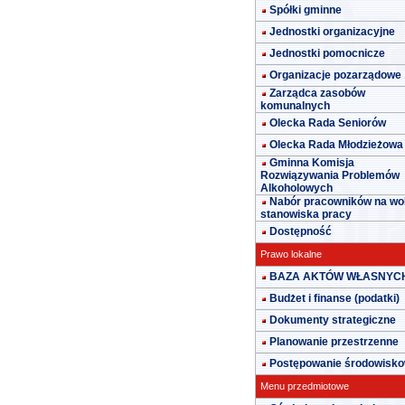
Spółki gminne
Jednostki organizacyjne
Jednostki pomocnicze
Organizacje pozarządowe
Zarządca zasobów
komunalnych
Olecka Rada Seniorów
Olecka Rada Młodzieżowa
Gminna Komisja
Rozwiązywania Problemów
Alkoholowych
Nabór pracowników na wo
stanowiska pracy
Dostępność
Prawo lokalne
BAZA AKTÓW WŁASNYC
Budżet i finanse (podatki)
Dokumenty strategiczne
Planowanie przestrzenne
Postępowanie środowisk
Menu przedmiotowe