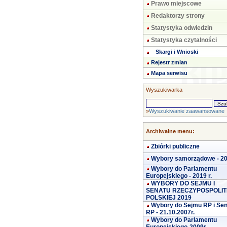
Prawo miejscowe
Redaktorzy strony
Statystyka odwiedzin
Statystyka czytalności
Skargi i Wnioski
Rejestr zmian
Mapa serwisu
Wyszukiwarka
»
Wyszukiwanie zaawansowane
Archiwalne menu:
Zbiórki publiczne
Wybory samorządowe - 2
Wybory do Parlamentu
Europejskiego - 2019 r.
WYBORY DO SEJMU I
SENATU RZECZYPOSPOLIT
POLSKIEJ 2019
Wybory do Sejmu RP i Se
RP - 21.10.2007r.
Wybory do Parlamentu