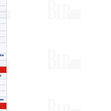
lne
H
owe