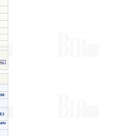
006
EJ
natu