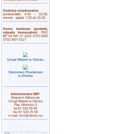
Godziny urzędowania:
poniedziałek 8.00 - 16.00,
wtorek - piątek 7:30 do 15:30
Konto bankowe (podatki,
odpady komunalne):
PKO
BP SA NR: 57 1020 4724 0000
3702 0007 6117
Urząd Miejski w Olecku
Starostwo Powiatowe
w Olecku
Administrator BIP:
Wojciech Wiktorzak
Urząd Miejski w Olecku
Plac Wolności 3
tel:87-520 09 69
fax:87-520 25 58
e-mail:
orn1@olecko.eu