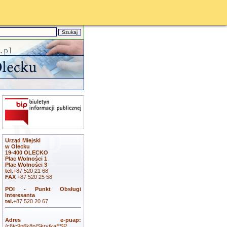
Urząd Miejski
w Olecku
19-400 OLECKO
Plac Wolności 1
Plac Wolności 3
tel.
+87 520 21 68
FAX
+87 520 25 58
POI - Punkt Obsługi
Interesanta
tel.
+87 520 20 67
Adres e-puap:
/c6tc9p6k8p/SkrytkaESP