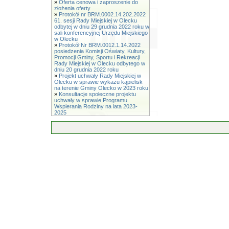
»
Oferta cenowa i zaproszenie do
złożenia oferty
»
Protokół nr BRM.0002.14.202.2022
61. sesji Rady Miejskiej w Olecku
odbytej w dniu 29 grudnia 2022 roku w
sali konferencyjnej Urzędu Miejskiego
w Olecku
»
Protokół Nr BRM.0012.1.14.2022
posiedzenia Komisji Oświaty, Kultury,
Promocji Gminy, Sportu i Rekreacji
Rady Miejskiej w Olecku odbytego w
dniu 20 grudnia 2022 roku
»
Projekt uchwały Rady Miejskiej w
Olecku w sprawie wykazu kąpielisk
na terenie Gminy Olecko w 2023 roku
»
Konsultacje społeczne projektu
uchwały w sprawie Programu
Wspierania Rodziny na lata 2023-
2025