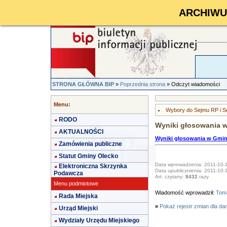
ARCHIWUM 
STRONA GŁÓWNA BIP
»
Poprzednia strona
» Odczyt wiadomości
Menu:
Wybory do Sejmu RP i S
RODO
Wyniki głosowania 
AKTUALNOŚCI
Wyniki głosowania w Gmin
Zamówienia publiczne
Statut Gminy Olecko
Data wprowadzenia: 2011-10-
Elektroniczna Skrzynka
Data upublicznienia: 2011-10-
Podawcza
Art. czytany:
8432
razy
Menu podmiotowe
Wiadomość wprowadził:
Toma
Rada Miejska
»
Pokaż rejestr zmian dla da
Urząd Miejski
Wydziały Urzędu Miejskiego