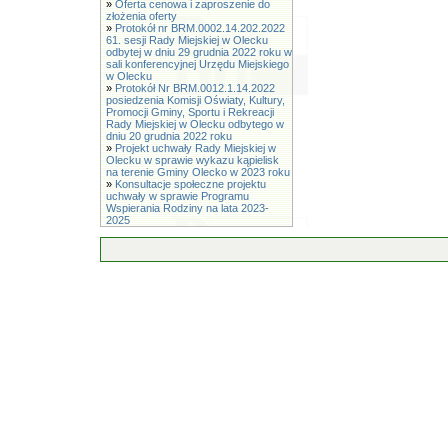
»
Oferta cenowa i zaproszenie do
złożenia oferty
»
Protokół nr BRM.0002.14.202.2022
61. sesji Rady Miejskiej w Olecku
odbytej w dniu 29 grudnia 2022 roku w
sali konferencyjnej Urzędu Miejskiego
w Olecku
»
Protokół Nr BRM.0012.1.14.2022
posiedzenia Komisji Oświaty, Kultury,
Promocji Gminy, Sportu i Rekreacji
Rady Miejskiej w Olecku odbytego w
dniu 20 grudnia 2022 roku
»
Projekt uchwały Rady Miejskiej w
Olecku w sprawie wykazu kąpielisk
na terenie Gminy Olecko w 2023 roku
»
Konsultacje społeczne projektu
uchwały w sprawie Programu
Wspierania Rodziny na lata 2023-
2025