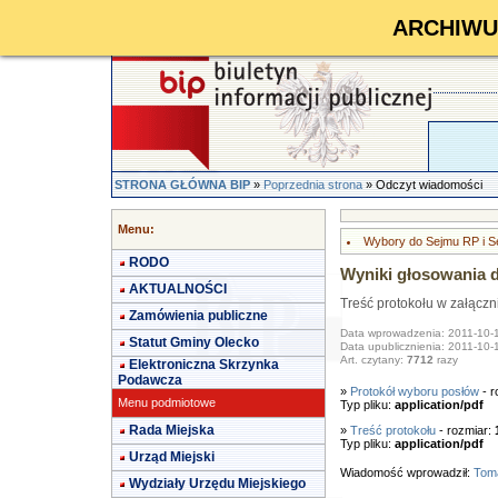
ARCHIWUM 
STRONA GŁÓWNA BIP
»
Poprzednia strona
» Odczyt wiadomości
Menu:
Wybory do Sejmu RP i S
RODO
Wyniki głosowania 
AKTUALNOŚCI
Treść protokołu w załączn
Zamówienia publiczne
Data wprowadzenia: 2011-10-
Statut Gminy Olecko
Data upublicznienia: 2011-10-
Art. czytany:
7712
razy
Elektroniczna Skrzynka
Podawcza
»
Protokół wyboru posłów
- r
Menu podmiotowe
Typ pliku:
application/pdf
Rada Miejska
»
Treść protokołu
- rozmiar:
Typ pliku:
application/pdf
Urząd Miejski
Wiadomość wprowadził:
Toma
Wydziały Urzędu Miejskiego