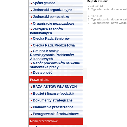
Rejestr zmian:
Spółki gminne
2011-10-13
1. Typ zdarzenia: dodanie załą
Jednostki organizacyjne
2011-10-11
Jednostki pomocnicze
2. Typ zdarzenia: dodanie załą
3. Typ zdarzenia: nowa wiad
Organizacje pozarządowe
Zarządca zasobów
komunalnych
Olecka Rada Seniorów
Olecka Rada Młodzieżowa
Gminna Komisja
Rozwiązywania Problemów
Alkoholowych
Nabór pracowników na wolne
stanowiska pracy
Dostępność
Prawo lokalne
BAZA AKTÓW WŁASNYCH
Budżet i finanse (podatki)
Dokumenty strategiczne
Planowanie przestrzenne
Postępowanie środowiskowe
Menu przedmiotowe