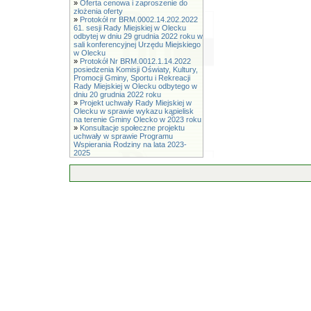
»
Oferta cenowa i zaproszenie do
złożenia oferty
»
Protokół nr BRM.0002.14.202.2022
61. sesji Rady Miejskiej w Olecku
odbytej w dniu 29 grudnia 2022 roku w
sali konferencyjnej Urzędu Miejskiego
w Olecku
»
Protokół Nr BRM.0012.1.14.2022
posiedzenia Komisji Oświaty, Kultury,
Promocji Gminy, Sportu i Rekreacji
Rady Miejskiej w Olecku odbytego w
dniu 20 grudnia 2022 roku
»
Projekt uchwały Rady Miejskiej w
Olecku w sprawie wykazu kąpielisk
na terenie Gminy Olecko w 2023 roku
»
Konsultacje społeczne projektu
uchwały w sprawie Programu
Wspierania Rodziny na lata 2023-
2025