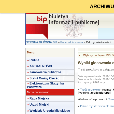
ARCHIWUM 
STRONA GŁÓWNA BIP
»
Poprzednia strona
» Odczyt wiadomości
Menu:
Wybory do Sejmu RP i S
RODO
Wyniki głosowania 
AKTUALNOŚCI
Treść protokołu w załączn
Zamówienia publiczne
Data wprowadzenia: 2011-10-
Statut Gminy Olecko
Data upublicznienia: 2011-10-
Art. czytany:
8466
razy
Elektroniczna Skrzynka
Podawcza
»
Treść protokołu
- rozmiar:
Menu podmiotowe
Typ pliku:
application/pdf
Rada Miejska
Wiadomość wprowadził:
Toma
Urząd Miejski
»
Pokaż rejestr zmian dla da
Wydziały Urzędu Miejskiego