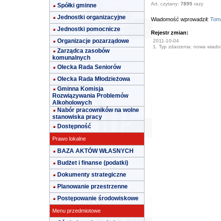
Art. czytany:
7895
razy
Spółki gminne
Jednostki organizacyjne
Wiadomość wprowadził:
Toma
Jednostki pomocnicze
Rejestr zmian:
Organizacje pozarządowe
2011-10-04
1. Typ zdarzenia: nowa wiad
Zarządca zasobów
komunalnych
Olecka Rada Seniorów
Olecka Rada Młodzieżowa
Gminna Komisja
Rozwiązywania Problemów
Alkoholowych
Nabór pracowników na wolne
stanowiska pracy
Dostępność
Prawo lokalne
BAZA AKTÓW WŁASNYCH
Budżet i finanse (podatki)
Dokumenty strategiczne
Planowanie przestrzenne
Postępowanie środowiskowe
Menu przedmiotowe