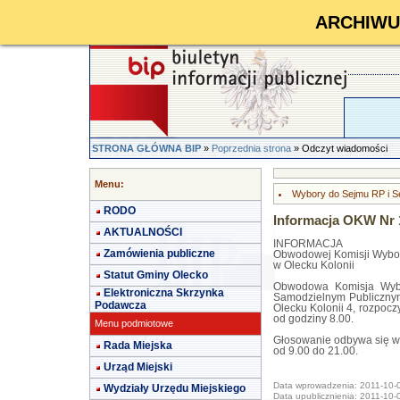
ARCHIWUM 
STRONA GŁÓWNA BIP
»
Poprzednia strona
» Odczyt wiadomości
Menu:
Wybory do Sejmu RP i S
RODO
Informacja OKW Nr 
AKTUALNOŚCI
INFORMACJA
Zamówienia publiczne
Obwodowej Komisji Wybor
w Olecku Kolonii
Statut Gminy Olecko
Obwodowa Komisja Wybo
Elektroniczna Skrzynka
Samodzielnym Publiczny
Podawcza
Olecku Kolonii 4, rozpocz
od godziny 8.00.
Menu podmiotowe
Głosowanie odbywa się w
Rada Miejska
od 9.00 do 21.00.
Urząd Miejski
Data wprowadzenia: 2011-10-
Wydziały Urzędu Miejskiego
Data upublicznienia: 2011-10-