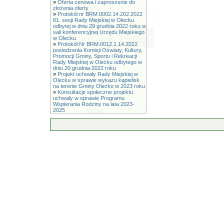
»
Oferta cenowa i zaproszenie do
złożenia oferty
»
Protokół nr BRM.0002.14.202.2022
61. sesji Rady Miejskiej w Olecku
odbytej w dniu 29 grudnia 2022 roku w
sali konferencyjnej Urzędu Miejskiego
w Olecku
»
Protokół Nr BRM.0012.1.14.2022
posiedzenia Komisji Oświaty, Kultury,
Promocji Gminy, Sportu i Rekreacji
Rady Miejskiej w Olecku odbytego w
dniu 20 grudnia 2022 roku
»
Projekt uchwały Rady Miejskiej w
Olecku w sprawie wykazu kąpielisk
na terenie Gminy Olecko w 2023 roku
»
Konsultacje społeczne projektu
uchwały w sprawie Programu
Wspierania Rodziny na lata 2023-
2025