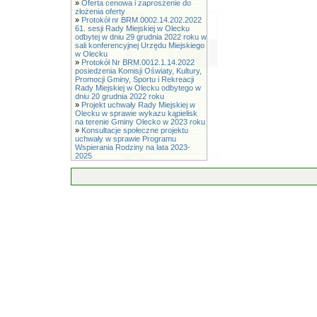
»
Oferta cenowa i zaproszenie do
złożenia oferty
»
Protokół nr BRM.0002.14.202.2022
61. sesji Rady Miejskiej w Olecku
odbytej w dniu 29 grudnia 2022 roku w
sali konferencyjnej Urzędu Miejskiego
w Olecku
»
Protokół Nr BRM.0012.1.14.2022
posiedzenia Komisji Oświaty, Kultury,
Promocji Gminy, Sportu i Rekreacji
Rady Miejskiej w Olecku odbytego w
dniu 20 grudnia 2022 roku
»
Projekt uchwały Rady Miejskiej w
Olecku w sprawie wykazu kąpielisk
na terenie Gminy Olecko w 2023 roku
»
Konsultacje społeczne projektu
uchwały w sprawie Programu
Wspierania Rodziny na lata 2023-
2025