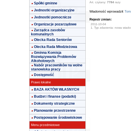
Art. czytany:
7784
razy
Spółki gminne
Jednostki organizacyjne
Wiadomość wprowadził:
Toma
Jednostki pomocnicze
Rejestr zmian:
Organizacje pozarządowe
2011-10-04
1. Typ zdarzenia: nowa wiad
Zarządca zasobów
komunalnych
Olecka Rada Seniorów
Olecka Rada Młodzieżowa
Gminna Komisja
Rozwiązywania Problemów
Alkoholowych
Nabór pracowników na wolne
stanowiska pracy
Dostępność
Prawo lokalne
BAZA AKTÓW WŁASNYCH
Budżet i finanse (podatki)
Dokumenty strategiczne
Planowanie przestrzenne
Postępowanie środowiskowe
Menu przedmiotowe