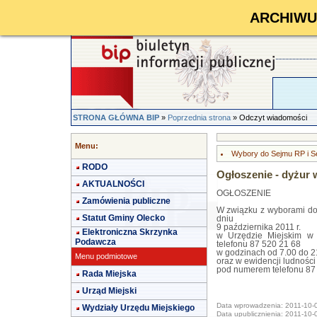
ARCHIWUM 
STRONA GŁÓWNA BIP
»
Poprzednia strona
» Odczyt wiadomości
Menu:
Wybory do Sejmu RP i S
RODO
Ogłoszenie - dyżur 
AKTUALNOŚCI
OGŁOSZENIE
Zamówienia publiczne
W związku z wyborami do 
Statut Gminy Olecko
dniu
9 października 2011 r.
Elektroniczna Skrzynka
w Urzędzie Miejskim w
Podawcza
telefonu 87 520 21 68
w godzinach od 7.00 do 2
Menu podmiotowe
oraz w ewidencji ludności
pod numerem telefonu 87 
Rada Miejska
Urząd Miejski
Data wprowadzenia: 2011-10-
Wydziały Urzędu Miejskiego
Data upublicznienia: 2011-10-