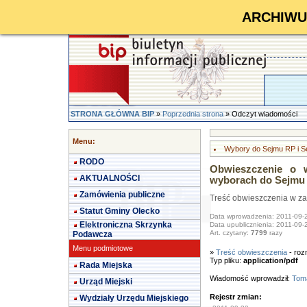
ARCHIWUM 
STRONA GŁÓWNA BIP
»
Poprzednia strona
» Odczyt wiadomości
Menu:
Wybory do Sejmu RP i S
RODO
Obwieszczenie o 
AKTUALNOŚCI
wyborach do Sejmu
Zamówienia publiczne
Treść obwieszczenia w za
Statut Gminy Olecko
Data wprowadzenia: 2011-09-
Elektroniczna Skrzynka
Data upublicznienia: 2011-09-
Art. czytany:
7799
razy
Podawcza
Menu podmiotowe
»
Treść obwieszczenia
- roz
Typ pliku:
application/pdf
Rada Miejska
Wiadomość wprowadził:
Toma
Urząd Miejski
Rejestr zmian:
Wydziały Urzędu Miejskiego