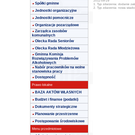
2011-09-29
Spółki gminne
1. Typ zdarzenia: dodanie załą
2. Typ zdarzenia: nowa wiad
Jednostki organizacyjne
Jednostki pomocnicze
Organizacje pozarządowe
Zarządca zasobów
komunalnych
Olecka Rada Seniorów
Olecka Rada Młodzieżowa
Gminna Komisja
Rozwiązywania Problemów
Alkoholowych
Nabór pracowników na wolne
stanowiska pracy
Dostępność
Prawo lokalne
BAZA AKTÓW WŁASNYCH
Budżet i finanse (podatki)
Dokumenty strategiczne
Planowanie przestrzenne
Postępowanie środowiskowe
Menu przedmiotowe