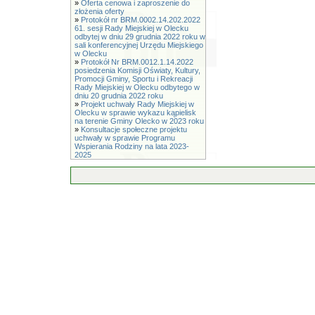
»
Oferta cenowa i zaproszenie do
złożenia oferty
»
Protokół nr BRM.0002.14.202.2022
61. sesji Rady Miejskiej w Olecku
odbytej w dniu 29 grudnia 2022 roku w
sali konferencyjnej Urzędu Miejskiego
w Olecku
»
Protokół Nr BRM.0012.1.14.2022
posiedzenia Komisji Oświaty, Kultury,
Promocji Gminy, Sportu i Rekreacji
Rady Miejskiej w Olecku odbytego w
dniu 20 grudnia 2022 roku
»
Projekt uchwały Rady Miejskiej w
Olecku w sprawie wykazu kąpielisk
na terenie Gminy Olecko w 2023 roku
»
Konsultacje społeczne projektu
uchwały w sprawie Programu
Wspierania Rodziny na lata 2023-
2025