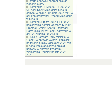
»
Oferta cenowa i zaproszenie do
złożenia oferty
»
Protokół nr BRM.0002.14.202.2022
61. sesji Rady Miejskiej w Olecku
odbytej w dniu 29 grudnia 2022 roku w
sali konferencyjnej Urzędu Miejskiego
w Olecku
»
Protokół Nr BRM.0012.1.14.2022
posiedzenia Komisji Oświaty, Kultury,
Promocji Gminy, Sportu i Rekreacji
Rady Miejskiej w Olecku odbytego w
dniu 20 grudnia 2022 roku
»
Projekt uchwały Rady Miejskiej w
Olecku w sprawie wykazu kąpielisk
na terenie Gminy Olecko w 2023 roku
»
Konsultacje społeczne projektu
uchwały w sprawie Programu
Wspierania Rodziny na lata 2023-
2025