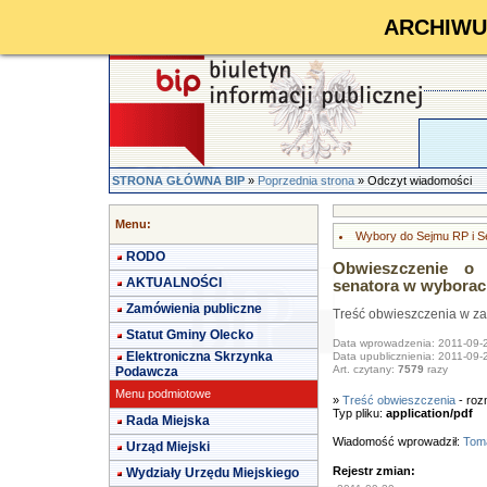
ARCHIWUM 
STRONA GŁÓWNA BIP
»
Poprzednia strona
» Odczyt wiadomości
Menu:
Wybory do Sejmu RP i S
RODO
Obwieszczenie o 
AKTUALNOŚCI
senatora w wyborac
Zamówienia publiczne
Treść obwieszczenia w za
Statut Gminy Olecko
Data wprowadzenia: 2011-09-
Elektroniczna Skrzynka
Data upublicznienia: 2011-09-
Art. czytany:
7579
razy
Podawcza
Menu podmiotowe
»
Treść obwieszczenia
- roz
Typ pliku:
application/pdf
Rada Miejska
Wiadomość wprowadził:
Toma
Urząd Miejski
Rejestr zmian:
Wydziały Urzędu Miejskiego