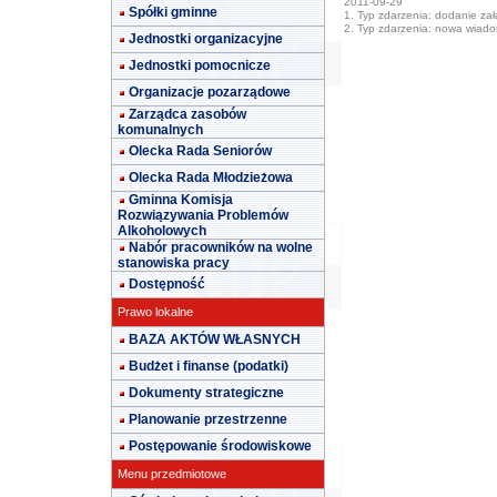
2011-09-29
Spółki gminne
1. Typ zdarzenia: dodanie załą
2. Typ zdarzenia: nowa wiad
Jednostki organizacyjne
Jednostki pomocnicze
Organizacje pozarządowe
Zarządca zasobów
komunalnych
Olecka Rada Seniorów
Olecka Rada Młodzieżowa
Gminna Komisja
Rozwiązywania Problemów
Alkoholowych
Nabór pracowników na wolne
stanowiska pracy
Dostępność
Prawo lokalne
BAZA AKTÓW WŁASNYCH
Budżet i finanse (podatki)
Dokumenty strategiczne
Planowanie przestrzenne
Postępowanie środowiskowe
Menu przedmiotowe