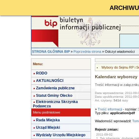
ARCHIWUM 
STRONA GŁÓWNA BIP
»
Poprzednia strona
» Odczyt wiadomości
Menu:
Wybory do Sejmu RP i S
RODO
Kalendarz wyborczy
AKTUALNOŚCI
Treść informacji w załącznik
Zamówienia publiczne
Data wprowadzenia: 2011-09-
Statut Gminy Olecko
Data upublicznienia: 2011-09-
Art. czytany:
5414
razy
Elektroniczna Skrzynka
Podawcza
»
Treść informacji
- rozmiar:
Menu podmiotowe
Typ pliku:
application/pdf
Rada Miejska
Wiadomość wprowadził:
Toma
Urząd Miejski
Rejestr zmian:
Wydziały Urzędu Miejskiego
2011-09-02
1. Typ zdarzenia: dodanie załą