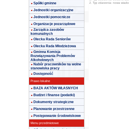
Spółki gminne
2. Typ zdarzenia: nowa wiad
Jednostki organizacyjne
Jednostki pomocnicze
Organizacje pozarządowe
Zarządca zasobów
komunalnych
Olecka Rada Seniorów
Olecka Rada Młodzieżowa
Gminna Komisja
Rozwiązywania Problemów
Alkoholowych
Nabór pracowników na wolne
stanowiska pracy
Dostępność
Prawo lokalne
BAZA AKTÓW WŁASNYCH
Budżet i finanse (podatki)
Dokumenty strategiczne
Planowanie przestrzenne
Postępowanie środowiskowe
Menu przedmiotowe