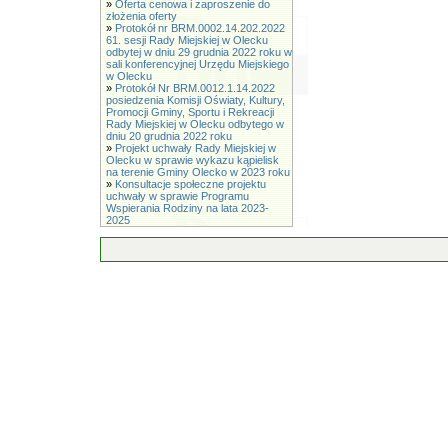
»
Oferta cenowa i zaproszenie do
złożenia oferty
»
Protokół nr BRM.0002.14.202.2022
61. sesji Rady Miejskiej w Olecku
odbytej w dniu 29 grudnia 2022 roku w
sali konferencyjnej Urzędu Miejskiego
w Olecku
»
Protokół Nr BRM.0012.1.14.2022
posiedzenia Komisji Oświaty, Kultury,
Promocji Gminy, Sportu i Rekreacji
Rady Miejskiej w Olecku odbytego w
dniu 20 grudnia 2022 roku
»
Projekt uchwały Rady Miejskiej w
Olecku w sprawie wykazu kąpielisk
na terenie Gminy Olecko w 2023 roku
»
Konsultacje społeczne projektu
uchwały w sprawie Programu
Wspierania Rodziny na lata 2023-
2025