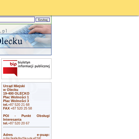
Urząd Miejski
w Olecku
19-400 OLECKO
Plac Wolności 1
Plac Wolności 3
tel.
+87 520 21 68
FAX
+87 520 25 58
POI - Punkt Obsługi
Interesanta
tel.
+87 520 20 67
Adres e-puap:
/c6tc9p6k8p/SkrytkaESP