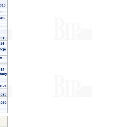
2010
10
natu
 2015
014
ncję
we
015
Rady
017r.
 2020
 2020