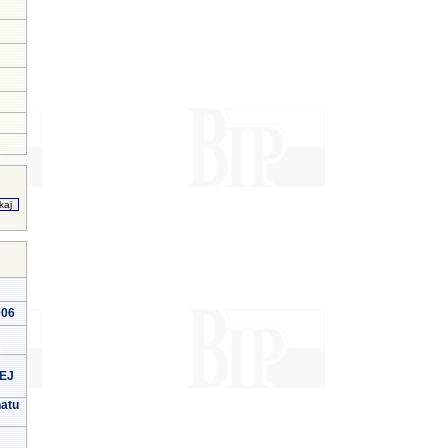
006
EJ
natu