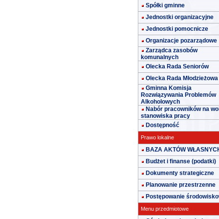
Spółki gminne
Jednostki organizacyjne
Jednostki pomocnicze
Organizacje pozarządowe
Zarządca zasobów
komunalnych
Olecka Rada Seniorów
Olecka Rada Młodzieżowa
Gminna Komisja
Rozwiązywania Problemów
Alkoholowych
Nabór pracowników na wo
stanowiska pracy
Dostępność
Prawo lokalne
BAZA AKTÓW WŁASNYC
Budżet i finanse (podatki)
Dokumenty strategiczne
Planowanie przestrzenne
Postępowanie środowisk
Menu przedmiotowe