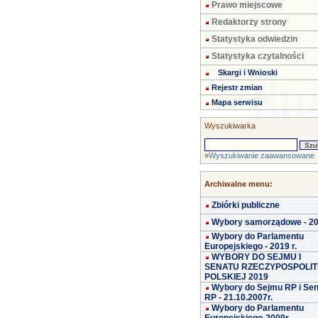
Prawo miejscowe
Redaktorzy strony
Statystyka odwiedzin
Statystyka czytalności
Skargi i Wnioski
Rejestr zmian
Mapa serwisu
Wyszukiwarka
»
Wyszukiwanie zaawansowane
Archiwalne menu:
Zbiórki publiczne
Wybory samorządowe - 2
Wybory do Parlamentu
Europejskiego - 2019 r.
WYBORY DO SEJMU I
SENATU RZECZYPOSPOLIT
POLSKIEJ 2019
Wybory do Sejmu RP i Se
RP - 21.10.2007r.
Wybory do Parlamentu