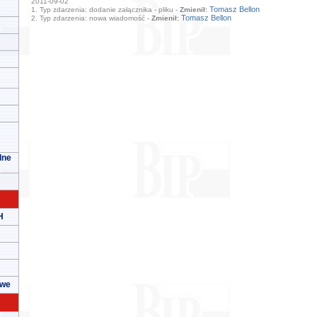
2011-09-02
Tomasz Bellon
1. Typ zdarzenia: dodanie załącznika - pliku -
Zmienił:
Tomasz Bellon
2. Typ zdarzenia: nowa wiadomość -
Zmienił:
lne
H
owe