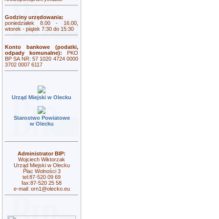
Godziny urzędowania:
poniedziałek 8.00 - 16.00,
wtorek - piątek 7:30 do 15:30
Konto bankowe (podatki,
odpady komunalne):
PKO
BP SA NR: 57 1020 4724 0000
3702 0007 6117
Urząd Miejski w Olecku
Starostwo Powiatowe
w Olecku
Administrator BIP:
Wojciech Wiktorzak
Urząd Miejski w Olecku
Plac Wolności 3
tel:87-520 09 69
fax:87-520 25 58
e-mail:
orn1@olecko.eu