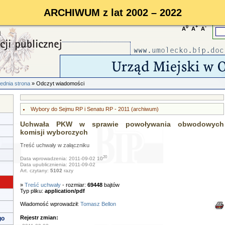
ARCHIWUM z lat 2002 – 2022
0
+
-
A
A
A
ednia strona
» Odczyt wiadomości
Wybory do Sejmu RP i Senatu RP - 2011 (archiwum)
Uchwała PKW w sprawie powoływania obwodowych
komisji wyborczych
Treść uchwały w załączniku
20
Data wprowadzenia: 2011-09-02 10
Data upublicznienia: 2011-09-02
Art. czytany:
5102
razy
»
Treść uchwały
- rozmiar:
69448
bajtów
Typ pliku:
application/pdf
Wiadomość wprowadził:
Tomasz Bellon
Rejestr zmian:
go