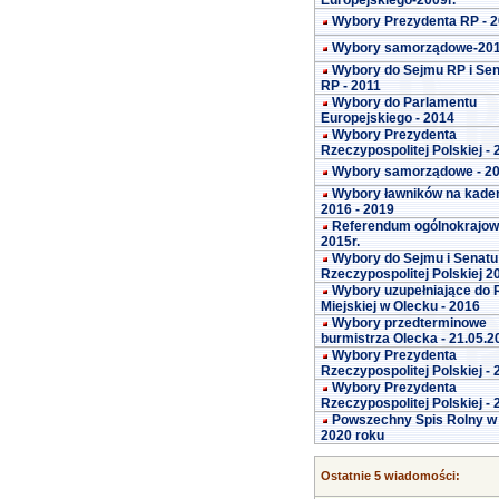
Europejskiego-2009r.
Wybory Prezydenta RP - 
Wybory samorządowe-20
Wybory do Sejmu RP i Se
RP - 2011
Wybory do Parlamentu
Europejskiego - 2014
Wybory Prezydenta
Rzeczypospolitej Polskiej -
Wybory samorządowe - 2
Wybory ławników na kade
2016 - 2019
Referendum ogólnokrajo
2015r.
Wybory do Sejmu i Senatu
Rzeczypospolitej Polskiej 2
Wybory uzupełniające do 
Miejskiej w Olecku - 2016
Wybory przedterminowe
burmistrza Olecka - 21.05.2
Wybory Prezydenta
Rzeczypospolitej Polskiej -
Wybory Prezydenta
Rzeczypospolitej Polskiej -
Powszechny Spis Rolny w
2020 roku
Ostatnie 5 wiadomości: