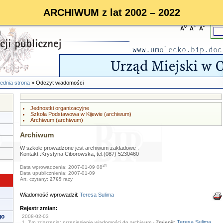
ARCHIWUM z lat 2002 – 2022
0
+
-
A
A
A
ednia strona
» Odczyt wiadomości
Jednostki organizacyjne
Szkoła Podstawowa w Kijewie (archiwum)
Archiwum (archiwum)
Archiwum
W szkole prowadzone jest archiwum zakładowe .
Kontakt :Krystyna Ciborowska, tel.(087) 5230460
24
Data wprowadzenia: 2007-01-09 08
Data upublicznienia: 2007-01-09
Art. czytany:
2769
razy
Wiadomość wprowadził:
Teresa Sulima
Rejestr zmian:
go
2008-02-03
Teresa Sulima
1. Typ zdarzenia: przeniesienie wiadomości do archiwum -
Zmienił: