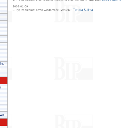
2007-01-09
Teresa Sulima
2. Typ zdarzenia: nowa wiadomość -
Zmienił:
lne
H
owe