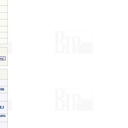
006
EJ
natu