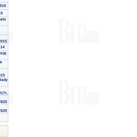
2010
10
natu
 2015
014
ncję
we
015
Rady
017r.
 2020
 2020