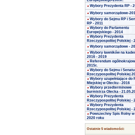
Europejskiego-2009r.
Wybory Prezydenta RP - 
Wybory samorządowe-20
Wybory do Sejmu RP i Se
RP - 2011
Wybory do Parlamentu
Europejskiego - 2014
Wybory Prezydenta
Rzeczypospolitej Polskiej -
Wybory samorządowe - 2
Wybory ławników na kade
2016 - 2019
Referendum ogólnokrajo
2015r.
Wybory do Sejmu i Senatu
Rzeczypospolitej Polskiej 2
Wybory uzupełniające do 
Miejskiej w Olecku - 2016
Wybory przedterminowe
burmistrza Olecka - 21.05.2
Wybory Prezydenta
Rzeczypospolitej Polskiej -
Wybory Prezydenta
Rzeczypospolitej Polskiej -
Powszechny Spis Rolny w
2020 roku
Ostatnie 5 wiadomości: