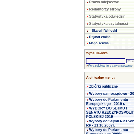
Prawo miejscowe
Redaktorzy strony
Statystyka odwiedzin
Statystyka czytalności
Skargi i Wnioski
Rejestr zmian
Mapa serwisu
Wyszukiwarka
»
Wyszukiwanie zaawansowane
Archiwalne menu:
Zbiórki publiczne
Wybory samorządowe - 2
Wybory do Parlamentu
Europejskiego - 2019 r.
WYBORY DO SEJMU I
SENATU RZECZYPOSPOLIT
POLSKIEJ 2019
Wybory do Sejmu RP i Se
RP - 21.10.2007r.
Wybory do Parlamentu