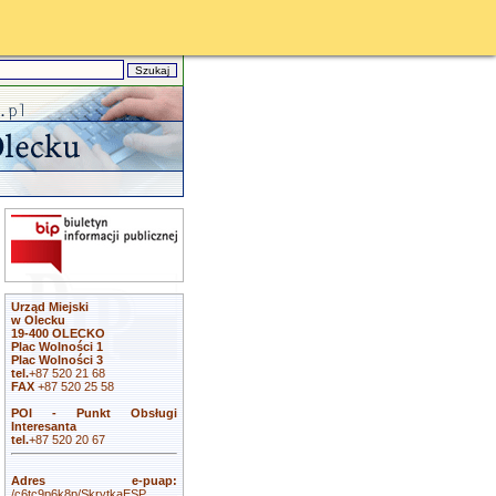
Urząd Miejski
w Olecku
19-400 OLECKO
Plac Wolności 1
Plac Wolności 3
tel.
+87 520 21 68
FAX
+87 520 25 58
POI - Punkt Obsługi
Interesanta
tel.
+87 520 20 67
Adres e-puap:
/c6tc9p6k8p/SkrytkaESP