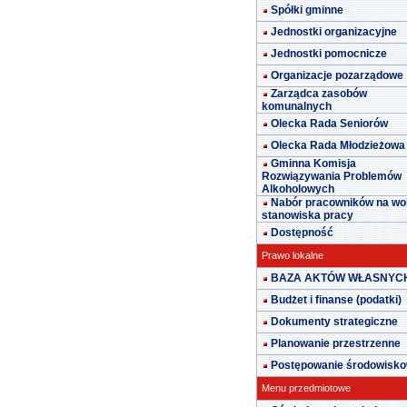
Spółki gminne
Jednostki organizacyjne
Jednostki pomocnicze
Organizacje pozarządowe
Zarządca zasobów
komunalnych
Olecka Rada Seniorów
Olecka Rada Młodzieżowa
Gminna Komisja
Rozwiązywania Problemów
Alkoholowych
Nabór pracowników na wo
stanowiska pracy
Dostępność
Prawo lokalne
BAZA AKTÓW WŁASNYC
Budżet i finanse (podatki)
Dokumenty strategiczne
Planowanie przestrzenne
Postępowanie środowisk
Menu przedmiotowe