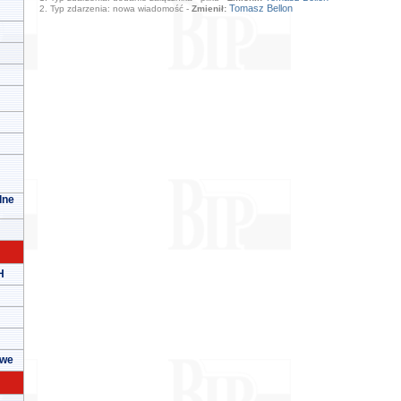
Tomasz Bellon
2. Typ zdarzenia: nowa wiadomość -
Zmienił:
lne
H
owe