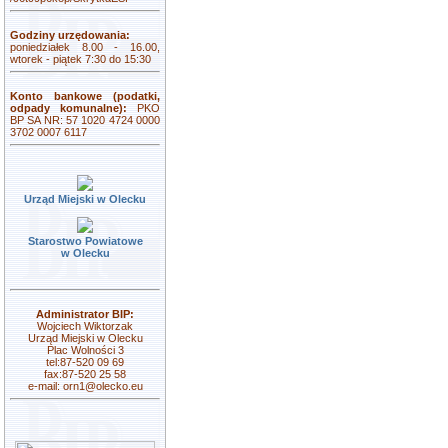
Godziny urzędowania:
poniedziałek 8.00 - 16.00,
wtorek - piątek 7:30 do 15:30
Konto bankowe (podatki,
odpady komunalne):
PKO
BP SA NR: 57 1020 4724 0000
3702 0007 6117
Urząd Miejski w Olecku
Starostwo Powiatowe
w Olecku
Administrator BIP:
Wojciech Wiktorzak
Urząd Miejski w Olecku
Plac Wolności 3
tel:87-520 09 69
fax:87-520 25 58
e-mail:
orn1@olecko.eu