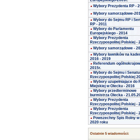
Europejskiego-2009r.
Wybory Prezydenta RP - 
Wybory samorządowe-20
Wybory do Sejmu RP i Se
RP - 2011
Wybory do Parlamentu
Europejskiego - 2014
Wybory Prezydenta
Rzeczypospolitej Polskiej -
Wybory samorządowe - 2
Wybory ławników na kade
2016 - 2019
Referendum ogólnokrajo
2015r.
Wybory do Sejmu i Senatu
Rzeczypospolitej Polskiej 2
Wybory uzupełniające do 
Miejskiej w Olecku - 2016
Wybory przedterminowe
burmistrza Olecka - 21.05.2
Wybory Prezydenta
Rzeczypospolitej Polskiej -
Wybory Prezydenta
Rzeczypospolitej Polskiej -
Powszechny Spis Rolny w
2020 roku
Ostatnie 5 wiadomości: