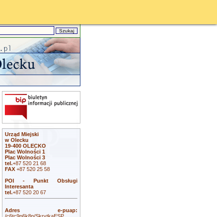
Urząd Miejski
w Olecku
19-400 OLECKO
Plac Wolności 1
Plac Wolności 3
tel.
+87 520 21 68
FAX
+87 520 25 58
POI - Punkt Obsługi
Interesanta
tel.
+87 520 20 67
Adres e-puap:
/c6tc9p6k8p/SkrytkaESP