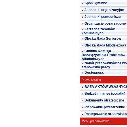
Spółki gminne
Jednostki organizacyjne
Jednostki pomocnicze
Organizacje pozarządowe
Zarządca zasobów
komunalnych
Olecka Rada Seniorów
Olecka Rada Młodzieżowa
Gminna Komisja
Rozwiązywania Problemów
Alkoholowych
Nabór pracowników na wo
stanowiska pracy
Dostępność
Prawo lokalne
BAZA AKTÓW WŁASNYC
Budżet i finanse (podatki)
Dokumenty strategiczne
Planowanie przestrzenne
Postępowanie środowisk
Menu przedmiotowe