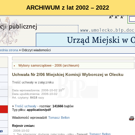
ARCHIWUM z lat 2002 – 2022
0
+
-
A
A
A
ednia strona
» Odczyt wiadomości
Wybory samorządowe - 2006 (archiwum)
Uchwała Nr 2/06 Miejskiej Komisji Wyborczej w Olecku
Treść uchwały w załączniku
57
Data wprowadzenia: 2006-10-02 10
Data upublicznienia: 2006-10-02
Art. czytany:
8418
razy
»
Treść uchwały
- rozmiar:
141666
bajtów
Typ pliku:
application/pdf
Wiadomość wprowadził:
Tomasz Bellon
Rejestr zmian:
go
2006-10-02
Tomasz Bellon
1. Typ zdarzenia: dodanie załącznika - pliku -
Zmienił: