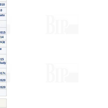
2010
10
natu
 2015
014
ncję
we
015
Rady
017r.
 2020
 2020