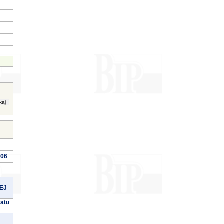
006
EJ
natu