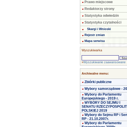
Prawo miejscowe
Redaktorzy strony
Statystyka odwiedzin
Statystyka czytalności
Skargi i Wnioski
Rejestr zmian
Mapa serwisu
Wyszukiwarka
»
Wyszukiwanie zaawansowane
Archiwalne menu:
Zbiórki publiczne
Wybory samorządowe - 2
Wybory do Parlamentu
Europejskiego - 2019 r.
WYBORY DO SEJMU I
SENATU RZECZYPOSPOLIT
POLSKIEJ 2019
Wybory do Sejmu RP i Se
RP - 21.10.2007r.
Wybory do Parlamentu