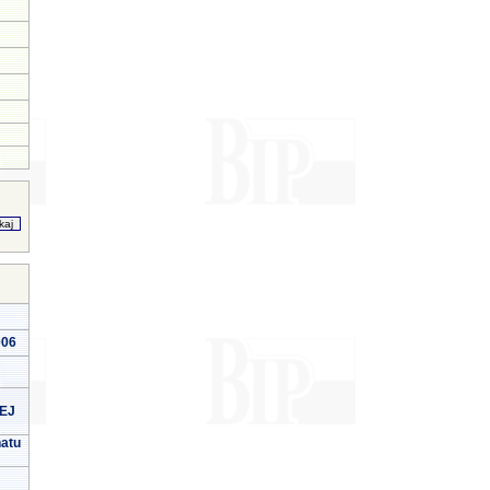
006
EJ
natu