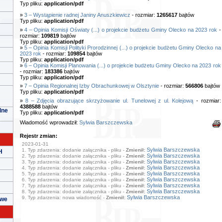
Typ pliku:
application/pdf
»
3 – Wystąpienie radnej Janiny Anuszkiewicz
- rozmiar:
1265617
bajtów
Typ pliku:
application/pdf
»
4 – Opinia Komisji Oświaty (...) o projekcie budżetu Gminy Olecko na 2023 rok
-
rozmiar:
109819
bajtów
Typ pliku:
application/pdf
»
5 – Opinia Komisji Polityki Prorodzinnej (...) o projekcie budżetu Gminy Olecko na
2023 rok
- rozmiar:
109854
bajtów
Typ pliku:
application/pdf
»
6 – Opinia Komisji Planowania (...) o projekcie budżetu Gminy Olecko na 2023 rok
- rozmiar:
183386
bajtów
Typ pliku:
application/pdf
»
7 – Opinia Regionalnej Izby Obrachunkowej w Olsztynie
- rozmiar:
566806
bajtów
Typ pliku:
application/pdf
»
8 – Zdjęcia obrazujące skrzyżowanie ul. Tunelowej z ul. Kolejową
- rozmiar:
4388588
bajtów
lne
Typ pliku:
application/pdf
Wiadomość wprowadził:
Sylwia Barszczewska
Rejestr zmian:
2023-01-31
Sylwia Barszczewska
1. Typ zdarzenia: dodanie załącznika - pliku -
Zmienił:
H
Sylwia Barszczewska
2. Typ zdarzenia: dodanie załącznika - pliku -
Zmienił:
Sylwia Barszczewska
3. Typ zdarzenia: dodanie załącznika - pliku -
Zmienił:
Sylwia Barszczewska
4. Typ zdarzenia: dodanie załącznika - pliku -
Zmienił:
Sylwia Barszczewska
5. Typ zdarzenia: dodanie załącznika - pliku -
Zmienił:
Sylwia Barszczewska
6. Typ zdarzenia: dodanie załącznika - pliku -
Zmienił:
Sylwia Barszczewska
7. Typ zdarzenia: dodanie załącznika - pliku -
Zmienił:
Sylwia Barszczewska
8. Typ zdarzenia: dodanie załącznika - pliku -
Zmienił:
Sylwia Barszczewska
9. Typ zdarzenia: nowa wiadomość -
Zmienił:
owe