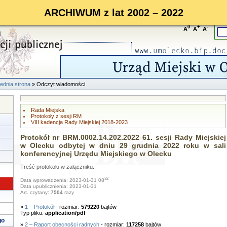
ARCHIWUM z lat 2002 – 2022
0
+
-
A
A
A
ednia strona
» Odczyt wiadomości
Rada Miejska
Protokoły z sesji RM
VIII kadencja Rady Miejskiej 2018-2023
Protokół nr BRM.0002.14.202.2022 61. sesji Rady Miejskiej
w Olecku odbytej w dniu 29 grudnia 2022 roku w sali
konferencyjnej Urzędu Miejskiego w Olecku
Treść protokołu w załączniku.
32
Data wprowadzenia: 2023-01-31 08
Data upublicznienia: 2023-01-31
Art. czytany:
7504
razy
»
1 – Protokół
- rozmiar:
579220
bajtów
Typ pliku:
application/pdf
go
»
2 – Raport obecności radnych
- rozmiar:
117258
bajtów