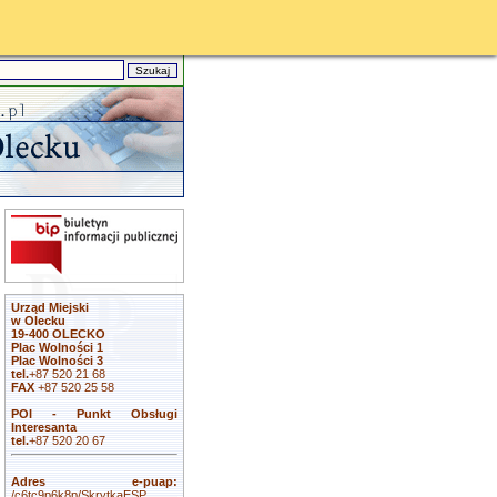
Urząd Miejski
w Olecku
19-400 OLECKO
Plac Wolności 1
Plac Wolności 3
tel.
+87 520 21 68
FAX
+87 520 25 58
POI - Punkt Obsługi
Interesanta
tel.
+87 520 20 67
Adres e-puap:
/c6tc9p6k8p/SkrytkaESP