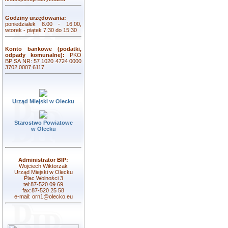
Godziny urzędowania:
poniedziałek 8.00 - 16.00,
wtorek - piątek 7:30 do 15:30
Konto bankowe (podatki,
odpady komunalne):
PKO
BP SA NR: 57 1020 4724 0000
3702 0007 6117
Urząd Miejski w Olecku
Starostwo Powiatowe
w Olecku
Administrator BIP:
Wojciech Wiktorzak
Urząd Miejski w Olecku
Plac Wolności 3
tel:87-520 09 69
fax:87-520 25 58
e-mail:
orn1@olecko.eu