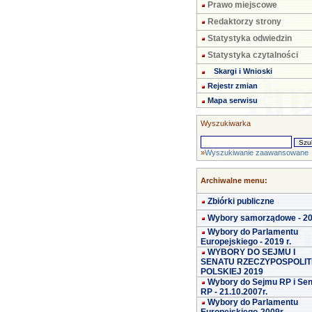
Prawo miejscowe
Redaktorzy strony
Statystyka odwiedzin
Statystyka czytalności
Skargi i Wnioski
Rejestr zmian
Mapa serwisu
Wyszukiwarka
»
Wyszukiwanie zaawansowane
Archiwalne menu:
Zbiórki publiczne
Wybory samorządowe - 2
Wybory do Parlamentu
Europejskiego - 2019 r.
WYBORY DO SEJMU I
SENATU RZECZYPOSPOLIT
POLSKIEJ 2019
Wybory do Sejmu RP i Se
RP - 21.10.2007r.
Wybory do Parlamentu