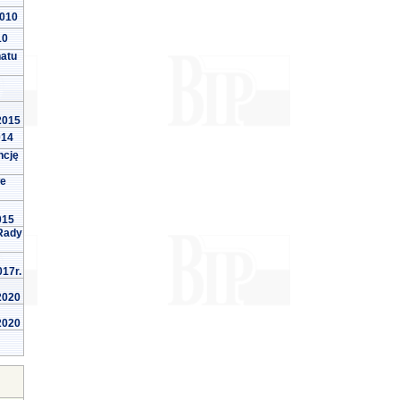
2010
10
natu
 2015
014
ncję
we
015
Rady
017r.
 2020
 2020