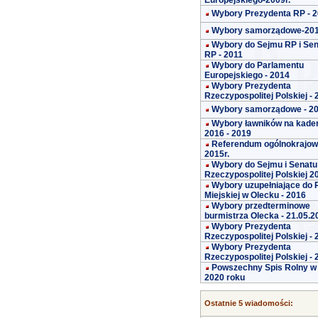
Europejskiego-2009r.
Wybory Prezydenta RP - 
Wybory samorządowe-20
Wybory do Sejmu RP i Se
RP - 2011
Wybory do Parlamentu
Europejskiego - 2014
Wybory Prezydenta
Rzeczypospolitej Polskiej -
Wybory samorządowe - 2
Wybory ławników na kade
2016 - 2019
Referendum ogólnokrajo
2015r.
Wybory do Sejmu i Senatu
Rzeczypospolitej Polskiej 2
Wybory uzupełniające do 
Miejskiej w Olecku - 2016
Wybory przedterminowe
burmistrza Olecka - 21.05.2
Wybory Prezydenta
Rzeczypospolitej Polskiej -
Wybory Prezydenta
Rzeczypospolitej Polskiej -
Powszechny Spis Rolny w
2020 roku
Ostatnie 5 wiadomości: