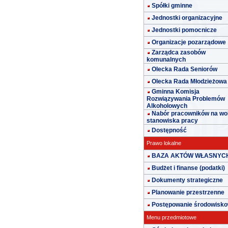
Spółki gminne
Jednostki organizacyjne
Jednostki pomocnicze
Organizacje pozarządowe
Zarządca zasobów
komunalnych
Olecka Rada Seniorów
Olecka Rada Młodzieżowa
Gminna Komisja
Rozwiązywania Problemów
Alkoholowych
Nabór pracowników na wo
stanowiska pracy
Dostępność
Prawo lokalne
BAZA AKTÓW WŁASNYC
Budżet i finanse (podatki)
Dokumenty strategiczne
Planowanie przestrzenne
Postępowanie środowisk
Menu przedmiotowe