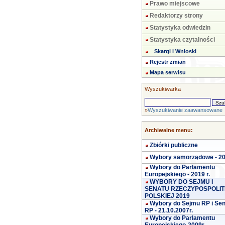
Prawo miejscowe
Redaktorzy strony
Statystyka odwiedzin
Statystyka czytalności
Skargi i Wnioski
Rejestr zmian
Mapa serwisu
Wyszukiwarka
»
Wyszukiwanie zaawansowane
Archiwalne menu:
Zbiórki publiczne
Wybory samorządowe - 2
Wybory do Parlamentu
Europejskiego - 2019 r.
WYBORY DO SEJMU I
SENATU RZECZYPOSPOLIT
POLSKIEJ 2019
Wybory do Sejmu RP i Se
RP - 21.10.2007r.
Wybory do Parlamentu