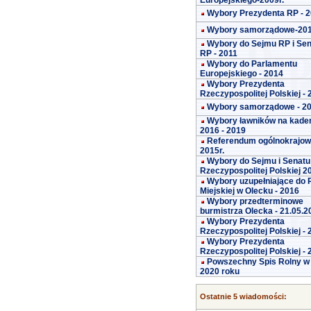
Europejskiego-2009r.
Wybory Prezydenta RP - 
Wybory samorządowe-20
Wybory do Sejmu RP i Se
RP - 2011
Wybory do Parlamentu
Europejskiego - 2014
Wybory Prezydenta
Rzeczypospolitej Polskiej -
Wybory samorządowe - 2
Wybory ławników na kade
2016 - 2019
Referendum ogólnokrajo
2015r.
Wybory do Sejmu i Senatu
Rzeczypospolitej Polskiej 2
Wybory uzupełniające do 
Miejskiej w Olecku - 2016
Wybory przedterminowe
burmistrza Olecka - 21.05.2
Wybory Prezydenta
Rzeczypospolitej Polskiej -
Wybory Prezydenta
Rzeczypospolitej Polskiej -
Powszechny Spis Rolny w
2020 roku
Ostatnie 5 wiadomości: