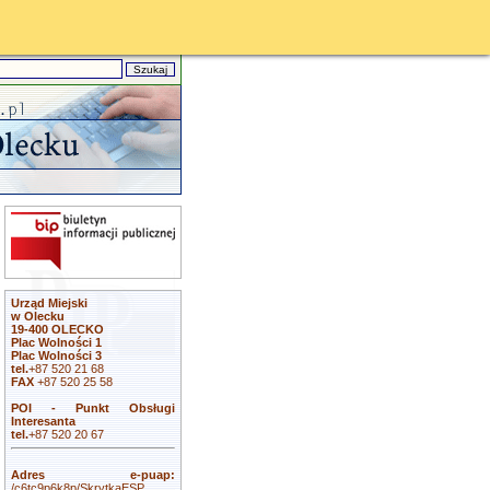
Urząd Miejski
w Olecku
19-400 OLECKO
Plac Wolności 1
Plac Wolności 3
tel.
+87 520 21 68
FAX
+87 520 25 58
POI - Punkt Obsługi
Interesanta
tel.
+87 520 20 67
Adres e-puap:
/c6tc9p6k8p/SkrytkaESP