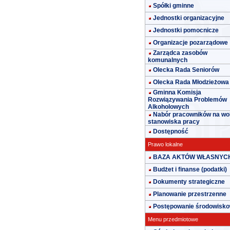
Spółki gminne
Jednostki organizacyjne
Jednostki pomocnicze
Organizacje pozarządowe
Zarządca zasobów
komunalnych
Olecka Rada Seniorów
Olecka Rada Młodzieżowa
Gminna Komisja
Rozwiązywania Problemów
Alkoholowych
Nabór pracowników na wo
stanowiska pracy
Dostępność
Prawo lokalne
BAZA AKTÓW WŁASNYC
Budżet i finanse (podatki)
Dokumenty strategiczne
Planowanie przestrzenne
Postępowanie środowisk
Menu przedmiotowe