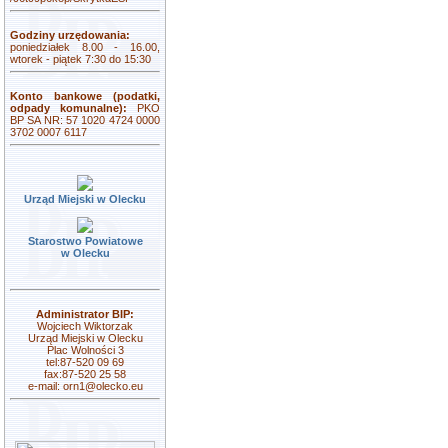
Godziny urzędowania:
poniedziałek 8.00 - 16.00,
wtorek - piątek 7:30 do 15:30
Konto bankowe (podatki,
odpady komunalne):
PKO
BP SA NR: 57 1020 4724 0000
3702 0007 6117
Urząd Miejski w Olecku
Starostwo Powiatowe
w Olecku
Administrator BIP:
Wojciech Wiktorzak
Urząd Miejski w Olecku
Plac Wolności 3
tel:87-520 09 69
fax:87-520 25 58
e-mail:
orn1@olecko.eu