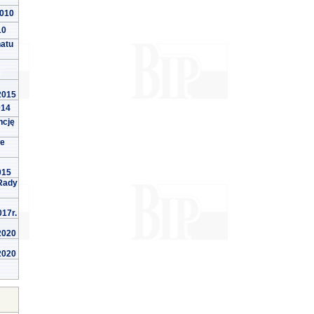
2010
10
natu
 2015
014
ncję
we
015
Rady
017r.
 2020
 2020