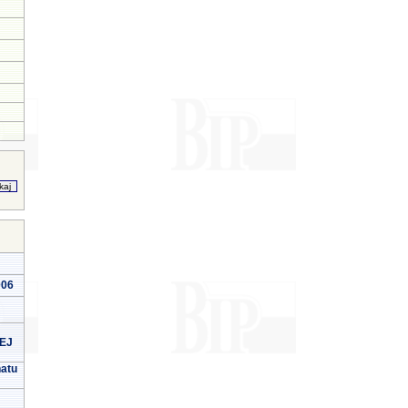
006
EJ
natu