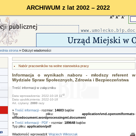
ARCHIWUM z lat 2002 – 2022
0
+
-
A
A
A
ednia strona
» Odczyt wiadomości
Nabór pracowników na wolne stanowiska pracy
Informacja o wynikach naboru - młodszy referent w
Wydziale Spraw Społecznych, Zdrowia i Bezpieczeństwa
Treść informacji w załączniku
42
Data wprowadzenia: 2022-10-18 11
Data upublicznienia: 2022-10-18
Art. czytany:
2880
razy
»
Treść informacji
- rozmiar:
14603
bajtów
Typ pliku:
application/vnd.openxmlformats-
officedocument.wordprocessingml.document
»
Treść informacji - PDF
- rozmiar:
189648
bajtów
Typ pliku:
application/pdf
go
Wiadomość wprowadził:
Wojciech Wiktorzak