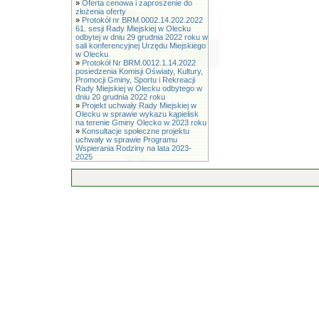
»
Oferta cenowa i zaproszenie do
złożenia oferty
»
Protokół nr BRM.0002.14.202.2022
61. sesji Rady Miejskiej w Olecku
odbytej w dniu 29 grudnia 2022 roku w
sali konferencyjnej Urzędu Miejskiego
w Olecku
»
Protokół Nr BRM.0012.1.14.2022
posiedzenia Komisji Oświaty, Kultury,
Promocji Gminy, Sportu i Rekreacji
Rady Miejskiej w Olecku odbytego w
dniu 20 grudnia 2022 roku
»
Projekt uchwały Rady Miejskiej w
Olecku w sprawie wykazu kąpielisk
na terenie Gminy Olecko w 2023 roku
»
Konsultacje społeczne projektu
uchwały w sprawie Programu
Wspierania Rodziny na lata 2023-
2025