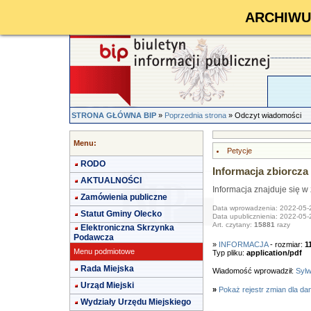
ARCHIWUM 
STRONA GŁÓWNA BIP
»
Poprzednia strona
» Odczyt wiadomości
Menu:
Petycje
RODO
Informacja zbiorcza 
AKTUALNOŚCI
Informacja znajduje się w 
Zamówienia publiczne
Data wprowadzenia: 2022-05-
Statut Gminy Olecko
Data upublicznienia: 2022-05-
Art. czytany:
15881
razy
Elektroniczna Skrzynka
Podawcza
»
INFORMACJA
- rozmiar:
1
Menu podmiotowe
Typ pliku:
application/pdf
Rada Miejska
Wiadomość wprowadził:
Syl
Urząd Miejski
»
Pokaż rejestr zmian dla da
Wydziały Urzędu Miejskiego