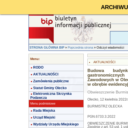
ARCHIWUM 
STRONA GŁÓWNA BIP
»
Poprzednia strona
» Odczyt wiadomości
Menu:
AKTUALNOŚCI
RODO
Budowa budynk
AKTUALNOŚCI
gastronomicznyc
Zawodowych w Olecku
Zamówienia publiczne
w obrębie ewidency
Statut Gminy Olecko
Obwieszczenie Burmis
Elektroniczna Skrzynka
Podawcza
Olecko, 12 kwietnia 2022r
Menu podmiotowe
BURMISTRZ OLECKA
Rada Miejska
PGN.6733.3.2022
Urząd Miejski
OBWIESZCZENIE BURMI
Wydziały Urzędu Miejskiego
Zgodnie z art. 53 ust. 1 