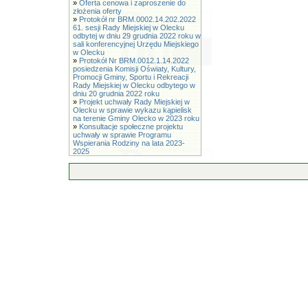
»
Oferta cenowa i zaproszenie do
złożenia oferty
»
Protokół nr BRM.0002.14.202.2022
61. sesji Rady Miejskiej w Olecku
odbytej w dniu 29 grudnia 2022 roku w
sali konferencyjnej Urzędu Miejskiego
w Olecku
»
Protokół Nr BRM.0012.1.14.2022
posiedzenia Komisji Oświaty, Kultury,
Promocji Gminy, Sportu i Rekreacji
Rady Miejskiej w Olecku odbytego w
dniu 20 grudnia 2022 roku
»
Projekt uchwały Rady Miejskiej w
Olecku w sprawie wykazu kąpielisk
na terenie Gminy Olecko w 2023 roku
»
Konsultacje społeczne projektu
uchwały w sprawie Programu
Wspierania Rodziny na lata 2023-
2025