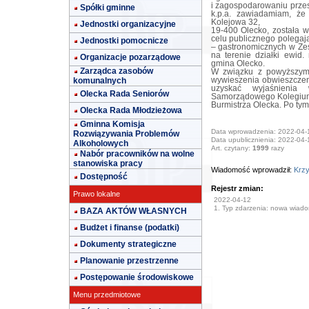
i zagospodarowaniu przest
Spółki gminne
k.p.a. zawiadamiam, że
Kolejowa 32,
Jednostki organizacyjne
19-400 Olecko, została wy
celu publicznego polegaj
Jednostki pomocnicze
– gastronomicznych w Ze
na terenie działki ewid
Organizacje pozarządowe
gmina Olecko.
Zarządca zasobów
W związku z powyższym 
komunalnych
wywieszenia obwieszczeni
uzyskać wyjaśnieni
Olecka Rada Seniorów
Samorządowego Kolegium
Burmistrza Olecka. Po tym
Olecka Rada Młodzieżowa
Gminna Komisja
Data wprowadzenia: 2022-04-
Rozwiązywania Problemów
Data upublicznienia: 2022-04-
Alkoholowych
Art. czytany:
1999
razy
Nabór pracowników na wolne
stanowiska pracy
Wiadomość wprowadził:
Krzy
Dostępność
Rejestr zmian:
Prawo lokalne
2022-04-12
1. Typ zdarzenia: nowa wiad
BAZA AKTÓW WŁASNYCH
Budżet i finanse (podatki)
Dokumenty strategiczne
Planowanie przestrzenne
Postępowanie środowiskowe
Menu przedmiotowe