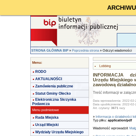
ARCHIWUM 
STRONA GŁÓWNA BIP
»
Poprzednia strona
» Odczyt wiadomości
Menu:
Lobbing
RODO
INFORMACJA dzi
AKTUALNOŚCI
Urzędu Miejskiego 
zawodową działalno
Zamówienia publiczne
Treść informacji w załączn
Statut Gminy Olecko
Elektroniczna Skrzynka
Data wprowadzenia: 2022-02-
Podawcza
Data upublicznienia: 2022-02-
Art. czytany:
3671
razy
Menu podmiotowe
»
Informacja o działalności l
Rada Miejska
Typ pliku:
application/pdf
Urząd Miejski
Wiadomość wprowadził:
Małg
Wydziały Urzędu Miejskiego