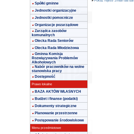
»
Pokaż rejestr zmian dla da
Spółki gminne
Jednostki organizacyjne
Jednostki pomocnicze
Organizacje pozarządowe
Zarządca zasobów
komunalnych
Olecka Rada Seniorów
Olecka Rada Młodzieżowa
Gminna Komisja
Rozwiązywania Problemów
Alkoholowych
Nabór pracowników na wolne
stanowiska pracy
Dostępność
Prawo lokalne
BAZA AKTÓW WŁASNYCH
Budżet i finanse (podatki)
Dokumenty strategiczne
Planowanie przestrzenne
Postępowanie środowiskowe
Menu przedmiotowe