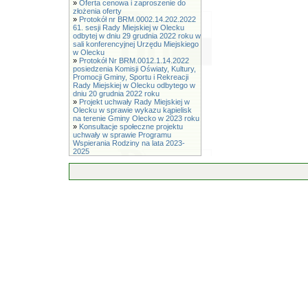
»
Oferta cenowa i zaproszenie do
złożenia oferty
»
Protokół nr BRM.0002.14.202.2022
61. sesji Rady Miejskiej w Olecku
odbytej w dniu 29 grudnia 2022 roku w
sali konferencyjnej Urzędu Miejskiego
w Olecku
»
Protokół Nr BRM.0012.1.14.2022
posiedzenia Komisji Oświaty, Kultury,
Promocji Gminy, Sportu i Rekreacji
Rady Miejskiej w Olecku odbytego w
dniu 20 grudnia 2022 roku
»
Projekt uchwały Rady Miejskiej w
Olecku w sprawie wykazu kąpielisk
na terenie Gminy Olecko w 2023 roku
»
Konsultacje społeczne projektu
uchwały w sprawie Programu
Wspierania Rodziny na lata 2023-
2025