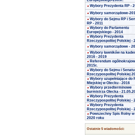
Europejskiego-2009r.
Wybory Prezydenta RP - 
Wybory samorządowe-20
Wybory do Sejmu RP i Se
RP - 2011
Wybory do Parlamentu
Europejskiego - 2014
Wybory Prezydenta
Rzeczypospolitej Polskiej -
Wybory samorządowe - 2
Wybory ławników na kade
2016 - 2019
Referendum ogólnokrajo
2015r.
Wybory do Sejmu i Senatu
Rzeczypospolitej Polskiej 2
Wybory uzupełniające do 
Miejskiej w Olecku - 2016
Wybory przedterminowe
burmistrza Olecka - 21.05.2
Wybory Prezydenta
Rzeczypospolitej Polskiej -
Wybory Prezydenta
Rzeczypospolitej Polskiej -
Powszechny Spis Rolny w
2020 roku
Ostatnie 5 wiadomości: