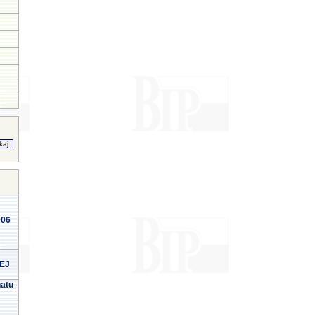
006
EJ
natu