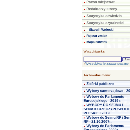
Prawo miejscowe
Redaktorzy strony
Statystyka odwiedzin
Statystyka czytalności
Skargi i Wnioski
Rejestr zmian
Mapa serwisu
Wyszukiwarka
»
Wyszukiwanie zaawansowane
Archiwalne menu:
Zbiórki publiczne
Wybory samorządowe - 2
Wybory do Parlamentu
Europejskiego - 2019 r.
WYBORY DO SEJMU I
SENATU RZECZYPOSPOLIT
POLSKIEJ 2019
Wybory do Sejmu RP i Se
RP - 21.10.2007r.
Wybory do Parlamentu