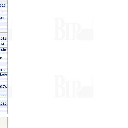
2010
10
natu
 2015
014
ncję
we
015
Rady
017r.
 2020
 2020