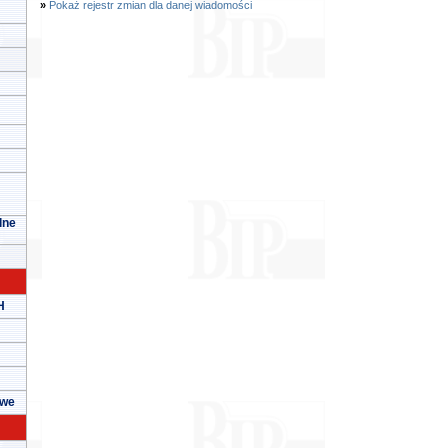
»
Pokaż rejestr zmian dla danej wiadomości
lne
H
owe