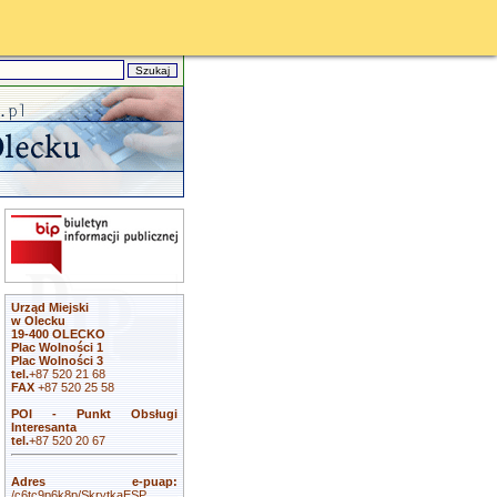
Urząd Miejski
w Olecku
19-400 OLECKO
Plac Wolności 1
Plac Wolności 3
tel.
+87 520 21 68
FAX
+87 520 25 58
POI - Punkt Obsługi
Interesanta
tel.
+87 520 20 67
Adres e-puap:
/c6tc9p6k8p/SkrytkaESP