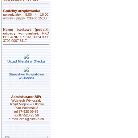
Godziny urzędowania:
poniedziałek 8.00 - 16.00,
wtorek - piątek 7:30 do 15:30
Konto bankowe (podatki,
odpady komunalne):
PKO
BP SA NR: 57 1020 4724 0000
3702 0007 6117
Urząd Miejski w Olecku
Starostwo Powiatowe
w Olecku
Administrator BIP:
Wojciech Wiktorzak
Urząd Miejski w Olecku
Plac Wolności 3
tel:87-520 09 69
fax:87-520 25 58
e-mail:
orn1@olecko.eu