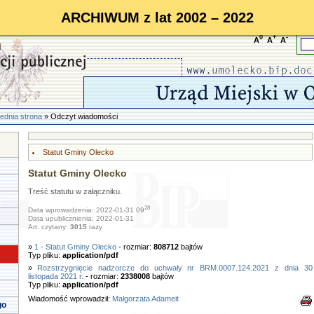
ARCHIWUM z lat 2002 – 2022
0
+
-
A
A
A
ednia strona
» Odczyt wiadomości
Statut Gminy Olecko
Statut Gminy Olecko
Treść statutu w załączniku.
28
Data wprowadzenia: 2022-01-31 09
Data upublicznienia: 2022-01-31
Art. czytany:
3015
razy
»
1 - Statut Gminy Olecko
- rozmiar:
808712
bajtów
Typ pliku:
application/pdf
»
Rozstrzygnięcie nadzorcze do uchwały nr BRM.0007.124.2021 z dnia 30
listopada 2021 r.
- rozmiar:
2338008
bajtów
Typ pliku:
application/pdf
Wiadomość wprowadził:
Małgorzata Adameit
go