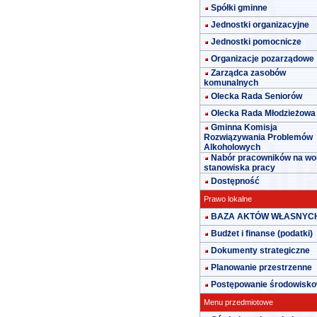
Spółki gminne
Jednostki organizacyjne
Jednostki pomocnicze
Organizacje pozarządowe
Zarządca zasobów
komunalnych
Olecka Rada Seniorów
Olecka Rada Młodzieżowa
Gminna Komisja
Rozwiązywania Problemów
Alkoholowych
Nabór pracowników na wo
stanowiska pracy
Dostępność
Prawo lokalne
BAZA AKTÓW WŁASNYC
Budżet i finanse (podatki)
Dokumenty strategiczne
Planowanie przestrzenne
Postępowanie środowisk
Menu przedmiotowe