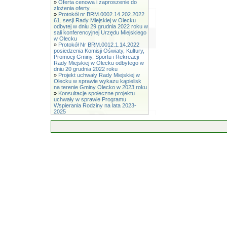
»
Oferta cenowa i zaproszenie do
złożenia oferty
»
Protokół nr BRM.0002.14.202.2022
61. sesji Rady Miejskiej w Olecku
odbytej w dniu 29 grudnia 2022 roku w
sali konferencyjnej Urzędu Miejskiego
w Olecku
»
Protokół Nr BRM.0012.1.14.2022
posiedzenia Komisji Oświaty, Kultury,
Promocji Gminy, Sportu i Rekreacji
Rady Miejskiej w Olecku odbytego w
dniu 20 grudnia 2022 roku
»
Projekt uchwały Rady Miejskiej w
Olecku w sprawie wykazu kąpielisk
na terenie Gminy Olecko w 2023 roku
»
Konsultacje społeczne projektu
uchwały w sprawie Programu
Wspierania Rodziny na lata 2023-
2025