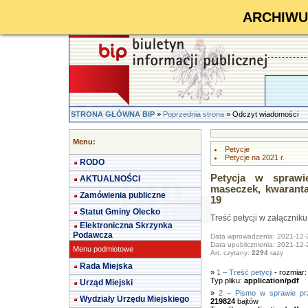
ARCHIWUM 
STRONA GŁÓWNA BIP
»
Poprzednia strona
» Odczyt wiadomości
Menu:
Petycje
Petycje na 2021 r.
RODO
Petycja w sprawi
AKTUALNOŚCI
maseczek, kwarant
Zamówienia publiczne
19
Statut Gminy Olecko
Treść petycji w załączniku
Elektroniczna Skrzynka
Podawcza
Data wprowadzenia: 2021-12-
Data upublicznienia: 2021-12-
Menu podmiotowe
Art. czytany:
2294
razy
Rada Miejska
»
1 – Treść petycji
- rozmiar
Typ pliku:
application/pdf
Urząd Miejski
»
2 – Pismo w sprawie prz
Wydziały Urzędu Miejskiego
219824
bajtów