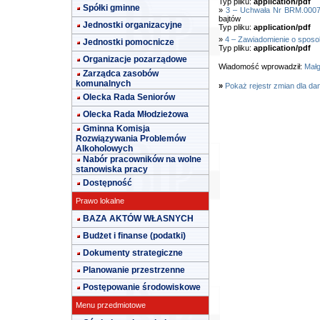
Typ pliku:
application/pdf
Spółki gminne
»
3 – Uchwała Nr BRM.0007.
bajtów
Jednostki organizacyjne
Typ pliku:
application/pdf
»
4 – Zawiadomienie o sposob
Jednostki pomocnicze
Typ pliku:
application/pdf
Organizacje pozarządowe
Wiadomość wprowadził:
Małg
Zarządca zasobów
komunalnych
»
Pokaż rejestr zmian dla da
Olecka Rada Seniorów
Olecka Rada Młodzieżowa
Gminna Komisja
Rozwiązywania Problemów
Alkoholowych
Nabór pracowników na wolne
stanowiska pracy
Dostępność
Prawo lokalne
BAZA AKTÓW WŁASNYCH
Budżet i finanse (podatki)
Dokumenty strategiczne
Planowanie przestrzenne
Postępowanie środowiskowe
Menu przedmiotowe